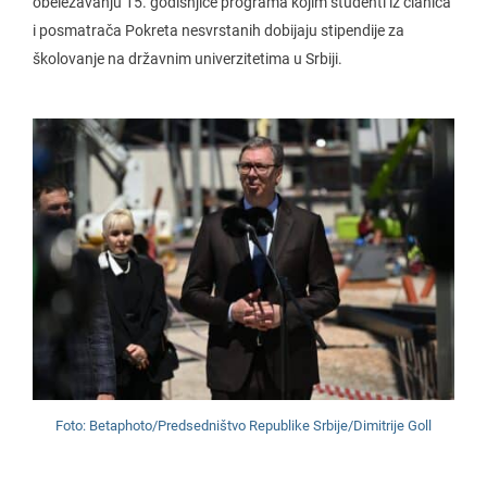
obeležavanju 15. godišnjice programa kojim studenti iz članica
i posmatrača Pokreta nesvrstanih dobijaju stipendije za
školovanje na državnim univerzitetima u Srbiji.
Foto: Betaphoto/Predsedništvo Republike Srbije/Dimitrije Goll