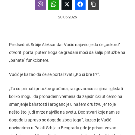
20.05.2026
Predsednik Srbije Aleksandar Vučić najavio je da će „uskoro“
otvoriti portal putem koga će građani moći da šalju pritužbe na
„bahate“ funkcionere.
Vučić je kazao da će se portal zvati „Ko si bre ti?“.
„Tu ću primati pritužbe građana, razgovaraću s njima i gledati
koliko mogu, da pronađem vremena da zajednički utičemo na
smanjenje bahatosti i arogancije u našem društvu jer to je
nešto što ljudi mrze najviše na svetu. Deo stvari koje nam se
događaju upravo se događa zbog toga“, kazao je Vučić
novinarima u Palati Srbija u Beogradu gde je prisustvovao