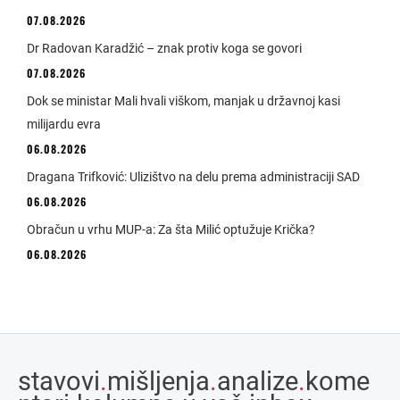
07.08.2026
Dr Radovan Karadžić – znak protiv koga se govori
07.08.2026
Dok se ministar Mali hvali viškom, manjak u državnoj kasi
milijardu evra
06.08.2026
Dragana Trifković: Ulizištvo na delu prema administraciji SAD
06.08.2026
Obračun u vrhu MUP-a: Za šta Milić optužuje Krička?
06.08.2026
stavovi
.
mišljenja
.
analize
.
kome