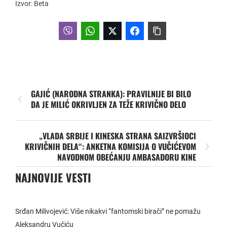
Izvor: Beta
GAJIĆ (NARODNA STRANKA): PRAVILNIJE BI BILO
DA JE MILIĆ OKRIVLJEN ZA TEŽE KRIVIČNO DELO
„VLADA SRBIJE I KINESKA STRANA SAIZVRŠIOCI
KRIVIČNIH DELA“: ANKETNA KOMISIJA O VUČIĆEVOM
NAVODNOM OBEĆANJU AMBASADORU KINE
NAJNOVIJE VESTI
Srđan Milivojević: Više nikakvi “fantomski birači” ne pomažu
Aleksandru Vučiću