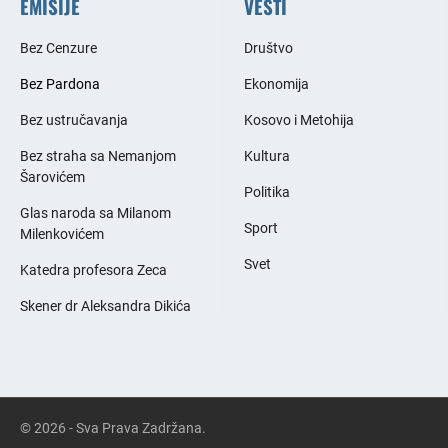
EMISIJE
VESTI
Bez Cenzure
Društvo
Bez Pardona
Ekonomija
Bez ustručavanja
Kosovo i Metohija
Bez straha sa Nemanjom
Kultura
Šarovićem
Politika
Glas naroda sa Milanom
Sport
Milenkovićem
Svet
Katedra profesora Zeca
Skener dr Aleksandra Dikića
© 2026 - Sva Prava Zadržana.