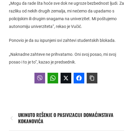
„Mogu da rade šta hoće sve dok ne ugroze bezbednost ljudi. Za
razliku od nekih drugih zemalja, mi nećemo da upadamo s
policijskim ili drugim snagama na univerzitet. Mi poštujemo
autonomiju univerziteta“, rekao je Vučić.
Ponovio je da su ispunjeni svi zahtevi studentskih blokada.
„Naknadne zahteve ne prihvatamo. Oni svoj posao, mi svoj
posao i to je to“, kazao je predsednik.
UKINUTO REŠENJE O PASIVIZACIJI DOMAĆINSTAVA
KOKANOVIĆA