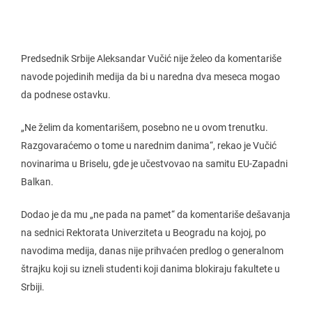
Predsednik Srbije Aleksandar Vučić nije želeo da komentariše
navode pojedinih medija da bi u naredna dva meseca mogao
da podnese ostavku.
„Ne želim da komentarišem, posebno ne u ovom trenutku.
Razgovaraćemo o tome u narednim danima“, rekao je Vučić
novinarima u Briselu, gde je učestvovao na samitu EU-Zapadni
Balkan.
Dodao je da mu „ne pada na pamet“ da komentariše dešavanja
na sednici Rektorata Univerziteta u Beogradu na kojoj, po
navodima medija, danas nije prihvaćen predlog o generalnom
štrajku koji su izneli studenti koji danima blokiraju fakultete u
Srbiji.