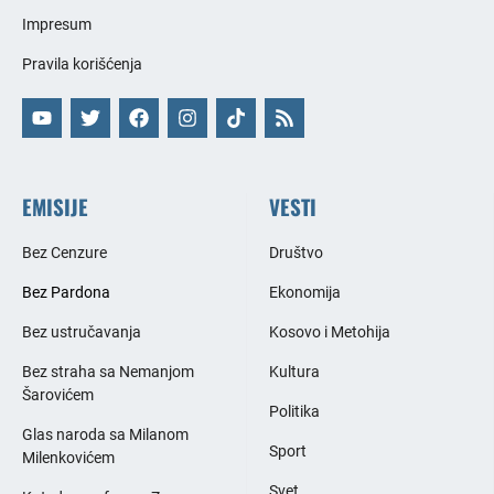
Impresum
Pravila korišćenja
EMISIJE
VESTI
Bez Cenzure
Društvo
Bez Pardona
Ekonomija
Bez ustručavanja
Kosovo i Metohija
Bez straha sa Nemanjom
Kultura
Šarovićem
Politika
Glas naroda sa Milanom
Sport
Milenkovićem
Svet