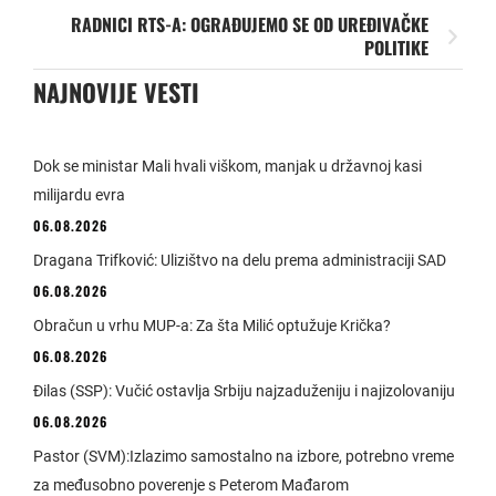
RADNICI RTS-A: OGRAĐUJEMO SE OD UREĐIVAČKE
POLITIKE
NAJNOVIJE VESTI
Dok se ministar Mali hvali viškom, manjak u državnoj kasi
milijardu evra
06.08.2026
Dragana Trifković: Ulizištvo na delu prema administraciji SAD
06.08.2026
Obračun u vrhu MUP-a: Za šta Milić optužuje Krička?
06.08.2026
Đilas (SSP): Vučić ostavlja Srbiju najzaduženiju i najizolovaniju
06.08.2026
Pastor (SVM):Izlazimo samostalno na izbore, potrebno vreme
za međusobno poverenje s Peterom Mađarom