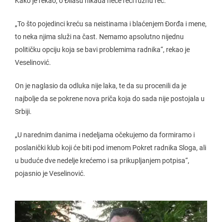
Kako je rekao, o Đilasu nikada neće reći ružnu reč.
„To što pojedinci kreću sa neistinama i blaćenjem Đorđa i mene,
to neka njima služi na čast. Nemamo apsolutno nijednu
političku opciju koja se bavi problemima radnika“, rekao je
Veselinović.
On je naglasio da odluka nije laka, te da su procenili da je
najbolje da se pokrene nova priča koja do sada nije postojala u
Srbiji.
„U narednim danima i nedeljama očekujemo da formiramo i
poslanički klub koji će biti pod imenom Pokret radnika Sloga, ali
u buduće dve nedelje krećemo i sa prikupljanjem potpisa“,
pojasnio je Veselinović.