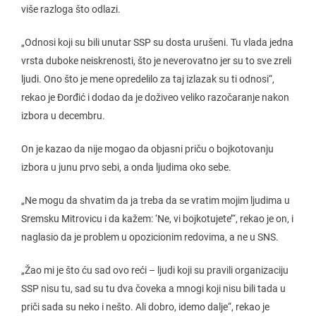
više razloga što odlazi.
„Odnosi koji su bili unutar SSP su dosta urušeni. Tu vlada jedna
vrsta duboke neiskrenosti, što je neverovatno jer su to sve zreli
ljudi. Ono što je mene opredelilo za taj izlazak su ti odnosi“,
rekao je Đorđić i dodao da je doživeo veliko razočaranje nakon
izbora u decembru.
On je kazao da nije mogao da objasni priču o bojkotovanju
izbora u junu prvo sebi, a onda ljudima oko sebe.
„Ne mogu da shvatim da ja treba da se vratim mojim ljudima u
Sremsku Mitrovicu i da kažem: ‘Ne, vi bojkotujete’“, rekao je on, i
naglasio da je problem u opozicionim redovima, a ne u SNS.
„Žao mi je što ću sad ovo reći – ljudi koji su pravili organizaciju
SSP nisu tu, sad su tu dva čoveka a mnogi koji nisu bili tada u
priči sada su neko i nešto. Ali dobro, idemo dalje“, rekao je