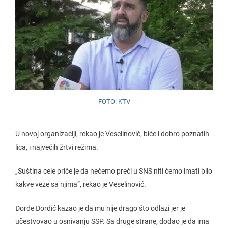
FOTO: KTV
U novoj organizaciji, rekao je Veselinović, biće i dobro poznatih
lica, i najvećih žrtvi režima.
„Suština cele priče je da nećemo preći u SNS niti ćemo imati bilo
kakve veze sa njima“, rekao je Veselinović.
Đorđe Đorđić kazao je da mu nije drago što odlazi jer je
učestvovao u osnivanju SSP. Sa druge strane, dodao je da ima