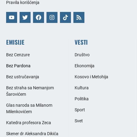
Pravila korišćenja
EMISIJE
VESTI
Bez Cenzure
Društvo
Bez Pardona
Ekonomija
Bez ustručavanja
Kosovo i Metohija
Bez straha sa Nemanjom
Kultura
Šarovićem
Politika
Glas naroda sa Milanom
Sport
Milenkovićem
Svet
Katedra profesora Zeca
Skener dr Aleksandra Dikića