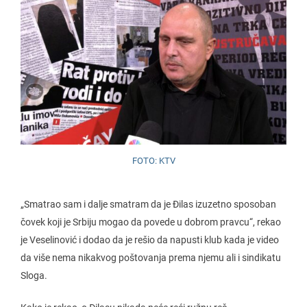
FOTO: KTV
„Smatrao sam i dalje smatram da je Đilas izuzetno sposoban
čovek koji je Srbiju mogao da povede u dobrom pravcu“, rekao
je Veselinović i dodao da je rešio da napusti klub kada je video
da više nema nikakvog poštovanja prema njemu ali i sindikatu
Sloga.