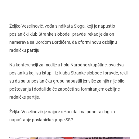
Željko Veselinović, vođa sindikata Sloga, koji je napustio
poslanički klub Stranke slobode i pravde, rekao je da on
namerava sa Đorđom Đorđićem, da oformi novu ozbiljnu
radničku partiju.
Na konferenciji za medije u holu Narodne skupštine, ova dva
poslanika koji su istupili iz kluba Stranke slobode i pravde, rekli
su da su tu poslaničku grupu napustili jer više za njih nije bilo
poštovanja i dodali da će započeti sa formiranjem ozbiljne
radničke partije.
Željko Veselinović je najpre rekao da ima puno razlog za
napuštanje poslaničke grupe SSP.