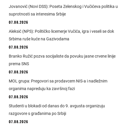
Jovanović (Novi DSS): Poseta Zelenskog i Vučićeva politika u
suprotnosti sa interesima Srbije
07.08.2026
Aleksić (NPS): Političko licemerje Vučića, igra i veseli se dok
Srbima ruše kuće na Gazivodama
07.08.2026
Branko Ružić pozva socijaliste da povuku jasne crvene linije
prema SNS
07.08.2026
MOL grupa: Pregovori sa prodavcem NIS-a i nadležnim
organima napreduju ka završnoj fazi
07.08.2026
Studenti u blokadi od danas do 9. avgusta organizuju
razgovore s građanima po Srbiji
07.08.2026