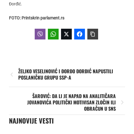
Đorđić.
FOTO: Printskrin parlament.rs
ŽELJKO VESELINOVIĆ I ĐORĐO ĐORĐIĆ NAPUSTILI
POSLANIČKU GRUPU SSP-A
ŠAROVIĆ: DA LI JE NAPAD NA ANALITIČARA
JOVANOVIĆA POLITIČKI MOTIVISAN ZLOČIN ILI
OBRAČUN U SNS
NAJNOVIJE VESTI