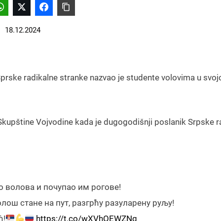
18.12.2024
rske radikalne stranke nazvao je studente volovima u svoj
Skupštine Vojvodine kada je dugogodišnji poslanik Srpske r
о волова и почупао им рогове!
 олош стане на пут, разгрћу разуларену руљу!
ћ!
https://t.co/wXVhOEWZNq