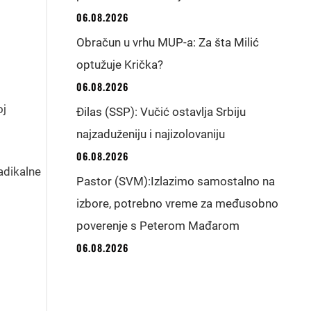
06.08.2026
Obračun u vrhu MUP-a: Za šta Milić
optužuje Krička?
06.08.2026
oj
Đilas (SSP): Vučić ostavlja Srbiju
najzaduženiju i najizolovaniju
06.08.2026
adikalne
Pastor (SVM):Izlazimo samostalno na
izbore, potrebno vreme za međusobno
poverenje s Peterom Mađarom
06.08.2026