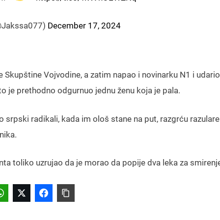
@Jakssa077)
December 17, 2024
 Skupštine Vojvodine, a zatim napao i novinarku N1 i udario 
to je prethodno odgurnuo jednu ženu koja je pala.
rpski radikali, kada im ološ stane na put, razgrću razularen
nika.
enta toliko uzrujao da je morao da popije dva leka za smirenj