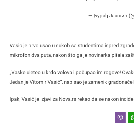
— Ђурађ Јакшић (
Vasić je prvo ušao u sukob sa studentima ispred zgrade
mikrofon dva puta, nakon što ga je novinarka pitala zaš
„Vaske uleteo u krdo volova i počupao im rogove! Ovako s
Jedan je Vitomir Vasić“, napisao je zamenik gradonačel
Ipak, Vasić je izjavi za Nova.rs rekao da se nakon incid