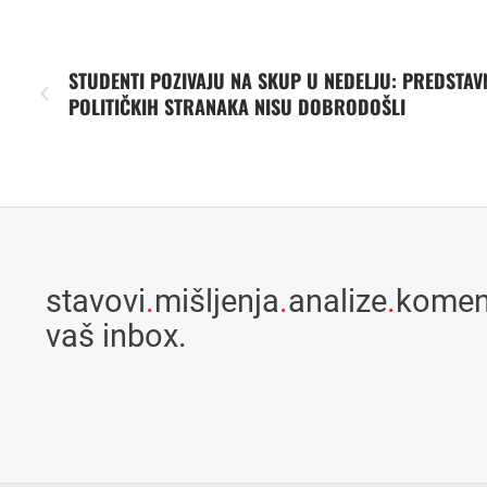
STUDENTI POZIVAJU NA SKUP U NEDELJU: PREDSTAV
POLITIČKIH STRANAKA NISU DOBRODOŠLI
stavovi
.
mišljenja
.
analize
.
komen
vaš inbox.