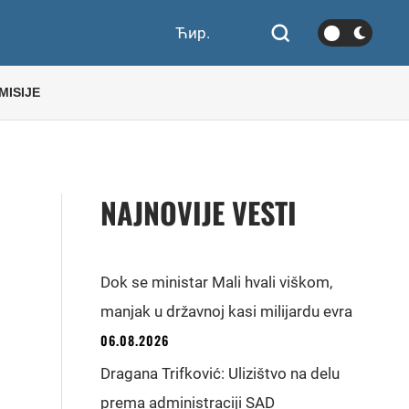
Ћир.
MISIJE
NAJNOVIJE VESTI
Dok se ministar Mali hvali viškom,
manjak u državnoj kasi milijardu evra
06.08.2026
Dragana Trifković: Ulizištvo na delu
prema administraciji SAD