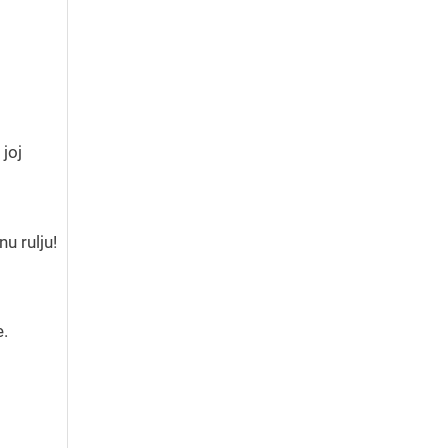
joj
u rulju!
e.