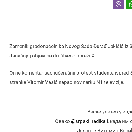
Zamenik gradonačelnika Novog Sada Đurađ Jakišić iz Sp
današnjoj objavi na društvenoj mreži X.
On je komentarisao jučerašnji protest studenta ispred 
stranke Vitomir Vasić napao novinarku N1 televizije.
Васке улетео у крд
Овако
@srpski_radikali
, када им
Један је Витомир Васи