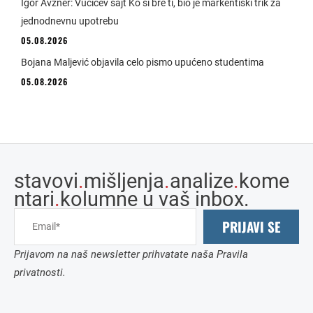
Igor Avžner: Vučićev sajt Ko si bre ti, bio je markentiški trik za
jednodnevnu upotrebu
05.08.2026
Bojana Maljević objavila celo pismo upućeno studentima
05.08.2026
stavovi
.
mišljenja
.
analize
.
kome
ntari
.
kolumne u vaš inbox.
PRIJAVI SE
Prijavom na naš newsletter prihvatate naša Pravila
privatnosti.