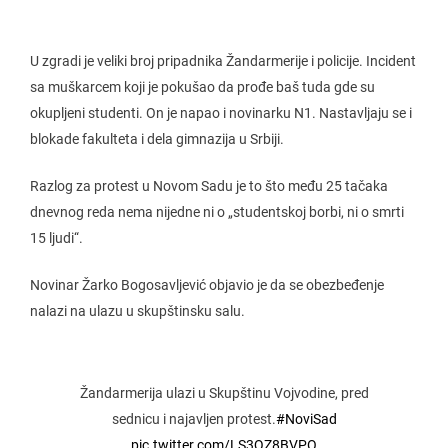
U zgradi je veliki broj pripadnika Žandarmerije i policije. Incident
sa muškarcem koji je pokušao da prođe baš tuda gde su
okupljeni studenti. On je napao i novinarku N1. Nastavljaju se i
blokade fakulteta i dela gimnazija u Srbiji.
Razlog za protest u Novom Sadu je to što među 25 tačaka
dnevnog reda nema nijedne ni o „studentskoj borbi, ni o smrti
15 ljudi“.
Novinar Žarko Bogosavljević objavio je da se obezbeđenje
nalazi na ulazu u skupštinsku salu.
Žandarmerija ulazi u Skupštinu Vojvodine, pred
sednicu i najavljen protest.
#NoviSad
pic.twitter.com/LS3QZ8BVPO