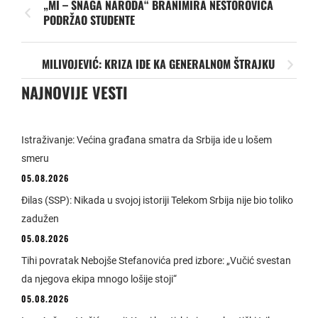
„MI – SNAGA NARODA“ BRANIMIRA NESTOROVIĆA
PODRŽAO STUDENTE
MILIVOJEVIĆ: KRIZA IDE KA GENERALNOM ŠTRAJKU
NAJNOVIJE VESTI
Istraživanje: Većina građana smatra da Srbija ide u lošem
smeru
05.08.2026
Đilas (SSP): Nikada u svojoj istoriji Telekom Srbija nije bio toliko
zadužen
05.08.2026
Tihi povratak Nebojše Stefanovića pred izbore: „Vučić svestan
da njegova ekipa mnogo lošije stoji“
05.08.2026