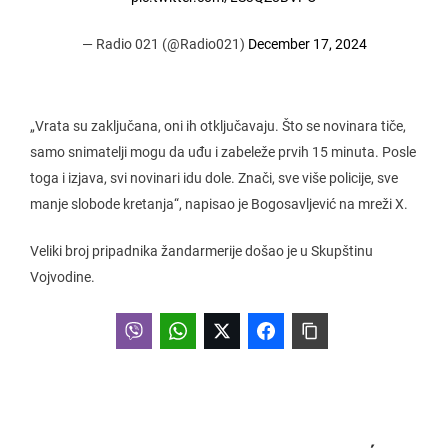
— Radio 021 (@Radio021)
December 17, 2024
„Vrata su zaključana, oni ih otključavaju. Što se novinara tiče,
samo snimatelji mogu da uđu i zabeleže prvih 15 minuta. Posle
toga i izjava, svi novinari idu dole. Znači, sve više policije, sve
manje slobode kretanja“, napisao je Bogosavljević na mreži X.
Veliki broj pripadnika žandarmerije došao je u Skupštinu
Vojvodine.