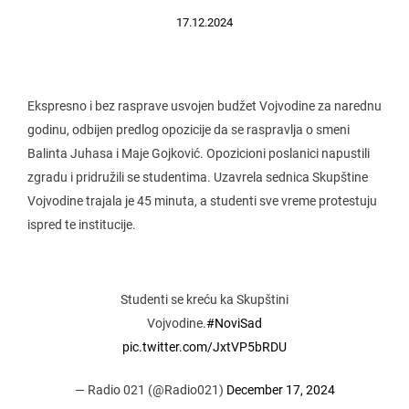
17.12.2024
Ekspresno i bez rasprave usvojen budžet Vojvodine za narednu
godinu, odbijen predlog opozicije da se raspravlja o smeni
Balinta Juhasa i Maje Gojković. Opozicioni poslanici napustili
zgradu i pridružili se studentima. Uzavrela sednica Skupštine
Vojvodine trajala je 45 minuta, a studenti sve vreme protestuju
ispred te institucije.
Studenti se kreću ka Skupštini
Vojvodine.
#NoviSad
pic.twitter.com/JxtVP5bRDU
— Radio 021 (@Radio021)
December 17, 2024