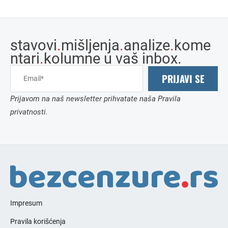
stavovi
.
mišljenja
.
analize
.
kome
ntari
.
kolumne u vaš inbox.
PRIJAVI SE
Prijavom na naš newsletter prihvatate naša Pravila
privatnosti.
Impresum
Pravila korišćenja