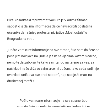
Bivši košarkaški reprezentativac Srbije Vladimir Štimac
saopštio je da ima informacije da će navijači biti poslati na
učesnike današnjeg protesta inicijative „Most ostaje“ u
Beogradu na vodi.
„Pošto vam cure informacije na sve strane, čuo sam da ćete da
pošaljete navijače na ljude a ja tim navijačima kažem sledeće,
nemojte da zaboravite kako sam ginuo na terenu za vas, za
naš klub i našu državu svim srcem i dušom, tako sada radim jer
ova vlast uništava sve pred sobom“, napisao je Štimac
na
društvenoj mreži X.
Pošto vam cure informacije na sve strane, čuo
sam da ćete da pošaljete navijače na ljude a ja tim