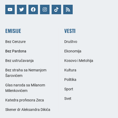
EMISIJE
VESTI
Bez Cenzure
Društvo
Bez Pardona
Ekonomija
Bez ustručavanja
Kosovo i Metohija
Bez straha sa Nemanjom
Kultura
Šarovićem
Politika
Glas naroda sa Milanom
Sport
Milenkovićem
Svet
Katedra profesora Zeca
Skener dr Aleksandra Dikića