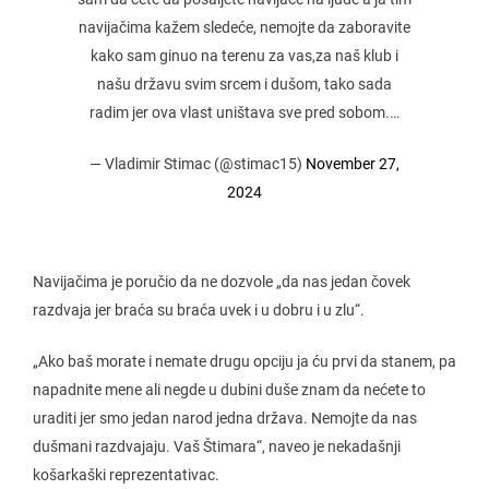
navijačima kažem sledeće, nemojte da zaboravite
kako sam ginuo na terenu za vas,za naš klub i
našu državu svim srcem i dušom, tako sada
radim jer ova vlast uništava sve pred sobom.…
— Vladimir Stimac (@stimac15)
November 27,
2024
Navijačima je poručio da ne dozvole „da nas jedan čovek
razdvaja jer braća su braća uvek i u dobru i u zlu“.
„Ako baš morate i nemate drugu opciju ja ću prvi da stanem, pa
napadnite mene ali negde u dubini duše znam da nećete to
uraditi jer smo jedan narod jedna država. Nemojte da nas
dušmani razdvajaju. Vaš Štimara“, naveo je nekadašnji
košarkaški reprezentativac.