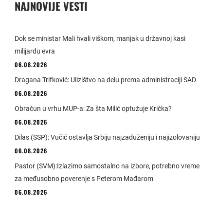
NAJNOVIJE VESTI
Dok se ministar Mali hvali viškom, manjak u državnoj kasi
milijardu evra
06.08.2026
Dragana Trifković: Ulizištvo na delu prema administraciji SAD
06.08.2026
Obračun u vrhu MUP-a: Za šta Milić optužuje Krička?
06.08.2026
Đilas (SSP): Vučić ostavlja Srbiju najzaduženiju i najizolovaniju
06.08.2026
Pastor (SVM):Izlazimo samostalno na izbore, potrebno vreme
za međusobno poverenje s Peterom Mađarom
06.08.2026