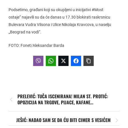
Podsetimo, građani koji su okupljeni u inicijativi #Most
ostaje“ najavili su da će danas u 17.30 blokirati raskrsnicu
Bulevara Vudra Vilsona i Ulice Nikolaja Kravcova, u naselju
„Beograd na vodi“.
FOTO: Fonet/Aleksandar Barda
PRELEVIĆ: TUČA ISCENIRANA! MILAN ST. PROTIĆ:
OPOZICIJA NA TRGOVE, PIJACE, KAFANE…
JEŠIĆ: NADAO SAM SE DA ĆU BITI CIMER S VESIĆEM