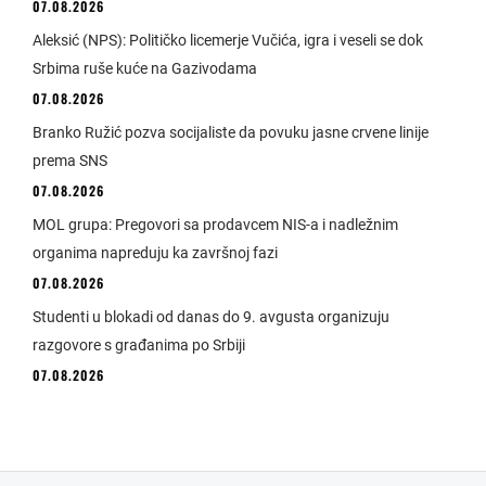
07.08.2026
Aleksić (NPS): Političko licemerje Vučića, igra i veseli se dok
Srbima ruše kuće na Gazivodama
07.08.2026
Branko Ružić pozva socijaliste da povuku jasne crvene linije
prema SNS
07.08.2026
MOL grupa: Pregovori sa prodavcem NIS-a i nadležnim
organima napreduju ka završnoj fazi
07.08.2026
Studenti u blokadi od danas do 9. avgusta organizuju
razgovore s građanima po Srbiji
07.08.2026