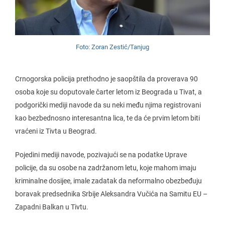
Foto: Zoran Zestić/Tanjug
Crnogorska policija prethodno je saopštila da proverava 90
osoba koje su doputovale čarter letom iz Beograda u Tivat, a
podgorički mediji navode da su neki među njima registrovani
kao bezbednosno interesantna lica, te da će prvim letom biti
vraćeni iz Tivta u Beograd.
Pojedini mediji navode, pozivajući se na podatke Uprave
policije, da su osobe na zadržanom letu, koje mahom imaju
kriminalne dosijee, imale zadatak da neformalno obezbeđuju
boravak predsednika Srbije Aleksandra Vučića na Samitu EU –
Zapadni Balkan u Tivtu.