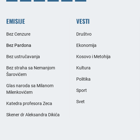
EMISIJE
VESTI
Bez Cenzure
Društvo
Bez Pardona
Ekonomija
Bez ustručavanja
Kosovo i Metohija
Bez straha sa Nemanjom
Kultura
Šarovićem
Politika
Glas naroda sa Milanom
Sport
Milenkovićem
Svet
Katedra profesora Zeca
Skener dr Aleksandra Dikića