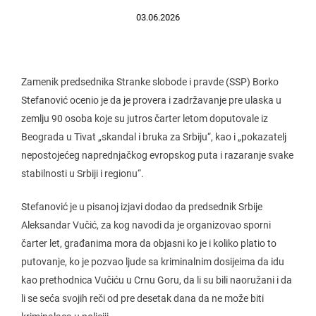
03.06.2026
Zamenik predsednika Stranke slobode i pravde (SSP) Borko
Stefanović ocenio je da je provera i zadržavanje pre ulaska u
zemlju 90 osoba koje su jutros čarter letom doputovale iz
Beograda u Tivat „skandal i bruka za Srbiju“, kao i „pokazatelj
nepostojećeg naprednjačkog evropskog puta i razaranje svake
stabilnosti u Srbiji i regionu“.
Stefanović je u pisanoj izjavi dodao da predsednik Srbije
Aleksandar Vučić, za kog navodi da je organizovao sporni
čarter let, građanima mora da objasni ko je i koliko platio to
putovanje, ko je pozvao ljude sa kriminalnim dosijeima da idu
kao prethodnica Vučiću u Crnu Goru, da li su bili naoružani i da
li se seća svojih reči od pre desetak dana da ne može biti