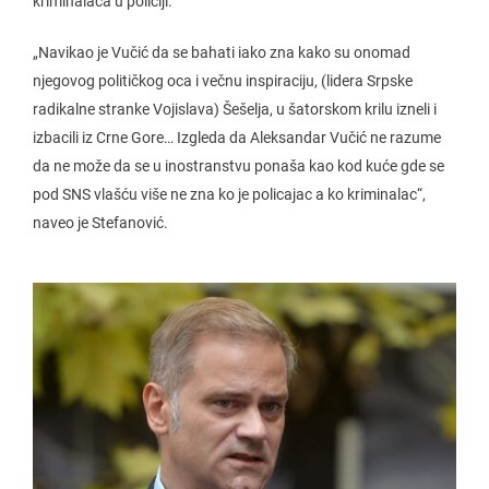
kriminalaca u policiji.
„Navikao je Vučić da se bahati iako zna kako su onomad
njegovog političkog oca i večnu inspiraciju, (lidera Srpske
radikalne stranke Vojislava) Šešelja, u šatorskom krilu izneli i
izbacili iz Crne Gore… Izgleda da Aleksandar Vučić ne razume
da ne može da se u inostranstvu ponaša kao kod kuće gde se
pod SNS vlašću više ne zna ko je policajac a ko kriminalac“,
naveo je Stefanović.