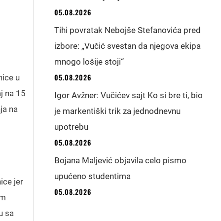
05.08.2026
Tihi povratak Nebojše Stefanovića pred
izbore: „Vučić svestan da njegova ekipa
mnogo lošije stoji“
05.08.2026
nice u
j na 15
Igor Avžner: Vučićev sajt Ko si bre ti, bio
ja na
je markentiški trik za jednodnevnu
upotrebu
05.08.2026
Bojana Maljević objavila celo pismo
upućeno studentima
ice jer
05.08.2026
om
u sa