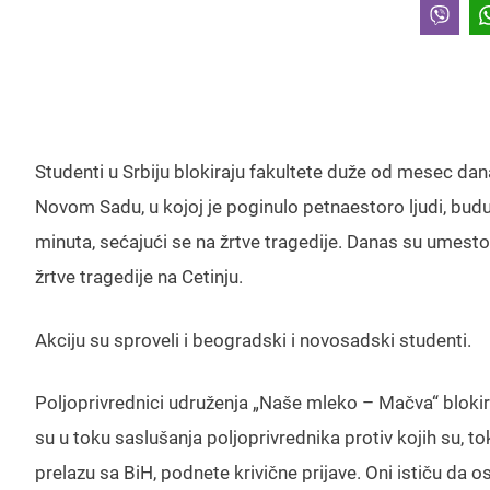
Studenti u Srbiju blokiraju fakultete duže od mesec dan
Novom Sadu, u kojoj je poginulo petnaestoro ljudi, bud
minuta, sećajući se na žrtve tragedije. Danas su umesto
žrtve tragedije na Cetinju.
Akciju su sproveli i beogradski i novosadski studenti.
Poljoprivrednici udruženja „Naše mleko – Mačva“ blokiral
su u toku saslušanja poljoprivrednika protiv kojih su,
prelazu sa BiH, podnete krivične prijave. Oni ističu da