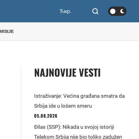
Ћир.
MISIJE
NAJNOVIJE VESTI
Istraživanje: Većina građana smatra da
Srbija ide u lošem smeru
05.08.2026
Đilas (SSP): Nikada u svojoj istoriji
Telekom Srbija nije bio toliko zadužen