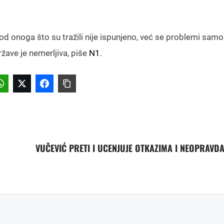
ta od onoga što su tražili nije ispunjeno, već se problemi sam
države je nemerljiva, piše
N1
.
VUČEVIĆ PRETI I UCENJUJE OTKAZIMA I NEOPRAVD