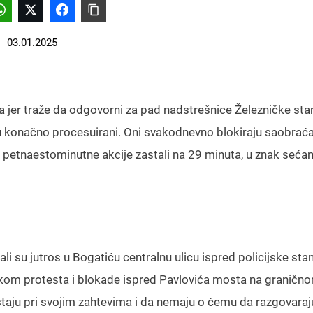
03.01.2025
a jer traže da odgovorni za pad nadstrešnice Železničke sta
u konačno procesuirani. Oni svakodnevno blokiraju saobraća
 petnaestominutne akcije zastali na 29 minuta, u znak sećan
i su jutros u Bogatiću centralnu ulicu ispred policijske stan
 tokom protesta i blokade ispred Pavlovića mosta na graničn
 ostaju pri svojim zahtevima i da nemaju o čemu da razgovaraj