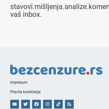
stavovi
.
mišljenja
.
analize
.
komen
vaš inbox.
Impresum
Pravila korišćenja