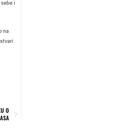
 sebe i
o na
stvari
EU O
LASA