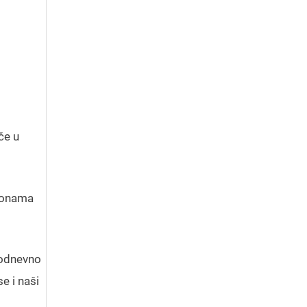
če u
olonama
akodnevno
e i naši