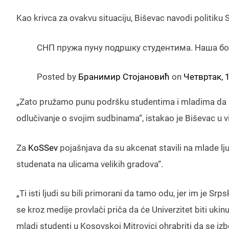
Kao krivca za ovakvu situaciju, Biševac navodi politiku Sr
СНП пружа пуну подршку студентима. Наша бор
Posted by
Бранимир Стојановић
on
Четвртак, 
„Zato pružamo punu podršku studentima i mladima da se 
odlučivanje o svojim sudbinama“, istakao je Biševac u
Za
KoSSev
pojašnjava da su akcenat stavili na mlade lj
studenata na ulicama velikih gradova“.
„Ti isti ljudi su bili primorani da tamo odu, jer im je S
se kroz medije provlači priča da će Univerzitet biti uki
mladi studenti u Kosovskoj Mitrovici ohrabriti da se izb