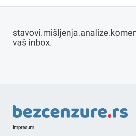
stavovi
.
mišljenja
.
analize
.
komen
vaš inbox.
Impresum