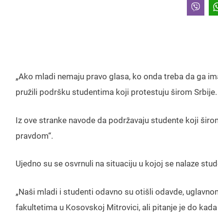
„Ako mladi nemaju pravo glasa, ko onda treba da ga im
pružili podršku studentima koji protestuju širom Srbije
Iz ove stranke navode da podržavaju studente koji širom 
pravdom“.
Ujedno su se osvrnuli na situaciju u kojoj se nalaze stu
„Naši mladi i studenti odavno su otišli odavde, uglavno
fakultetima u Kosovskoj Mitrovici, ali pitanje je do kada 