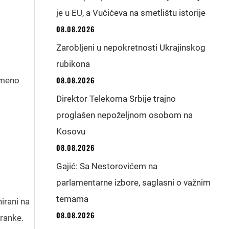
je u EU, a Vučićeva na smetlištu istorije
08.08.2026
Zarobljeni u nepokretnosti Ukrajinskog
rubikona
08.08.2026
emeno
Direktor Telekoma Srbije trajno
proglašen nepoželjnom osobom na
Kosovu
08.08.2026
Gajić: Sa Nestorovićem na
parlamentarne izbore, saglasni o važnim
temama
irani na
08.08.2026
tranke.