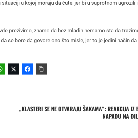
tuaciji u kojoj moraju da ćute, jer bi u suprotnom ugrozili i
da ovde preživimo, znamo da bez mladih nemamo šta da tražim
 se bore da govore ono što misle, jer to je jedini način da 
„KLASTERI SE NE OTVARAJU ŠAKAMA“: REAKCIJA IZ 
NAPADU NA ĐI