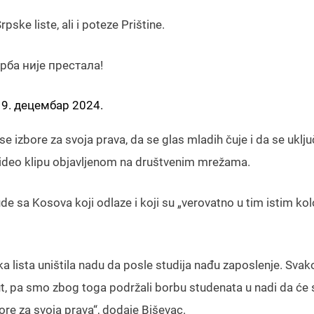
pske liste, ali i poteze Prištine.
ба није престала!
19. децембар 2024.
izbore za svoja prava, da se glas mladih čuje i da se uklju
 video klipu objavljenom na društvenim mrežama.
ude sa Kosova koji odlaze i koji su „verovatno u tim istim k
rpska lista uništila nadu da posle studija nađu zaposlenje. Sv
nut, pa smo zbog toga podržali borbu studenata u nadi da će s
ore za svoja prava“, dodaje Biševac.