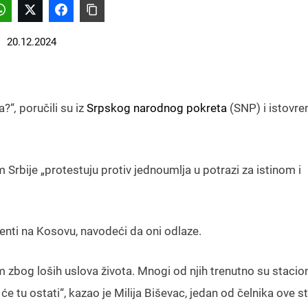
20.12.2024
a?“
,
poručili su iz
Srpskog narodnog pokreta
(SNP) i istovr
.
Srbije „protestuju protiv jednoumlja u potrazi za istinom i
denti na Kosovu, navodeći da oni odlaze.
m zbog loših uslova života. Mnogi od njih trenutno su stacion
će tu ostati“, kazao je Milija Biševac, jedan od čelnika ove s