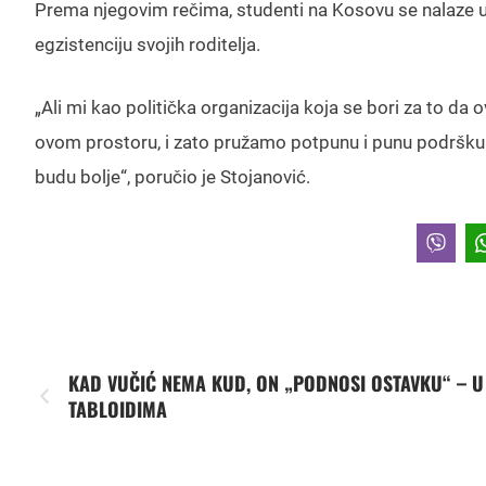
Prema njegovim rečima, studenti na Kosovu se nalaze u si
egzistenciju svojih roditelja.
„Ali mi kao politička organizacija koja se bori za to 
ovom prostoru, i zato pružamo potpunu i punu podršku da
budu bolje“, poručio je Stojanović.
KAD VUČIĆ NEMA KUD, ON „PODNOSI OSTAVKU“ – U
TABLOIDIMA