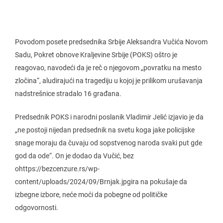
Povodom posete predsednika Srbije Aleksandra Vučića Novom
Sadu, Pokret obnove Kraljevine Srbije (POKS) oštro je
reagovao, navodeći da je reč o njegovom „povratku na mesto
zločina“, aludirajući na tragediju u kojoj je prilikom urušavanja
nadstrešnice stradalo 16 građana.
Predsednik POKS i narodni poslanik Vladimir Jelić izjavio je da
„ne postoji nijedan predsednik na svetu koga jake policijske
snage moraju da čuvaju od sopstvenog naroda svaki put gde
god da ode“. On je dodao da Vučić, bez
ohttps://bezcenzure.rs/wp-
content/uploads/2024/09/Brnjak.jpgira na pokušaje da
izbegne izbore, neće moći da pobegne od političke
odgovornosti.