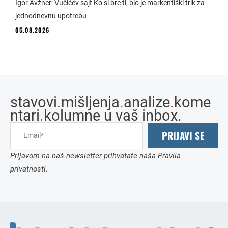
Igor Avžner: Vučićev sajt Ko si bre ti, bio je markentiški trik za
jednodnevnu upotrebu
05.08.2026
stavovi
.
mišljenja
.
analize
.
kome
ntari
.
kolumne u vaš inbox.
PRIJAVI SE
Prijavom na naš newsletter prihvatate naša Pravila
privatnosti.