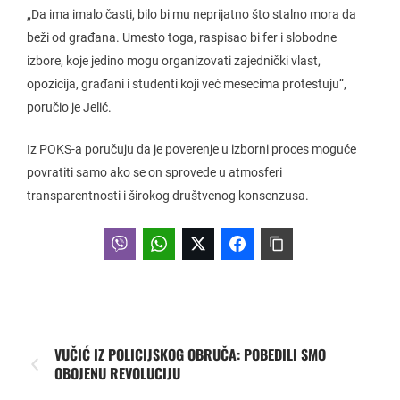
„Da ima imalo časti, bilo bi mu neprijatno što stalno mora da
beži od građana. Umesto toga, raspisao bi fer i slobodne
izbore, koje jedino mogu organizovati zajednički vlast,
opozicija, građani i studenti koji već mesecima protestuju“,
poručio je Jelić.
Iz POKS-a poručuju da je poverenje u izborni proces moguće
povratiti samo ako se on sprovede u atmosferi
transparentnosti i širokog društvenog konsenzusa.
VUČIĆ IZ POLICIJSKOG OBRUČA: POBEDILI SMO
OBOJENU REVOLUCIJU