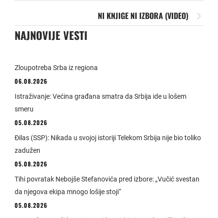
NI KNJIGE NI IZBORA (VIDEO)
NAJNOVIJE VESTI
Zloupotreba Srba iz regiona
06.08.2026
Istraživanje: Većina građana smatra da Srbija ide u lošem
smeru
05.08.2026
Đilas (SSP): Nikada u svojoj istoriji Telekom Srbija nije bio toliko
zadužen
05.08.2026
Tihi povratak Nebojše Stefanovića pred izbore: „Vučić svestan
da njegova ekipa mnogo lošije stoji“
05.08.2026