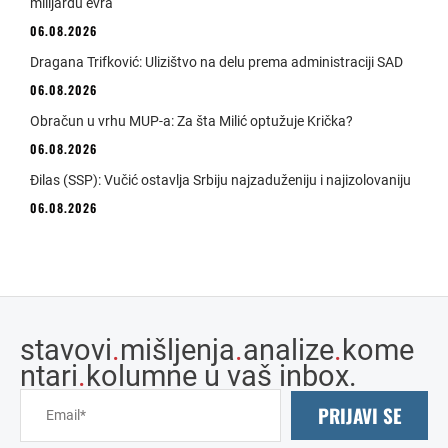
milijardu evra
06.08.2026
Dragana Trifković: Ulizištvo na delu prema administraciji SAD
06.08.2026
Obračun u vrhu MUP-a: Za šta Milić optužuje Krička?
06.08.2026
Đilas (SSP): Vučić ostavlja Srbiju najzaduženiju i najizolovaniju
06.08.2026
stavovi
.
mišljenja
.
analize
.
kome
ntari
.
kolumne u vaš inbox.
PRIJAVI SE