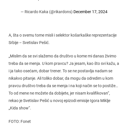
— Ricardo Kaka (@rikardons)
December 17, 2024
A, šta o svemu tome misli i selektor košarkaške reprezentacije
Srbije – Svetislav Pešić.
„Mislim da se svi slažemo da društvo u kome mi danas živimo
treba da se menja. U kom pravcu? Ja jesam, kao što svi kažu, a
i ja tako osećam, dobar trener. To se ne postavlja nadam se
nikakvo pitanje. Ali toliko dobar, da mogu da odredim u kom
pravcu društvo treba da se menja i na koji način se to postiže…
To od mene ne možete da dobijete, jer nisam kvalifikovan“,
rekao je Svetislav Pešić u novoj epizodi emisije Igora Miklje
„Kida show“.
FOTO: Fonet