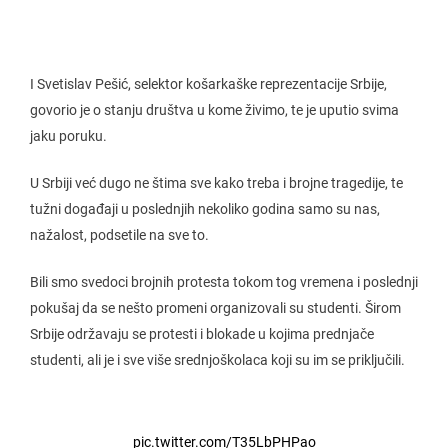
I Svetislav Pešić, selektor košarkaške reprezentacije Srbije,
govorio je o stanju društva u kome živimo, te je uputio svima
jaku poruku.
U Srbiji već dugo ne štima sve kako treba i brojne tragedije, te
tužni događaji u poslednjih nekoliko godina samo su nas,
nažalost, podsetile na sve to.
Bili smo svedoci brojnih protesta tokom tog vremena i poslednji
pokušaj da se nešto promeni organizovali su studenti. Širom
Srbije održavaju se protesti i blokade u kojima prednjače
studenti, ali je i sve više srednjoškolaca koji su im se priključili.
pic.twitter.com/T35LbPHPao