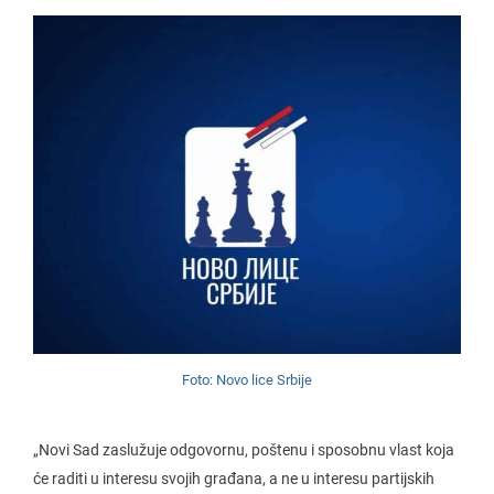
Foto: Novo lice Srbije
„Novi Sad zaslužuje odgovornu, poštenu i sposobnu vlast koja
će raditi u interesu svojih građana, a ne u interesu partijskih