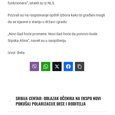
funkcionera“, istakli su iz NLS.
Pozvali su na raspisivanje opštih izbora kako bi građani mogli
da se izjasne o stanju u državi i gradu.
„Novi Sad hoće promene. Novi Sad hoće da ponovo bude
Srpska Atina“, naveli su u saopštenju.
Izvor: Beta
SRBIJA CENTAR: ODLAZAK UČENIKA NA EKSPO NOVI
POKUŠAJ POLARIZACIJE DECE I RODITELJA