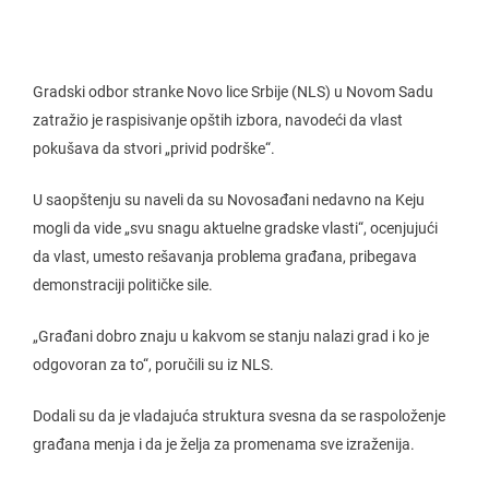
Gradski odbor stranke Novo lice Srbije (NLS) u Novom Sadu
zatražio je raspisivanje opštih izbora, navodeći da vlast
pokušava da stvori „privid podrške“.
U saopštenju su naveli da su Novosađani nedavno na Keju
mogli da vide „svu snagu aktuelne gradske vlasti“, ocenjujući
da vlast, umesto rešavanja problema građana, pribegava
demonstraciji političke sile.
„Građani dobro znaju u kakvom se stanju nalazi grad i ko je
odgovoran za to“, poručili su iz NLS.
Dodali su da je vladajuća struktura svesna da se raspoloženje
građana menja i da je želja za promenama sve izraženija.