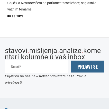
Gajić: Sa Nestorovićem na parlamentarne izbore, saglasni o
važnim temama
08.08.2026
stavovi
.
mišljenja
.
analize
.
kome
ntari
.
kolumne u vaš inbox.
PRIJAVI SE
Prijavom na naš newsletter prihvatate naša Pravila
privatnosti.