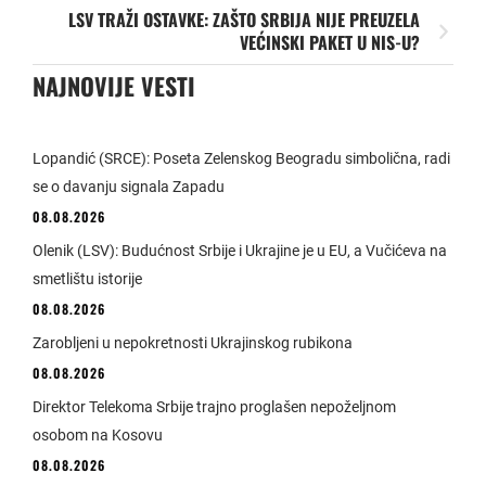
LSV TRAŽI OSTAVKE: ZAŠTO SRBIJA NIJE PREUZELA
VEĆINSKI PAKET U NIS-U?
NAJNOVIJE VESTI
Lopandić (SRCE): Poseta Zelenskog Beogradu simbolična, radi
se o davanju signala Zapadu
08.08.2026
Olenik (LSV): Budućnost Srbije i Ukrajine je u EU, a Vučićeva na
smetlištu istorije
08.08.2026
Zarobljeni u nepokretnosti Ukrajinskog rubikona
08.08.2026
Direktor Telekoma Srbije trajno proglašen nepoželjnom
osobom na Kosovu
08.08.2026