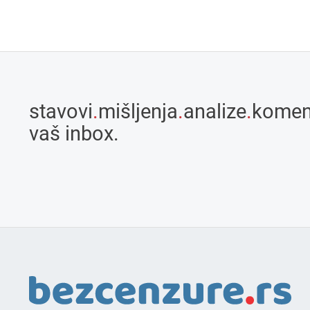
stavovi
.
mišljenja
.
analize
.
komen
vaš inbox.