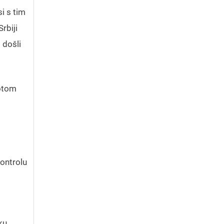
si s tim
rbiji
 došli
potom
kontrolu
ku