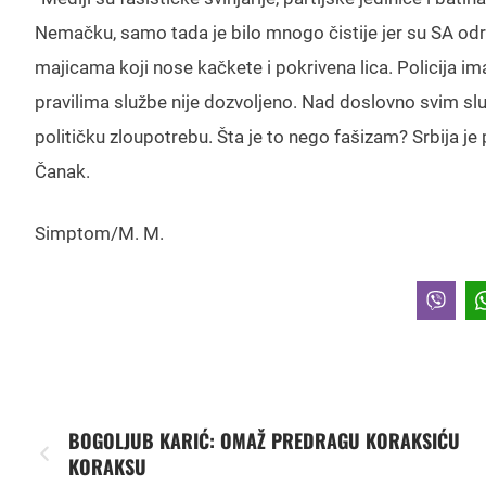
Nemačku, samo tada je bilo mnogo čistije jer su SA odre
majicama koji nose kačkete i pokrivena lica. Policija i
pravilima službe nije dozvoljeno. Nad doslovno svim sl
političku zloupotrebu. Šta je to nego fašizam? Srbija je
Čanak.
Simptom/M. M.
BOGOLJUB KARIĆ: OMAŽ PREDRAGU KORAKSIĆU
KORAKSU