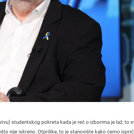
tvu) studentskog pokreta kada je reč o izborima je laž, to sv
nešto nije iskreno. Otprilike, to je stanovište kako ćemo isprič