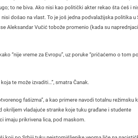
; to ne biva. Ako nisi kao politički akter rekao šta ćeš i ni
nisi došao na vlast. To je još jedna podvalažijska politika u S
 se Aleksandar Vučić tobože promenio (kada su naprednjaci
ri kako “nije vreme za Evropu”, uz poruke “pričaćemo o tom 
a koja te može izvaditi…”, smatra Čanak.
otvorenog fašizma”, a kao primere navodi totalnu režimsku 
od okriljem vladajuće stranke koje tuku građane i studente
nici imaju prikrivena lica, pod maskom.
naši koji po Srbiji tuku neistomišljenike veoma liče na nacistič