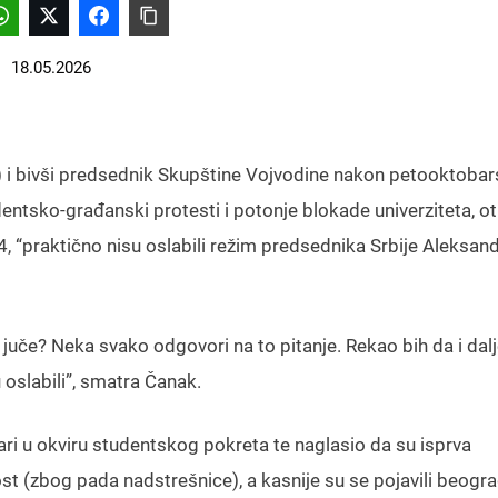
18.05.2026
) i bivši predsednik Skupštine Vojvodine nakon petooktobar
ntsko-građanski protesti i potonje blokade univerziteta, ot
“praktično nisu oslabili režim predsednika Srbije Aleksan
 juče? Neka svako odgovori na to pitanje. Rekao bih da i dal
 oslabili”, smatra Čanak.
ari u okviru studentskog pokreta te naglasio da su isprva
t (zbog pada nadstrešnice), a kasnije su se pojavili beogr