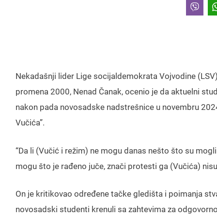
Nekadašnji lider Lige socijaldemokrata Vojvodine (LSV
promena 2000, Nenad Čanak, ocenio je da aktuelni stude
nakon pada novosadske nadstrešnice u novembru 2024, 
Vučića”.
“Da li (Vučić i režim) ne mogu danas nešto što su mogli
mogu što je rađeno juče, znači protesti ga (Vučića) nisu
On je kritikovao određene tačke gledišta i poimanja stv
novosadski studenti krenuli sa zahtevima za odgovornos