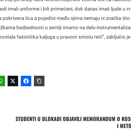
di imali uniforme i bili primećeni, dok danas imaš ljude u c
ma pokrivena lica a pojedini među njima nemaju ni značke što
užbama bezbednosti u zemlji imamo na delu instrumentalizac
 postala fašistička kaljuga u pravom smislu reči”, zaključio j
STUDENTI U BLOKADI OBJAVILI MEMORANDUM O KO
I METO