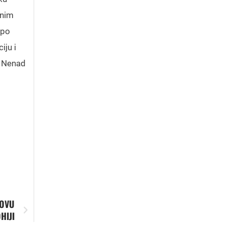
rnim
 po
iju i
e Nenad
SOVU
HIJI