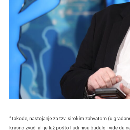
“Takođe, nastojanje za tzv. širokim zahvatom (u građans
krasno zvuči ali je laž pošto ljudi nisu budale i vide da 