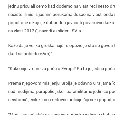
jednu priču ali ćemo kad dođemo na vlast reći nešto drugo
načisto ili nisi s jasnim porukama došao na vlast, onda i 
poput one u koju je dobar deo javnosti poverovao kako
na vlast 2012)”, navodi ekslider LSV-a.
Kaže da je velika greška najšire opozicije što se govo
(kad se pobedi režim)”.
“Kako nije vreme za priču o Evropi? Pa to je jedina prič
Prema njegovom mišljenju, Srbija je odavno u raljama “
nad medijima, parapolicijske i paramilitarne jedinice p
neistomišljenike, kao i redovnu policiju čiji neki pripad
“Mediji su fašističke svinjarije, partijske jedinice i bati