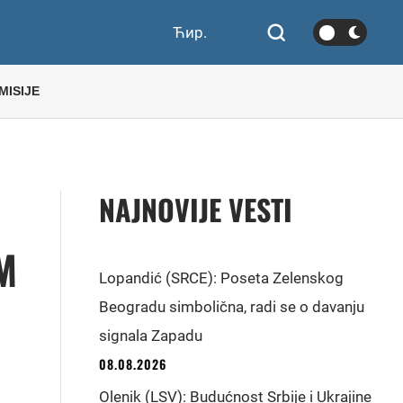
Ћир.
MISIJE
NAJNOVIJE VESTI
M
Lopandić (SRCE): Poseta Zelenskog
Beogradu simbolična, radi se o davanju
signala Zapadu
08.08.2026
Olenik (LSV): Budućnost Srbije i Ukrajine