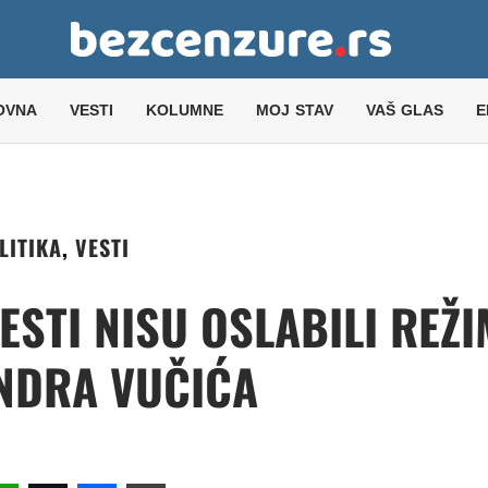
OVNA
VESTI
KOLUMNE
MOJ STAV
VAŠ GLAS
E
LITIKA
,
VESTI
STI NISU OSLABILI REŽI
NDRA VUČIĆA