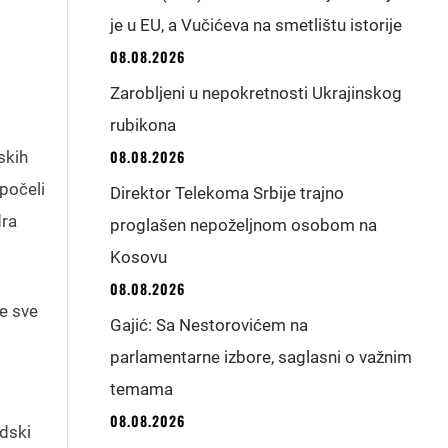
je u EU, a Vučićeva na smetlištu istorije
08.08.2026
Zarobljeni u nepokretnosti Ukrajinskog
rubikona
08.08.2026
skih
počeli
Direktor Telekoma Srbije trajno
dra
proglašen nepoželjnom osobom na
Kosovu
08.08.2026
je sve
Gajić: Sa Nestorovićem na
parlamentarne izbore, saglasni o važnim
temama
08.08.2026
adski