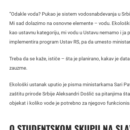
“Odakle voda? Pukao je sistem vodosnabdevanja u Srbiji
Mi sad dolazimo na osnovne elemente – vodu. Ekološki 
kao ustavnu kategoriju, mi vodu u Ustavu nemamo i ja p
implementira program Ustav RS, pa da umesto ministara
Treba da se kaže, ističe – šta je planirano, kakav je data
zauzme.
Ekološki ustanak uputio je pisma ministarkama Sari Pavk
zaštitu prirode Srbije Aleksandri Došlić sa pitanjima šta
objekat i koliko vode je potrebno za njegovo funkcionis
O STUDENTSKOM SKUPU NA SLAV