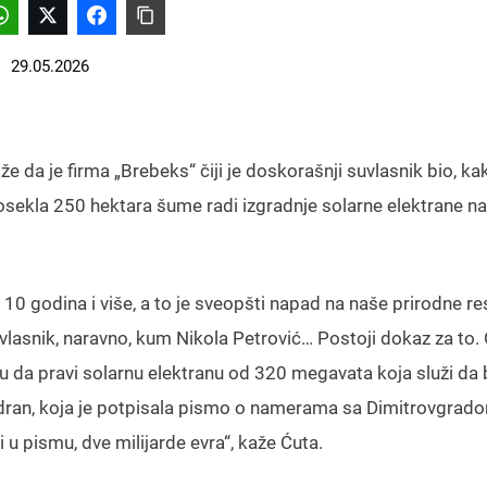
29.05.2026
da je firma „Brebeks“ čiji je doskorašnji suvlasnik bio, kak
sekla 250 hektara šume radi izgradnje solarne elektrane na
 10 godina i više, a to je sveopšti napad na naše prirodne r
uvlasnik, naravno, kum Nikola Petrović… Postoji dokaz za to. 
u da pravi solarnu elektranu od 320 megavata koja služi da 
Jadran, koja je potpisala pismo o namerama sa Dimitrovgrad
i u pismu, dve milijarde evra“, kaže Ćuta.