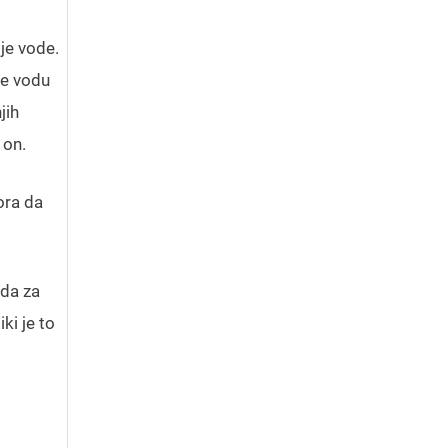
je vode.
je vodu
jih
 on.
tora da
oda za
ki je to