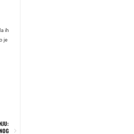
a ih
o je
NJU:
ANOG