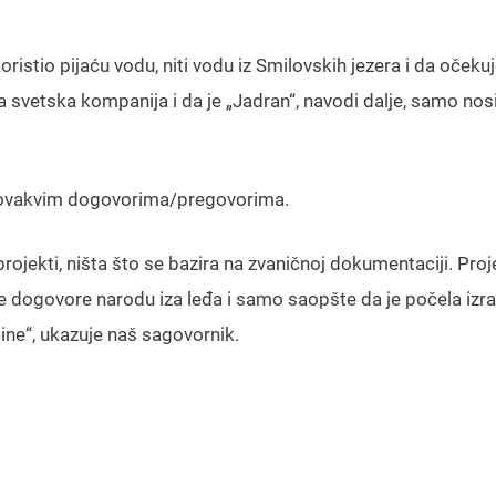
istio pijaću vodu, niti vodu iz Smilovskih jezera i da očeku
ika svetska kompanija i da je „Jadran“, navodi dalje, samo nos
o ovakvim dogovorima/pregovorima.
rojekti, ništa što se bazira na zvaničnoj dokumentaciji. Pro
se dogovore narodu iza leđa i samo saopšte da je počela izr
edine“, ukazuje naš sagovornik.