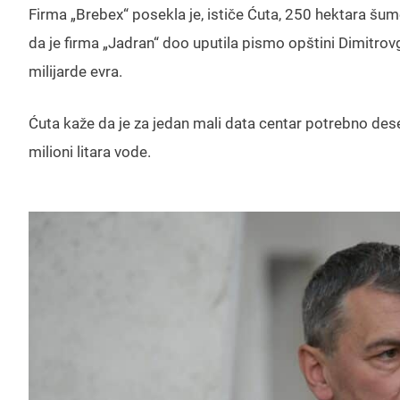
Firma „Brebex“ posekla je, ističe Ćuta, 250 hektara šum
da je firma „Jadran“ doo uputila pismo opštini Dimitrov
milijarde evra.
Ćuta kaže da je za jedan mali data centar potrebno deset
milioni litara vode.