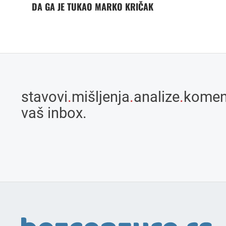
DA GA JE TUKAO MARKO KRIČAK
stavovi
.
mišljenja
.
analize
.
komen
vaš inbox.