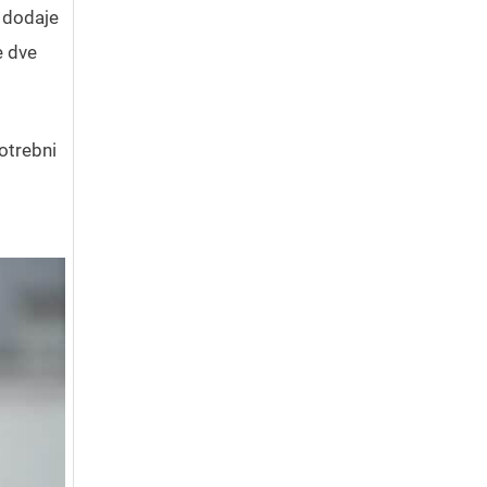
i dodaje
e dve
potrebni