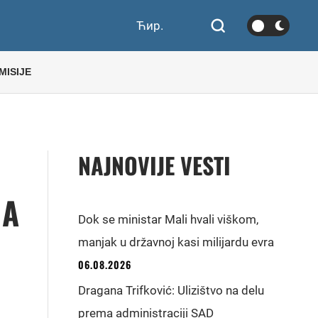
Ћир.
MISIJE
NAJNOVIJE VESTI
NA
Dok se ministar Mali hvali viškom,
manjak u državnoj kasi milijardu evra
06.08.2026
Dragana Trifković: Ulizištvo na delu
prema administraciji SAD