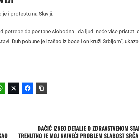
e i protestu na Slaviji.
od potrebe da postane slobodna i da ljudi neće više pristati d
tavi. Duh pobune je izašao iz boce i on kruži Srbijom“, ukaza
DAČIĆ IZNEO DETALJE O ZDRAVSTVENOM STA
EKAO
TRENUTNO JE MOJ NAJVEĆI PROBLEM SLABOST SRČ