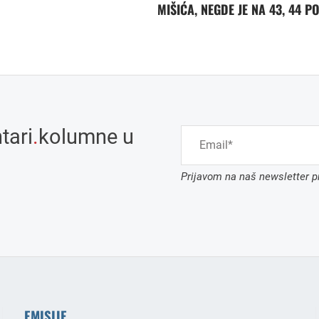
MIŠIĆA, NEGDE JE NA 43, 44 P
tari
.
kolumne u
Prijavom na naš newsletter pr
EMISIJE