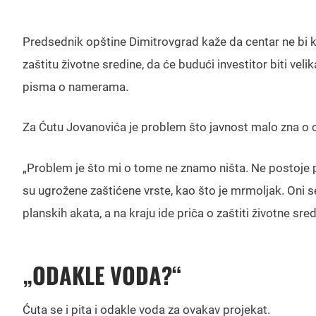
Predsednik opštine Dimitrovgrad kaže da centar ne bi kor
zaštitu životne sredine, da će budući investitor biti vel
pisma o namerama.
Za Ćutu Jovanovića je problem što javnost malo zna 
„Problem je što mi o tome ne znamo ništa. Ne postoje p
su ugrožene zaštićene vrste, kao što je mrmoljak. Oni 
planskih akata, a na kraju ide priča o zaštiti životne sr
„ODAKLE VODA?“
Ćuta se i pita i odakle voda za ovakav projekat.