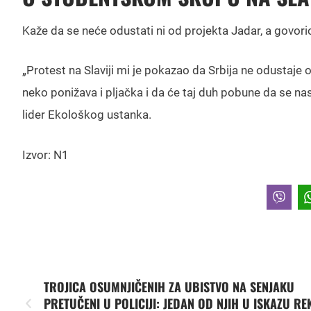
Kaže da se neće odustati ni od projekta Jadar, a govorio j
„Protest na Slaviji mi je pokazao da Srbija ne odustaje 
neko ponižava i pljačka i da će taj duh pobune da se nas
lider Ekološkog ustanka.
Izvor: N1
TROJICA OSUMNJIČENIH ZA UBISTVO NA SENJAKU
PRETUČENI U POLICIJI: JEDAN OD NJIH U ISKAZU R