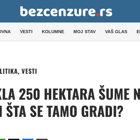
OVNA
VESTI
KOLUMNE
MOJ STAV
VAŠ GLAS
E
LITIKA
,
VESTI
KLA 250 HEKTARA ŠUME 
I ŠTA SE TAMO GRADI?