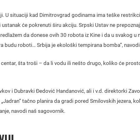
. U situaciji kad Dimitrovgrad godinama ima teške restrikci
ustanak će pokrenuti širu akciju. Srpski Ustav ne prepozna
redlažem da donese ovih 30 robota iz Kine i da u svakog u n
 budu roboti… Srbija je ekološki tempirana bomba”, navodi
 centar, šta troši – da li vodu ili nešto drugo, koliko će pros
ov i Dubravki Đedović Handanović, ali i v.d. direktorki Zav
 „Jadran“ tačno planira da gradi pored Smilovskih jezera, koli
anje, navodi naš sagovornik.
IJI