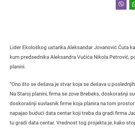
Lider Ekološkog ustanka Aleksandar Jovanović Ćuta kaže 
kum predsednika Aleksandra Vučića Nikola Petrović, po
planini.
“Ono što se dešava je stvar koja se dešava u poslednjih
Na Staroj planini, firma se zove Brebeks, doskorašnji s
doskorašnji suvlasnik firme koja planira na tom prostor
napajao budući data centar koji treba da gradi firma 
tu gradi data centar. Vrednost tog projekta je, kako stoj