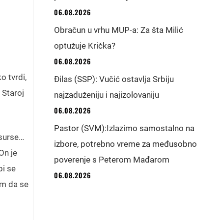
06.08.2026
Obračun u vrhu MUP-a: Za šta Milić
optužuje Krička?
06.08.2026
o tvrdi,
Đilas (SSP): Vučić ostavlja Srbiju
 Staroj
najzaduženiju i najizolovaniju
06.08.2026
Pastor (SVM):Izlazimo samostalno na
esurse…
izbore, potrebno vreme za međusobno
On je
poverenje s Peterom Mađarom
bi se
06.08.2026
om da se