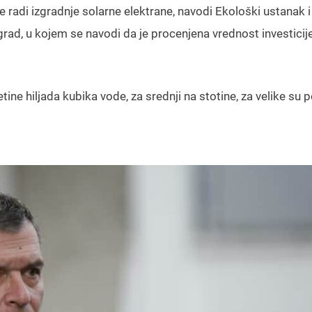
e radi izgradnje solarne elektrane, navodi Ekološki ustanak 
grad, u kojem se navodi da je procenjena vrednost investicij
ine hiljada kubika vode, za srednji na stotine, za velike su 