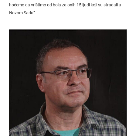
hoćemo da vrištimo od bola za onih 15 ljudi koji su stradali u
Novom Sadu“.