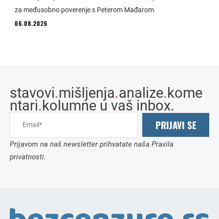
za međusobno poverenje s Peterom Mađarom
06.08.2026
stavovi
.
mišljenja
.
analize
.
kome
ntari
.
kolumne u vaš inbox.
PRIJAVI SE
Prijavom na naš newsletter prihvatate naša Pravila
privatnosti.