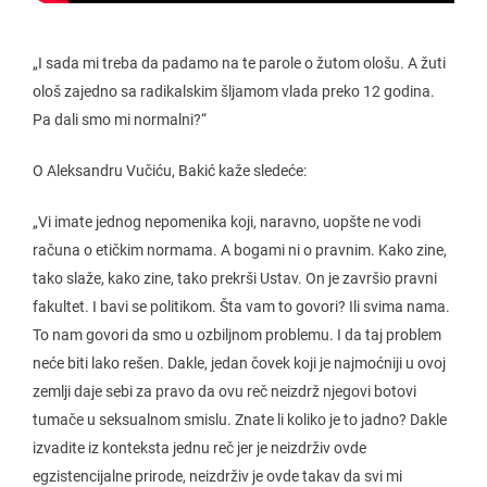
„I sada mi treba da padamo na te parole o žutom ološu. A žuti
ološ zajedno sa radikalskim šljamom vlada preko 12 godina.
Pa dali smo mi normalni?“
O Aleksandru Vučiću, Bakić kaže sledeće:
„Vi imate jednog nepomenika koji, naravno, uopšte ne vodi
računa o etičkim normama. A bogami ni o pravnim. Kako zine,
tako slaže, kako zine, tako prekrši Ustav. On je završio pravni
fakultet. I bavi se politikom. Šta vam to govori? Ili svima nama.
To nam govori da smo u ozbiljnom problemu. I da taj problem
neće biti lako rešen. Dakle, jedan čovek koji je najmoćniji u ovoj
zemlji daje sebi za pravo da ovu reč neizdrž njegovi botovi
tumače u seksualnom smislu. Znate li koliko je to jadno? Dakle
izvadite iz konteksta jednu reč jer je neizdrživ ovde
egzistencijalne prirode, neizdrživ je ovde takav da svi mi