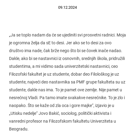
09.12.2024
„Ja se toplo nadam da će se ujediniti svi prosvetni radnici. Moja
je ogromna želja da sE to desi. Jer ako se to desi za ovo
društvo ima nade, čak brže nego što bi se čovek inače nadao.
Dakle, ako bi se nastavnici iz osnovnih, srednjih škola, pridružili
studentima, a mi vidimo sada univerzitetski nastavnici, ceo
Filozofski fakultet je uz studente, dobar deo Filološkog je uz
studente, najveći deo nastavnika sa PMF grupe fakulteta su uz
studente, dakle nas ima. To je pamet ove zemlje. Nije pamet u
nesrećnoj Vladi. Pa tamo imate svakakve nesrećnike. To je zlo i
naopako. Što se kaže od zla oca i gore majke“, izjavio je u
„Utisku nedelje“ Jovo Bakić, sociolog, politički aktivista i
vanredni profesor na Filozofskom fakultetu Univerziteta u
Beogradu.