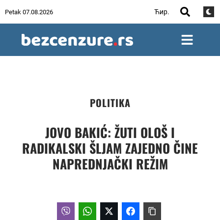
Ћир.
Petak 07.08.2026
POLITIKA
JOVO BAKIĆ: ŽUTI OLOŠ I
RADIKALSKI ŠLJAM ZAJEDNO ČINE
NAPREDNJAČKI REŽIM