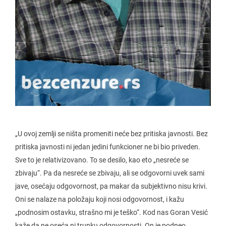
„U ovoj zemlji se ništa promeniti neće bez pritiska javnosti. Bez
pritiska javnosti ni jedan jedini funkcioner ne bi bio priveden.
Sve to je relativizovano. To se desilo, kao eto „nesreće se
zbivaju“. Pa da nesreće se zbivaju, ali se odgovorni uvek sami
jave, osećaju odgovornost, pa makar da subjektivno nisu krivi.
Oni se nalaze na položaju koji nosi odgovornost, i kažu
„podnosim ostavku, strašno mi je teško“. Kod nas Goran Vesić
kaže da ne oseća ni trunku odgovornosti. On je podneo