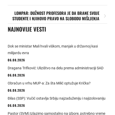
LOMPAR: DUŽNOST PROFESORA JE DA BRANE SVOJE
STUDENTE I NJIHOVO PRAVO NA SLOBODU MIŠLJENJA
NAJNOVIJE VESTI
Dok se ministar Mali hvali viškom, manjak u državnoj kasi
milijardu evra
06.08.2026
Dragana Trifković: Ulizištvo na delu prema administraciji SAD
06.08.2026
Obračun u vrhu MUP-a: Za šta Milić optužuje Krička?
06.08.2026
Đilas (SSP): Vučić ostavlja Srbiju najzaduženiju i najizolovaniju
06.08.2026
Pastor (SVM):Izlazimo samostalno na izbore, potrebno vreme