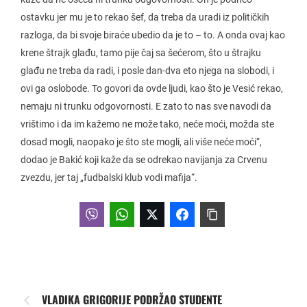
ostavku jer mu je to rekao šef, da treba da uradi iz političkih
razloga, da bi svoje biraće ubedio da je to – to. A onda ovaj kao
krene štrajk glađu, tamo pije čaj sa šećerom, što u štrajku
glađu ne treba da radi, i posle dan-dva eto njega na slobodi, i
ovi ga oslobode. To govori da ovde ljudi, kao što je Vesić rekao,
nemaju ni trunku odgovornosti. E zato to nas sve navodi da
vrištimo i da im kažemo ne može tako, neće moći, možda ste
dosad mogli, naopako je što ste mogli, ali više neće moći“,
dodao je Bakić koji kaže da se odrekao navijanja za Crvenu
zvezdu, jer taj „fudbalski klub vodi mafija“.
VLADIKA GRIGORIJE PODRŽAO STUDENTE