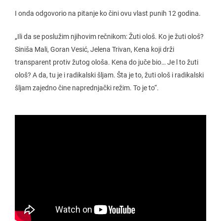
I onda odgovorio na pitanje ko čini ovu vlast punih 12 godina.
„Ili da se poslužim njihovim rečnikom: Žuti ološ. Ko je žuti ološ?
Siniša Mali, Goran Vesić, Jelena Trivan, Kena koji drži
transparent protiv žutog ološa. Kena do juče bio… Je l to žuti
ološ? A da, tu je i radikalski šljam. Šta je to, žuti ološ i radikalski
šljam zajedno čine naprednjački režim. To je to“.