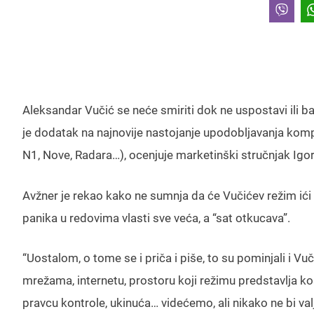
Aleksandar Vučić se neće smiriti dok ne uspostavi ili 
je dodatak na najnovije nastojanje upodobljavanja kompl
N1, Nove, Radara…), ocenjuje marketinški stručnjak Igor
Avžner je rekao kako ne sumnja da će Vučićev režim ići 
panika u redovima vlasti sve veća, a “sat otkucava”.
“Uostalom, o tome se i priča i piše, to su pominjali i V
mrežama, internetu, prostoru koji režimu predstavlja kost
pravcu kontrole, ukinuća… videćemo, ali nikako ne bi v