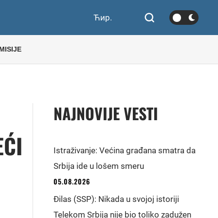
Ћир.
MISIJE
NAJNOVIJE VESTI
EĆI
Istraživanje: Većina građana smatra da
Srbija ide u lošem smeru
05.08.2026
Đilas (SSP): Nikada u svojoj istoriji
Telekom Srbija nije bio toliko zadužen