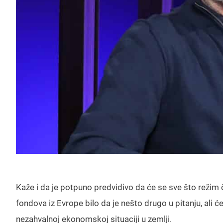
Kaže i da je potpuno predvidivo da će se sve što režim č
fondova iz Evrope bilo da je nešto drugo u pitanju, ali će
nezahvalnoj ekonomskoj situaciji u zemlji.