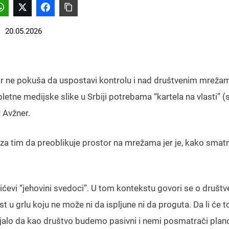
20.05.2026
bar ne pokuša da uspostavi kontrolu i nad društvenim mrežam
etne medijske slike u Srbiji potrebama “kartela na vlasti” (s
 Avžner.
za tim da preoblikuje prostor na mrežama jer je, kako smatr
učićevi “jehovini svedoci”. U tom kontekstu govori se o društ
 u grlu koju ne može ni da ispljune ni da proguta. Da li će to
aljalo da kao društvo budemo pasivni i nemi posmatrači plano