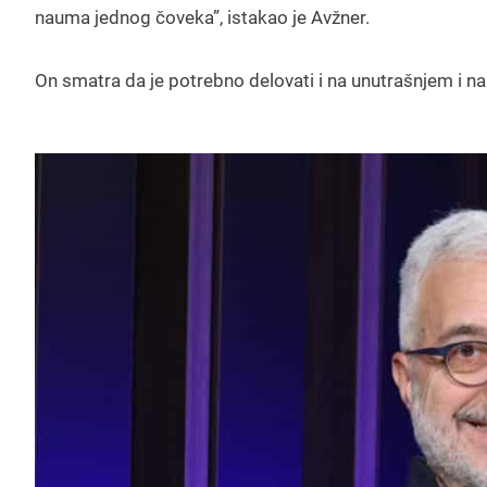
nauma jednog čoveka”, istakao je Avžner.
On smatra da je potrebno delovati i na unutrašnjem i na