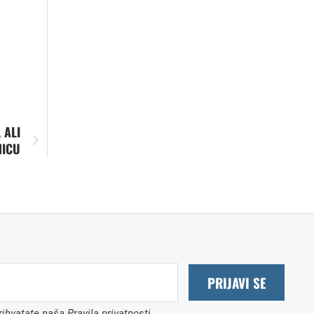
 ALI
NICU
PRIJAVI SE
ihvatate naša Pravila privatnosti.