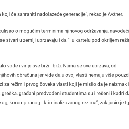
koji će sahraniti nadolazeće generacije”, rekao je Avžner.
ekulisao o mogućim terminima njihovog održavanja, navodeći
e stvari u zemlji ubrzavaju i da “i u kartelu pod okriljem rež
o vode i vir je sve brži i brži. Njima se sve ubrzava, od
 njihovih obračuna jer vide da u ovoj vlasti nemaju više pouz
 za režim i prvog čoveka vlasti koji je mislio da je naizmak 
 greška, građani predvođeni studentima su i rešeni i kadri d
, korumpiranog i kriminalizovanog režima”, zaključio je I