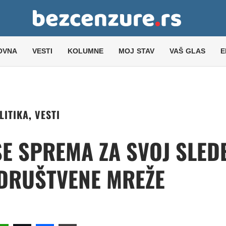
OVNA
VESTI
KOLUMNE
MOJ STAV
VAŠ GLAS
E
LITIKA
,
VESTI
SE SPREMA ZA SVOJ SLED
 DRUŠTVENE MREŽE