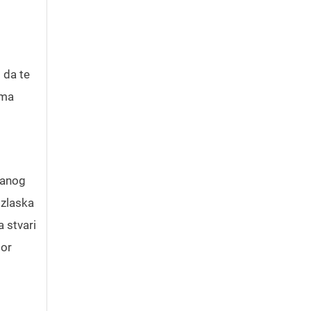
 da te
ima
danog
izlaska
a stvari
gor