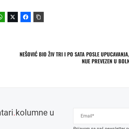
NEŠOVIĆ BIO ŽIV TRI I PO SATA POSLE UPUCAVANJA,
NIJE PREVEZEN U BOL
tari
.
kolumne u
Prijavom na naš newsletter pr