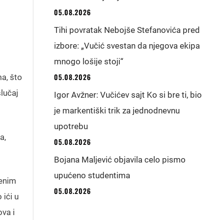
05.08.2026
Tihi povratak Nebojše Stefanovića pred
izbore: „Vučić svestan da njegova ekipa
mnogo lošije stoji“
05.08.2026
a, što
lučaj
Igor Avžner: Vučićev sajt Ko si bre ti, bio
je markentiški trik za jednodnevnu
upotrebu
a,
05.08.2026
Bojana Maljević objavila celo pismo
upućeno studentima
venim
05.08.2026
 ići u
va i