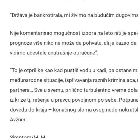
“Država je bankrotirala, mi živimo na budućim dugovima 
Nije komentarisao mogućnost izbora na leto niti je sp
prognoze više niko ne može da pohvata, ali je kazao da s
vidimo učestale unutrašnje obračune”.
“To je otprilike kao kad pustiš vodu u kadi, pa ostane mal
međunarodne situacije, isplivavanja raznih kriminalaca,
partnera… Sve u svemu, prilično turbulentno vreme dolazi
iz krize tj. rešenja u pravcu povoljnom po sebe. Potpuna
dovedu do kraja – konačnog sloma ovog nedemokratskog
Avžner.
Simptom/M. M.