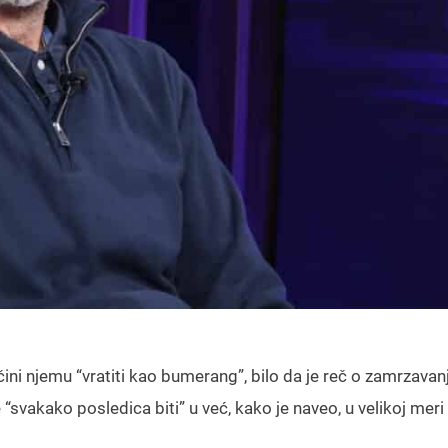
ini njemu “vratiti kao bumerang”, bilo da je reč o zamrzavan
 “svakako posledica biti” u već, kako je naveo, u velikoj meri