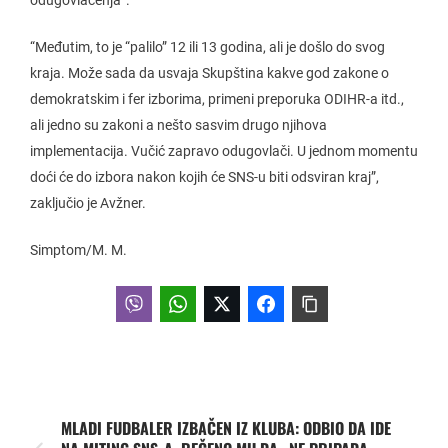
“Međutim, to je “palilo” 12 ili 13 godina, ali je došlo do svog
kraja. Može sada da usvaja Skupština kakve god zakone o
demokratskim i fer izborima, primeni preporuka ODIHR-a itd.,
ali jedno su zakoni a nešto sasvim drugo njihova
implementacija. Vučić zapravo odugovlači. U jednom momentu
doći će do izbora nakon kojih će SNS-u biti odsviran kraj”,
zaključio je Avžner.
Simptom/M. M.
MLADI FUDBALER IZBAČEN IZ KLUBA: ODBIO DA IDE