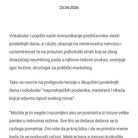
23.04.2026
Vokabular i uopšte način komunikacije predstavnika vlasti
poslednjih dana, a i duže, ukazuje na neverovatnu nervozu i
uznemirenost te na prisutan psihološki strah koji se zbog
dolazećeg neumitnog pada u njihove redove uvukao, ocenjuje
Igor Avžner, stručnjak za politički marketing.
Tako se osvrće na podignute tenzije u Skupštini poslednjih
dana i vokabular “naprednjačkih poslanika, ministara i vikača
koji je odavno ispod svakog nivoa”.
“Možda je to negde i razumljivo ako se posmatra iz vizure velike
panike u redovima režima. Sve što se dešava dešava se iz
razloga pometnje. Oni vide da je kraj blizu i da se primiče vreme
kada će se podnositi računi. Mala je bara a mnogo krokodila,