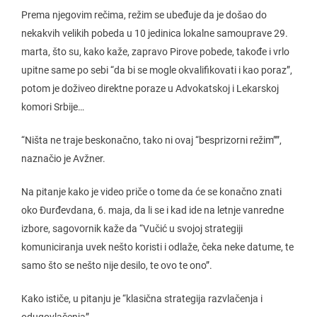
Prema njegovim rečima, režim se ubeđuje da je došao do
nekakvih velikih pobeda u 10 jedinica lokalne samouprave 29.
marta, što su, kako kaže, zapravo Pirove pobede, takođe i vrlo
upitne same po sebi “da bi se mogle okvalifikovati i kao poraz”,
potom je doživeo direktne poraze u Advokatskoj i Lekarskoj
komori Srbije…
“Ništa ne traje beskonačno, tako ni ovaj “besprizorni režim””,
naznačio je Avžner.
Na pitanje kako je video priče o tome da će se konačno znati
oko Đurđevdana, 6. maja, da li se i kad ide na letnje vanredne
izbore, sagovornik kaže da “Vučić u svojoj strategiji
komuniciranja uvek nešto koristi i odlaže, čeka neke datume, te
samo što se nešto nije desilo, te ovo te ono”.
Kako ističe, u pitanju je “klasična strategija razvlačenja i
odugovlačenja”.