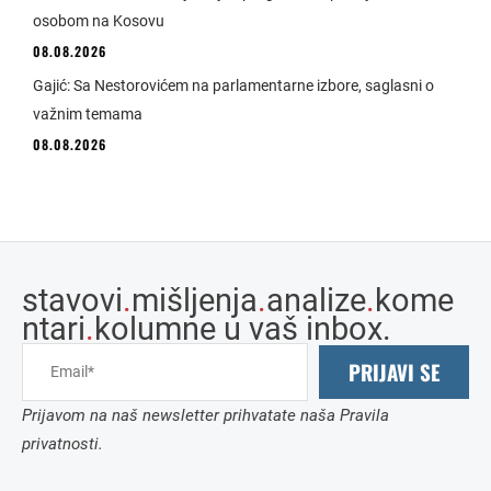
osobom na Kosovu
08.08.2026
Gajić: Sa Nestorovićem na parlamentarne izbore, saglasni o
važnim temama
08.08.2026
stavovi
.
mišljenja
.
analize
.
kome
ntari
.
kolumne u vaš inbox.
PRIJAVI SE
Prijavom na naš newsletter prihvatate naša Pravila
privatnosti.