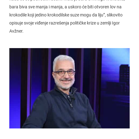
bara biva sve manja i manja, a uskoro će biti otvoren lov na
krokodile koji jedino krokodilske suze mogu da liju”, slikovito
opisuje svoje viđenje razrešenja političke krize u zemlji Igor
Avžner.