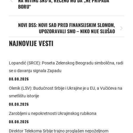
NA MITING SNS-A, REČENO MU DA „NE PRIPADA
BORU“
NOVI DSS: NOVI SAD PRED FINANSIJSKIM SLOMOM,
UPOZORAVALI SMO – NIKO NIJE SLUŠAO
NAJNOVIJE VESTI
Lopandić (SRCE): Poseta Zelenskog Beogradu simbolična, radi
se o davanju signala Zapadu
08.08.2026
Olenik (LSV): Budućnost Srbije i Ukrajine je u EU, a Vučićeva na
smetlištu istorije
08.08.2026
Zarobljeni u nepokretnosti Ukrajinskog rubikona
08.08.2026
Direktor Telekoma Srbije trajno proglašen nepoželjnom