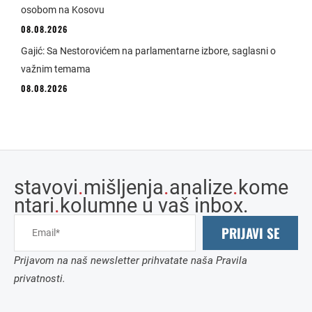
osobom na Kosovu
08.08.2026
Gajić: Sa Nestorovićem na parlamentarne izbore, saglasni o
važnim temama
08.08.2026
stavovi
.
mišljenja
.
analize
.
kome
ntari
.
kolumne u vaš inbox.
PRIJAVI SE
Prijavom na naš newsletter prihvatate naša Pravila
privatnosti.