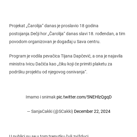
Projekat „Čarolija“ danas je proslavio 18 godina
postojanja.Dečji hor „Čarolija“ danas slavi 18. rođendan, a tim
povodom organizovan je događaj u Sava centru.
Program je vodila pevačica Tijana Dapčević, a ona je najavila
ministra Ivicu Dačića kao „čiku koji će primiti plaketu za
podršku projektu od njegovog osnivanja“.
Imamo i snimak
pic.twitter.com/5NEHlzQgqD
— SanjaCakki (@SCakki)
December 22, 2024
U publici su se u tom trenutku čuli zvižduci.