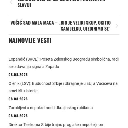
SLAVIJI
VUČIĆ SAD MALA MACA – „BIO JE VELIKI SKUP, OKITIO
SAM JELKU, UJEDINIMO SE“
NAJNOVIJE VESTI
Lopandić (SRCE): Poseta Zelenskog Beogradu simbolična, radi
se o davanju signala Zapadu
08.08.2026
Olenik (LSV): Budućnost Srbije i Ukrajine je u EU, a Vučićeva na
smetlištu istorije
08.08.2026
Zarobljeni u nepokretnosti Ukrajinskog rubikona
08.08.2026
Direktor Telekoma Srbije trajno proglašen nepoželjnom