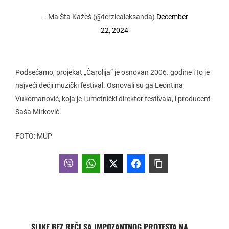
— Ma Šta Kažeš (@terzicaleksanda)
December
22, 2024
Podsećamo, projekat „Čarolija“ je osnovan 2006. godine i to je
najveći dečji muzički festival. Osnovali su ga Leontina
Vukomanović, koja je i umetnički direktor festivala, i producent
Saša Mirković.
FOTO: MUP
SLIKE BEZ REČI SA IMPOZANTNOG PROTESTA NA