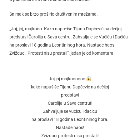
Snimak se brzo proširio društvenim mrežama.
„Joj, joj, majkooo. Kako napu*iše Tijanu Dapčević na dečjoj
predstavi Čarolija u Sava centru. Zahvaljuje se Vučiću i Dačiću
na proslavi 18 godina Leontininog hora. Nastade haos.
Zvižduci. Protesti nisu prestali“, jedan je od komentara.
Joj joj majkoooooo
kako napušiše Tijanu Dapčević na dečijoj
predstavi
Čarolija u Sava centru!!
Zahvaljuje se vucicu i dacicu
na proslavi 18 godina Leontininog hora.
Nastade haos!
Zvižduci protesti nisu prestali!