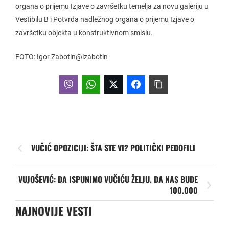
organa o prijemu Izjave o završetku temelja za novu galeriju u
Vestibilu B i Potvrda nadležnog organa o prijemu Izjave o
završetku objekta u konstruktivnom smislu.
FOTO: Igor Zabotin@izabotin
VUČIĆ OPOZICIJI: ŠTA STE VI? POLITIČKI PEDOFILI
VUJOŠEVIĆ: DA ISPUNIMO VUČIĆU ŽELJU, DA NAS BUDE
100.000
NAJNOVIJE VESTI