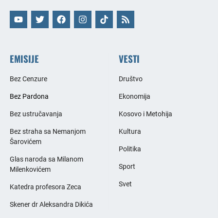
EMISIJE
VESTI
Bez Cenzure
Društvo
Bez Pardona
Ekonomija
Bez ustručavanja
Kosovo i Metohija
Bez straha sa Nemanjom
Kultura
Šarovićem
Politika
Glas naroda sa Milanom
Sport
Milenkovićem
Svet
Katedra profesora Zeca
Skener dr Aleksandra Dikića