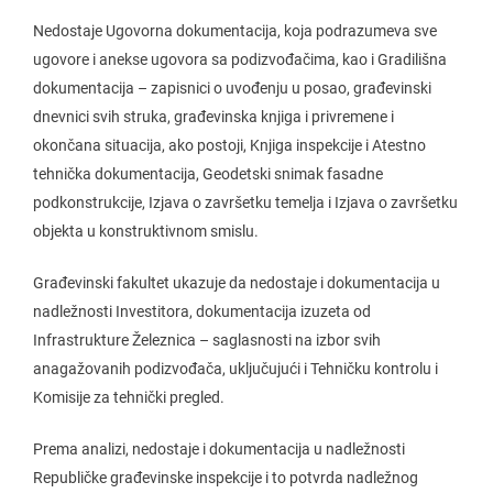
Nedostaje Ugovorna dokumentacija, koja podrazumeva sve
ugovore i anekse ugovora sa podizvođačima, kao i Gradilišna
dokumentacija – zapisnici o uvođenju u posao, građevinski
dnevnici svih struka, građevinska knjiga i privremene i
okončana situacija, ako postoji, Knjiga inspekcije i Atestno
tehnička dokumentacija, Geodetski snimak fasadne
podkonstrukcije, Izjava o završetku temelja i Izjava o završetku
objekta u konstruktivnom smislu.
Građevinski fakultet ukazuje da nedostaje i dokumentacija u
nadležnosti Investitora, dokumentacija izuzeta od
Infrastrukture Železnica – saglasnosti na izbor svih
anagažovanih podizvođača, uključujući i Tehničku kontrolu i
Komisije za tehnički pregled.
Prema analizi, nedostaje i dokumentacija u nadležnosti
Republičke građevinske inspekcije i to potvrda nadležnog