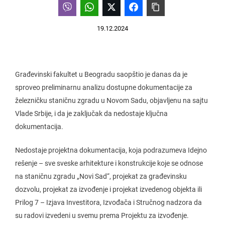
19.12.2024
Građevinski fakultet u Beogradu saopštio je danas da je
sproveo preliminarnu analizu dostupne dokumentacije za
železničku staničnu zgradu u Novom Sadu, objavljenu na sajtu
Vlade Srbije, i da je zaključak da nedostaje ključna
dokumentacija.
Nedostaje projektna dokumentacija, koja podrazumeva Idejno
rešenje – sve sveske arhitekture i konstrukcije koje se odnose
na staničnu zgradu „Novi Sad“, projekat za građevinsku
dozvolu, projekat za izvođenje i projekat izvedenog objekta ili
Prilog 7 – Izjava Investitora, Izvođača i Stručnog nadzora da
su radovi izvedeni u svemu prema Projektu za izvođenje.