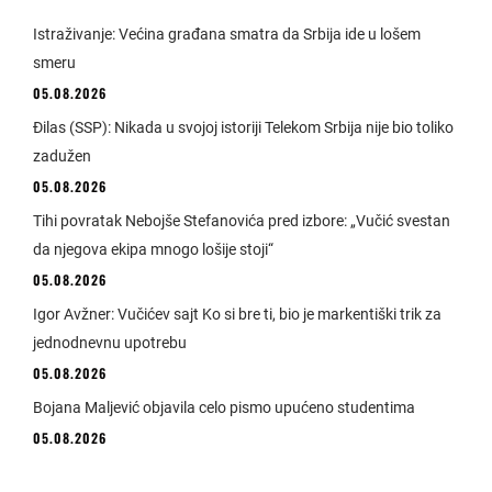
Istraživanje: Većina građana smatra da Srbija ide u lošem
smeru
05.08.2026
Đilas (SSP): Nikada u svojoj istoriji Telekom Srbija nije bio toliko
zadužen
05.08.2026
Tihi povratak Nebojše Stefanovića pred izbore: „Vučić svestan
da njegova ekipa mnogo lošije stoji“
05.08.2026
Igor Avžner: Vučićev sajt Ko si bre ti, bio je markentiški trik za
jednodnevnu upotrebu
05.08.2026
Bojana Maljević objavila celo pismo upućeno studentima
05.08.2026