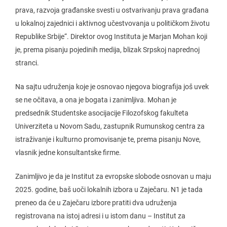
prava, razvoja građanske svesti u ostvarivanju prava građana
u lokalnoj zajednici i aktivnog učestvovanja u političkom životu
Republike Srbije“. Direktor ovog Instituta je Marjan Mohan koji
je, prema pisanju pojedinih medija, blizak Srpskoj naprednoj
stranci.
Na sajtu udruženja koje je osnovao njegova biografija još uvek
se ne očitava, a ona je bogata i zanimljiva. Mohan je
predsednik Studentske asocijacije Filozofskog fakulteta
Univerziteta u Novom Sadu, zastupnik Rumunskog centra za
istraživanje i kulturno promovisanje te, prema pisanju Nove,
vlasnik jedne konsultantske firme.
Zanimljivo je da je Institut za evropske slobode osnovan u maju
2025. godine, baš uoči lokalnih izbora u Zaječaru. N1 je tada
preneo da će u Zaječaru izbore pratiti dva udruženja
registrovana na istoj adresi i u istom danu – Institut za