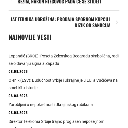
REŽIM, NAKON NJEGOVOG PADA ĆE SE STIDETI
JAT TEHNIKA UGROŽENA: PRODAJA SPORNOM KUPCU I
RIZIK OD SANKCIJA
NAJNOVIJE VESTI
Lopandić (SRCE): Poseta Zelenskog Beogradu simbolična, radi
se o davanju signala Zapadu
08.08.2026
Olenik (LSV): Budućnost Srbije i Ukrajine je u EU, a Vučićeva na
smetlištu istorije
08.08.2026
Zarobljeni u nepokretnosti Ukrajinskog rubikona
08.08.2026
Direktor Telekoma Srbije trajno proglašen nepoželjnom