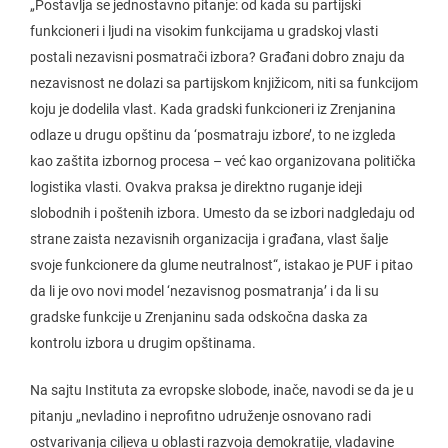
„Postavlja se jednostavno pitanje: od kada su partijski
funkcioneri i ljudi na visokim funkcijama u gradskoj vlasti
postali nezavisni posmatrači izbora? Građani dobro znaju da
nezavisnost ne dolazi sa partijskom knjižicom, niti sa funkcijom
koju je dodelila vlast. Kada gradski funkcioneri iz Zrenjanina
odlaze u drugu opštinu da ‘posmatraju izbore’, to ne izgleda
kao zaštita izbornog procesa – već kao organizovana politička
logistika vlasti. Ovakva praksa je direktno ruganje ideji
slobodnih i poštenih izbora. Umesto da se izbori nadgledaju od
strane zaista nezavisnih organizacija i građana, vlast šalje
svoje funkcionere da glume neutralnost“, istakao je PUF i pitao
da li je ovo novi model ‘nezavisnog posmatranja’ i da li su
gradske funkcije u Zrenjaninu sada odskočna daska za
kontrolu izbora u drugim opštinama.
Na sajtu Instituta za evropske slobode, inače, navodi se da je u
pitanju „nevladino i neprofitno udruženje osnovano radi
ostvarivanja ciljeva u oblasti razvoja demokratije, vladavine