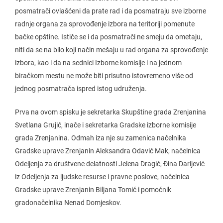
posmatrači ovlašćeni da prate rad i da posmatraju sve izborne
radnje organa za sprovođenje izbora na teritoriji pomenute
bačke opštine. Ističe se i da posmatrači ne smeju da ometaju,
niti da se na bilo koji način mešaju u rad organa za sprovođenje
izbora, kao i da na sednici Izborne komisije i na jednom
biračkom mestu ne može biti prisutno istovremeno više od
jednog posmatrača ispred istog udruženja.
Prva na ovom spisku je sekretarka Skupštine grada Zrenjanina
Svetlana Grujić, inače i sekretarka Gradske izborne komisije
grada Zrenjanina. Odmah iza nje su zamenica načelnika
Gradske uprave Zrenjanin Aleksandra Odavić Mak, načelnica
Odeljenja za društvene delatnosti Jelena Dragić, Đina Darijević
iz Odeljenja za ljudske resurse i pravne poslove, načelnica
Gradske uprave Zrenjanin Biljana Tomić i pomoćnik
gradonačelnika Nenad Domjeskov.