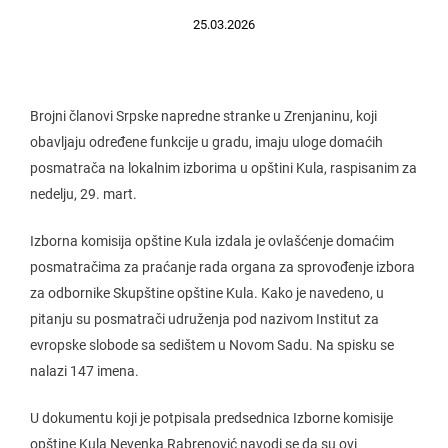
25.03.2026
Brojni članovi Srpske napredne stranke u Zrenjaninu, koji
obavljaju određene funkcije u gradu, imaju uloge domaćih
posmatrača na lokalnim izborima u opštini Kula, raspisanim za
nedelju, 29. mart.
Izborna komisija opštine Kula izdala je ovlašćenje domaćim
posmatračima za praćanje rada organa za sprovođenje izbora
za odbornike Skupštine opštine Kula. Kako je navedeno, u
pitanju su posmatrači udruženja pod nazivom Institut za
evropske slobode sa sedištem u Novom Sadu. Na spisku se
nalazi 147 imena.
U dokumentu koji je potpisala predsednica Izborne komisije
opštine Kula Nevenka Rabrenović navodi se da su ovi