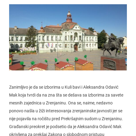
Zanimljivo je da se izborima u Kuli bavi i Aleksandra Odavić
Mak koja tvrdi da na zna šta se dešava sa izborima za savete
mesnih zajednica u Zrenjaninu. Ona se, naime, nedavno
ponovo našla u žiži interesovanja zrenjaninske javnosti jer se
nije pojavila na ročištu pred Prekršajnim sudom u Zrenjaninu.
Građanski preokret je podsetio da je Aleksandra Odavić Mak
okrivljena za prekšaj Zakona o slobodnom pristupu