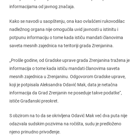
informacijama od javnog značaja.
Kako se navodi u saopštenju, ona kao ovlašćeni rukovodilac
nadležnog organa nije omogućila uvid javnosti u istinitu i
potpunu informaciju o tome kada ističu mandati članovima
saveta mesnih zajednica na teritoriji grada Zrenjanina.
„Prošle godine, od Gradske uprave grada Zrenjanina tražena je
informacija o tome kada ističu mandati članovima saveta
mesnih zajednica u Zrenjaninu. Odgovorom Gradske uprave,
koji je potpisala Aleksandra Odavić Mak, data je netačna
informacija da Grad Zrenjanin ne poseduje takve podatke“,
ističe Građanski preokret.
S obzirom na to da se okrivljena Odavić Mak već dva puta nije
odazvala sudskim pozivima na ročišta, sudu je predloženo
njeno prinudno privođenje.