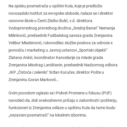
Na spisku posmatrača u opštini Kula, koje je predložio
novosadski Institut za evropske slobode, nalaze se i direktor
osnovne škole u Čenti Zlatko Bulić, v.d. direktora
Vodoprivrednog privrednog društva „Srednji Banat“ Nemanja
Milinković, predsednik Fudbalskog saveza grada Zrenjanina
Velibor Mladenović, rukovodilac službe poslova za odnose s
javnošću i marketing u Javnoj ustanovi „Sportski objekti“
Zlatana Ankić, koordinator Kancelarije za mlade grada
Zrenjanina Miodrag Laništanin, predsednik Nadzornog odbora
JKP „Čistoća i zelenilo“ Srđan Kuručev, direktor Pošte u
Zrenjaninu Goran Marković…
Ovim povodom oglasio se i Pokret Promene u fokusu (PUF)
navodeći da, dok svakodnevno pričaju o zakonitosti i poštenju,
funkcioneri iz Zrenjanina odlaze u opštinu Kula da tamo budu
„nezavisni posmatrači“ na lokalnim izborima.