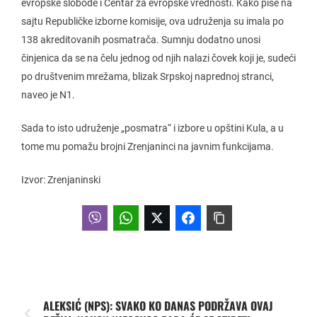
evropske slobode i Centar za evropske vrednosti. Kako piše na
sajtu Republičke izborne komisije, ova udruženja su imala po
138 akreditovanih posmatrača. Sumnju dodatno unosi
činjenica da se na čelu jednog od njih nalazi čovek koji je, sudeći
po društvenim mrežama, blizak Srpskoj naprednoj stranci,
naveo je N1.
Sada to isto udruženje „posmatra“ i izbore u opštini Kula, a u
tome mu pomažu brojni Zrenjaninci na javnim funkcijama.
Izvor: Zrenjaninski
ALEKSIĆ (NPS): SVAKO KO DANAS PODRŽAVA OVAJ