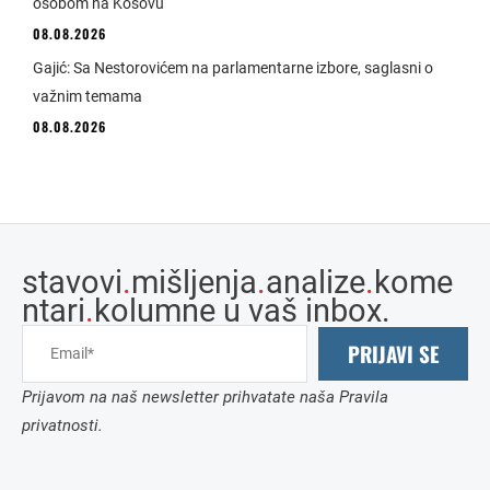
osobom na Kosovu
08.08.2026
Gajić: Sa Nestorovićem na parlamentarne izbore, saglasni o
važnim temama
08.08.2026
stavovi
.
mišljenja
.
analize
.
kome
ntari
.
kolumne u vaš inbox.
PRIJAVI SE
Prijavom na naš newsletter prihvatate naša Pravila
privatnosti.