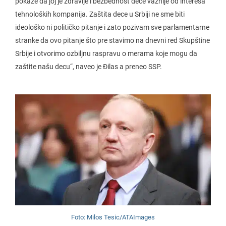
pokaže da joj je zdravlje i bezbednost dece važnije od interesa
tehnoloških kompanija. Zaštita dece u Srbiji ne sme biti
ideološko ni političko pitanje i zato pozivam sve parlamentarne
stranke da ovo pitanje što pre stavimo na dnevni red Skupštine
Srbije i otvorimo ozbiljnu raspravu o merama koje mogu da
zaštite našu decu“, naveo je Đilas a preneo SSP.
Foto: Milos Tesic/ATAImages