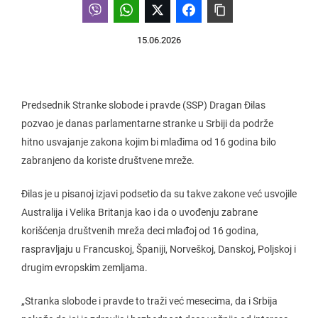
15.06.2026
Predsednik Stranke slobode i pravde (SSP) Dragan Đilas
pozvao je danas parlamentarne stranke u Srbiji da podrže
hitno usvajanje zakona kojim bi mlađima od 16 godina bilo
zabranjeno da koriste društvene mreže.
Đilas je u pisanoj izjavi podsetio da su takve zakone već usvojile
Australija i Velika Britanja kao i da o uvođenju zabrane
korišćenja društvenih mreža deci mlađoj od 16 godina,
raspravljaju u Francuskoj, Španiji, Norveškoj, Danskoj, Poljskoj i
drugim evropskim zemljama.
„Stranka slobode i pravde to traži već mesecima, da i Srbija