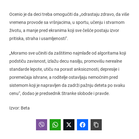
Ocenio je da deci treba omogućiti da „odrastaju zdravo, da više
vremena provode sa vršnjacima, u sportu, učenju i stvarnom
životu, a manje pred ekranima koji sve češće postaju izvor
pritiska, straha i usamljenosti“.
„Moramo sve učiniti da zaštitimo najmlađe od algoritama koji
podstiču zavisnost, izlažu decu nasilju, promovišu nerealne
standarde lepote, utiču na porast anksioznosti, depresije i
poremećaja ishrane, a roditelje ostavljaju nemoćnim pred
sistemom koji je napravljen da zadrži pažnju deteta po svaku
cenu“, dodao je predsednik Stranke slobode i pravde.
Izvor: Beta