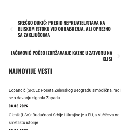
SREĆKO ĐUKIĆ: PREKID NEPRIJATELJSTAVA NA
BLISKOM ISTOKU VID OHRABRENJA, ALI OPREZNO
SA ZAKLJUČCIMA
JAĆIMOVIĆ POČEO IZDRŽAVANJE KAZNE U ZATVORU NA
KLISI
NAJNOVIJE VESTI
Lopandić (SRCE): Poseta Zelenskog Beogradu simbolična, radi
se o davanju signala Zapadu
08.08.2026
Olenik (LSV): Budućnost Srbije i Ukrajine je u EU, a Vučićeva na
smetlištu istorije