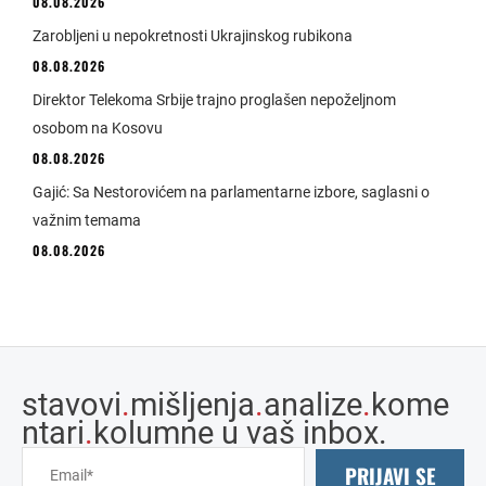
08.08.2026
Zarobljeni u nepokretnosti Ukrajinskog rubikona
08.08.2026
Direktor Telekoma Srbije trajno proglašen nepoželjnom
osobom na Kosovu
08.08.2026
Gajić: Sa Nestorovićem na parlamentarne izbore, saglasni o
važnim temama
08.08.2026
stavovi
.
mišljenja
.
analize
.
kome
ntari
.
kolumne u vaš inbox.
PRIJAVI SE