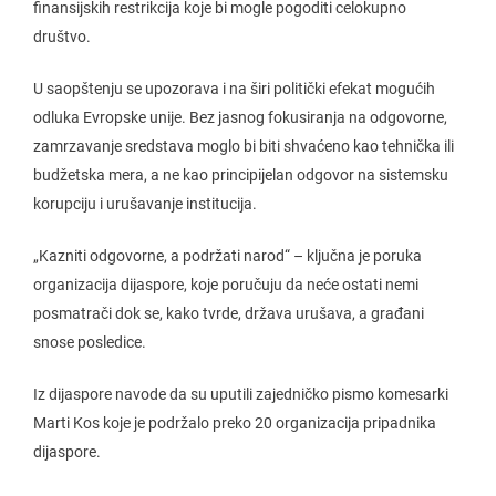
finansijskih restrikcija koje bi mogle pogoditi celokupno
društvo.
U saopštenju se upozorava i na širi politički efekat mogućih
odluka Evropske unije. Bez jasnog fokusiranja na odgovorne,
zamrzavanje sredstava moglo bi biti shvaćeno kao tehnička ili
budžetska mera, a ne kao principijelan odgovor na sistemsku
korupciju i urušavanje institucija.
„Kazniti odgovorne, a podržati narod“ – ključna je poruka
organizacija dijaspore, koje poručuju da neće ostati nemi
posmatrači dok se, kako tvrde, država urušava, a građani
snose posledice.
Iz dijaspore navode da su uputili zajedničko pismo komesarki
Marti Kos koje je podržalo preko 20 organizacija pripadnika
dijaspore.