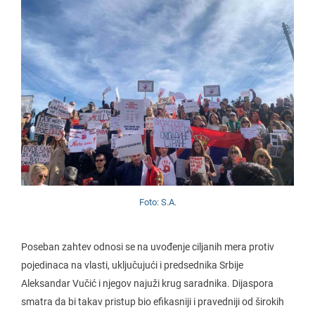
Foto: S.A.
Poseban zahtev odnosi se na uvođenje ciljanih mera protiv
pojedinaca na vlasti, uključujući i predsednika Srbije
Aleksandar Vučić i njegov najuži krug saradnika. Dijaspora
smatra da bi takav pristup bio efikasniji i pravedniji od širokih