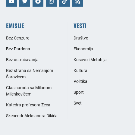
EMISIJE
VESTI
Bez Cenzure
Društvo
Bez Pardona
Ekonomija
Bez ustručavanja
Kosovo i Metohija
Bez straha sa Nemanjom
Kultura
Šarovićem
Politika
Glas naroda sa Milanom
Sport
Milenkovićem
Svet
Katedra profesora Zeca
Skener dr Aleksandra Dikića