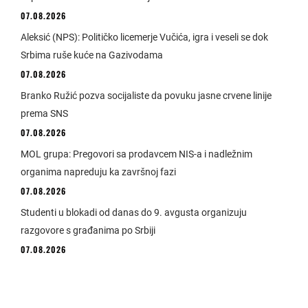
07.08.2026
Aleksić (NPS): Političko licemerje Vučića, igra i veseli se dok
Srbima ruše kuće na Gazivodama
07.08.2026
Branko Ružić pozva socijaliste da povuku jasne crvene linije
prema SNS
07.08.2026
MOL grupa: Pregovori sa prodavcem NIS-a i nadležnim
organima napreduju ka završnoj fazi
07.08.2026
Studenti u blokadi od danas do 9. avgusta organizuju
razgovore s građanima po Srbiji
07.08.2026