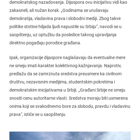
demokratskog nazadovanja. Dijaspora ovu inicijativu vidi kao
zakasneli, ali nužan korak. „Godinama se urušavaju
demokratija, vladavina prava i slobodni mediji. Zbog takve
politike stotine hiljada ljudi napustile su Srbiju“, navodi se u
saopštenju, uz optužbu da posledice takvog upravljanja
direktno pogađaju porodice građana.
Ipak, organizacije dijaspore naglašavaju da eventualne mere
ne smeju imati karakter kolektivnog kažnjavanja. Naprotiv,
predlažu da se zamrznuta sredstva preusmere ka civilnom
društvu, nezavisnim medijima, studentskim pokretima i
demokratskim inicijativama u Srbiji. „Građani Srbije ne smeju
snositi cenu autoritarne vlasti. Sredstva moraju biti usmerena
onima koji se svakodnevno bore za slobodu, pravdu i vladavinu
prava“, ističe se u saopštenju.