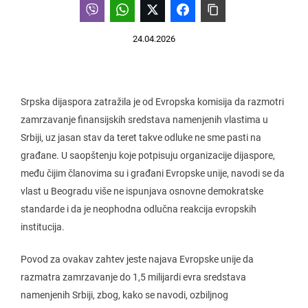
24.04.2026
Srpska dijaspora zatražila je od Evropska komisija da razmotri
zamrzavanje finansijskih sredstava namenjenih vlastima u
Srbiji, uz jasan stav da teret takve odluke ne sme pasti na
građane. U saopštenju koje potpisuju organizacije dijaspore,
među čijim članovima su i građani Evropske unije, navodi se da
vlast u Beogradu više ne ispunjava osnovne demokratske
standarde i da je neophodna odlučna reakcija evropskih
institucija.
Povod za ovakav zahtev jeste najava Evropske unije da
razmatra zamrzavanje do 1,5 milijardi evra sredstava
namenjenih Srbiji, zbog, kako se navodi, ozbiljnog