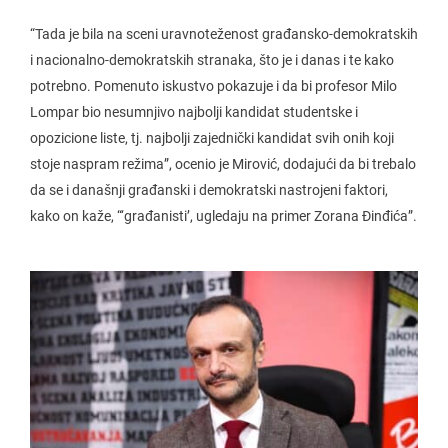
“Tada je bila na sceni uravnoteženost građansko-demokratskih
i nacionalno-demokratskih stranaka, što je i danas i te kako
potrebno. Pomenuto iskustvo pokazuje i da bi profesor Milo
Lompar bio nesumnjivo najbolji kandidat studentske i
opozicione liste, tj. najbolji zajednički kandidat svih onih koji
stoje naspram režima”, ocenio je Mirović, dodajući da bi trebalo
da se i današnji građanski i demokratski nastrojeni faktori,
kako on kaže, “‘građanisti’, ugledaju na primer Zorana Đinđića”.