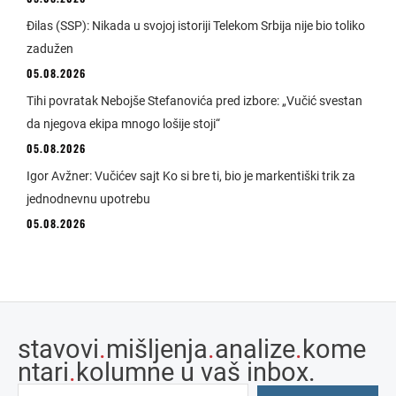
Đilas (SSP): Nikada u svojoj istoriji Telekom Srbija nije bio toliko
zadužen
05.08.2026
Tihi povratak Nebojše Stefanovića pred izbore: „Vučić svestan
da njegova ekipa mnogo lošije stoji“
05.08.2026
Igor Avžner: Vučićev sajt Ko si bre ti, bio je markentiški trik za
jednodnevnu upotrebu
05.08.2026
stavovi
.
mišljenja
.
analize
.
kome
ntari
.
kolumne u vaš inbox.