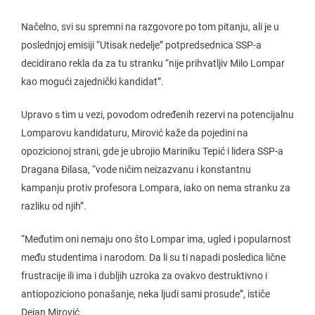
Načelno, svi su spremni na razgovore po tom pitanju, ali je u
poslednjoj emisiji “Utisak nedelje” potpredsednica SSP-a
decidirano rekla da za tu stranku “nije prihvatljiv Milo Lompar
kao mogući zajednički kandidat”.
Upravo s tim u vezi, povodom određenih rezervi na potencijalnu
Lomparovu kandidaturu, Mirović kaže da pojedini na
opozicionoj strani, gde je ubrojio Mariniku Tepić i lidera SSP-a
Dragana Đilasa, “vode ničim neizazvanu i konstantnu
kampanju protiv profesora Lompara, iako on nema stranku za
razliku od njih”.
“Međutim oni nemaju ono što Lompar ima, ugled i popularnost
među studentima i narodom. Da li su ti napadi posledica lične
frustracije ili ima i dubljih uzroka za ovakvo destruktivno i
antiopoziciono ponašanje, neka ljudi sami prosude”, ističe
Dejan Mirović.