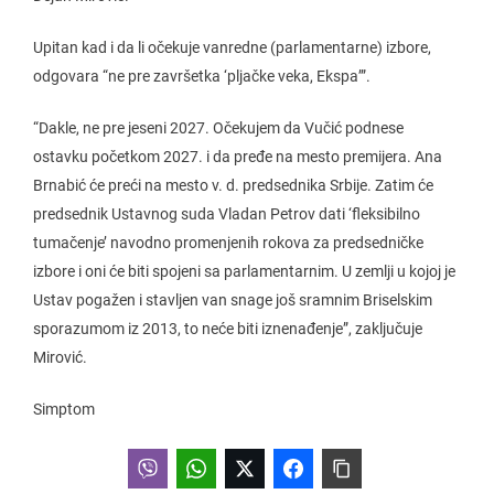
Upitan kad i da li očekuje vanredne (parlamentarne) izbore,
odgovara “ne pre završetka ‘pljačke veka, Ekspa’”.
“Dakle, ne pre jeseni 2027. Očekujem da Vučić podnese
ostavku početkom 2027. i da pređe na mesto premijera. Ana
Brnabić će preći na mesto v. d. predsednika Srbije. Zatim će
predsednik Ustavnog suda Vladan Petrov dati ‘fleksibilno
tumačenje’ navodno promenjenih rokova za predsedničke
izbore i oni će biti spojeni sa parlamentarnim. U zemlji u kojoj je
Ustav pogažen i stavljen van snage još sramnim Briselskim
sporazumom iz 2013, to neće biti iznenađenje”, zaključuje
Mirović.
Simptom