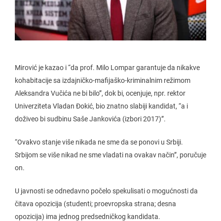
Mirović je kazao i “da prof. Milo Lompar garantuje da nikakve
kohabitacije sa izdajničko-mafijaško-kriminalnim režimom
Aleksandra Vučića ne bi bilo”, dok bi, ocenjuje, npr. rektor
Univerziteta Vladan Đokić, bio znatno slabiji kandidat, “a i
doživeo bi sudbinu Saše Jankovića (izbori 2017)”.
“Ovakvo stanje više nikada ne sme da se ponovi u Srbiji.
Srbijom se više nikad ne sme vladati na ovakav način”, poručuje
on.
U javnosti se odnedavno počelo spekulisati o mogućnosti da
čitava opozicija (studenti; proevropska strana; desna
opozicija) ima jednog predsedničkog kandidata.