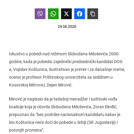
24.06.2026
Iskustvo u pobedi nad režimom Slobodana Miloševića 2000.
godine, kada je pobedio zajednički predsednički kandidat DOS-
a, Vojislav Koštunica, ilustrativan je primer i za današnje vreme,
ocenio je profesor Prištinskog univerziteta sa sedištem u
Kosovskoj Mitrovici, Dejan Mirović.
Mirović je naglasio da je tadašnji menadžer i suštinski vođa
koalicije koja je oborila Slobodana Miloševića, Zoran Đinđić,
prepoznao da “bez podrške nacionalnom kandidatu kakav je
bio Koštunica neće doći do pobede u Srbiji (SR Jugoslaviji) i
potonjih promena”.