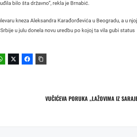
uđila bilo šta državno“, rekla je Brnabić.
Bulevaru kneza Aleksandra Karađorđevića u Beogradu, a u njoj
 Srbije u julu donela novu uredbu po kojoj ta vila gubi status
VUČIĆEVA PORUKA „LAŽOVIMA IZ SARAJ