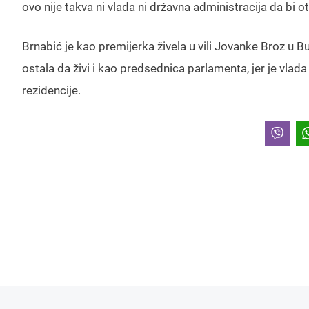
ovo nije takva ni vlada ni državna administracija da bi ot
Brnabić je kao premijerka živela u vili Jovanke Broz u 
ostala da živi i kao predsednica parlamenta, jer je vlada
rezidencije.