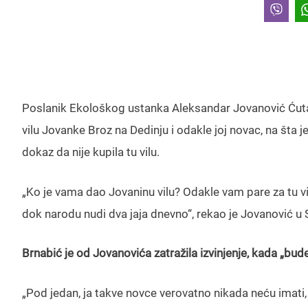
Poslanik Ekološkog ustanka Aleksandar Jovanović Ćuta p
vilu Jovanke Broz na Dedinju i odakle joj novac, na šta j
dokaz da nije kupila tu vilu.
„Ko je vama dao Jovaninu vilu? Odakle vam pare za tu vi
dok narodu nudi dva jaja dnevno“, rekao je Jovanović u S
Brnabić je od Jovanovića zatražila izvinjenje, kada „bude 
„Pod jedan, ja takve novce verovatno nikada neću imati, 