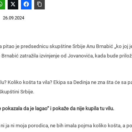
26.09.2024
itao je predsednicu skupštine Srbije Anu Brnabić „ko joj j
e Brnabić zatražila izvinjenje od Jovanovića, kada bude prilož
lu? Koliko košta ta vila? Ekipa sa Dedinja ne zna šta će sa 
kupštini Srbije.
pokazala da je lagao“ i pokaže da nije kupila tu vilu.
ni ja ni moja porodica, ne bih imala pojma koliko košta, a p