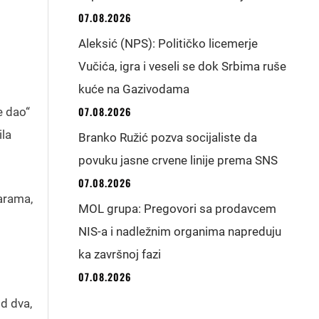
07.08.2026
Aleksić (NPS): Političko licemerje
Vučića, igra i veseli se dok Srbima ruše
kuće na Gazivodama
07.08.2026
e dao“
ila
Branko Ružić pozva socijaliste da
povuku jasne crvene linije prema SNS
07.08.2026
parama,
MOL grupa: Pregovori sa prodavcem
NIS-a i nadležnim organima napreduju
ka završnoj fazi
07.08.2026
od dva,