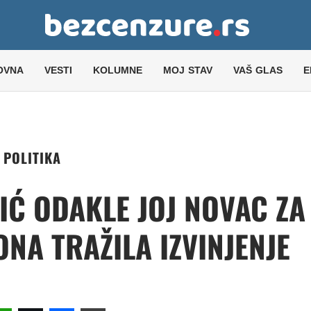
OVNA
VESTI
KOLUMNE
MOJ STAV
VAŠ GLAS
E
POLITIKA
IĆ ODAKLE JOJ NOVAC ZA
ONA TRAŽILA IZVINJENJE