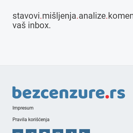
stavovi
.
mišljenja
.
analize
.
komen
vaš inbox.
Impresum
Pravila korišćenja