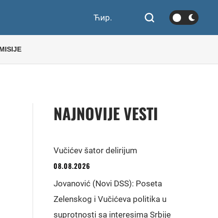
Ћир.
MISIJE
NAJNOVIJE VESTI
Vučićev šator delirijum
08.08.2026
Jovanović (Novi DSS): Poseta
Zelenskog i Vučićeva politika u
suprotnosti sa interesima Srbije