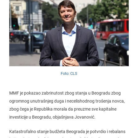
Foto: CLS
MMF je pokazao zabrinutost zbog stanja u Beogradu zbog
ogromnog unutrašnjeg duga i necelishodnog trošenja novca,
zbog čega je Republika morala da preuzme sve kapitalne
investicije u Beogradu, objašnjava Jovanović.
Katastrofalno stanje budžeta Beograda je potvrdio i rebalans