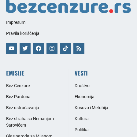
Impresum
Pravila korišćenja
EMISIJE
VESTI
Bez Cenzure
Društvo
Bez Pardona
Ekonomija
Bez ustručavanja
Kosovo i Metohija
Bez straha sa Nemanjom
Kultura
Šarovićem
Politika
Glas naroda sa Milanom