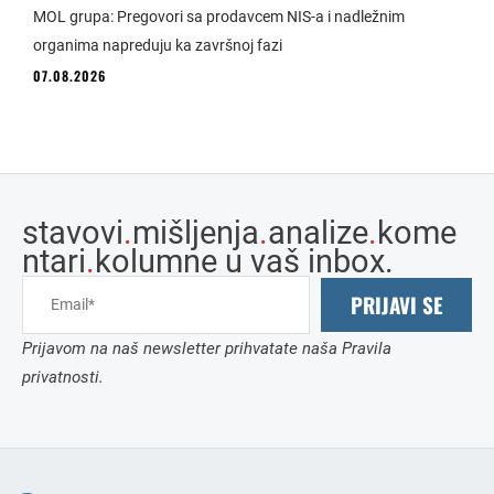
MOL grupa: Pregovori sa prodavcem NIS-a i nadležnim
organima napreduju ka završnoj fazi
07.08.2026
stavovi
.
mišljenja
.
analize
.
kome
ntari
.
kolumne u vaš inbox.
PRIJAVI SE
Prijavom na naš newsletter prihvatate naša Pravila
privatnosti.