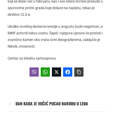
koji se desio već u februaru, kao i sve češće izvršne presude u
sporovima protiv grada koje dolaze na naplatu, rekao je
direktor CLS-a.
Ukoliko izveštaj eksterne revizije u avgustu bude negativan, a
MMF potvrdi takvu ocenu, Šapić i njegova uprava će postati i
zvanično kamen oko vrata svim Beograđanima, zaključio je
Nikola Jovanović.
Centar za lokalnu samoupravu
DAN KADA JE VUČIĆ PUCAO NARODU U LEĐA