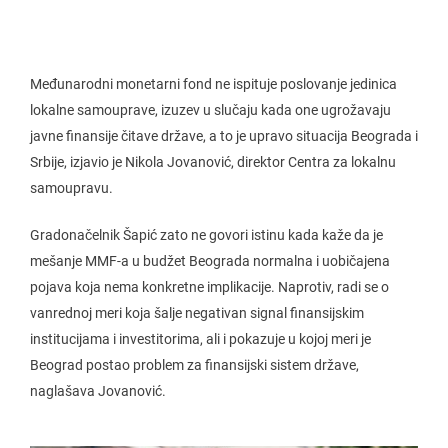
Međunarodni monetarni fond ne ispituje poslovanje jedinica
lokalne samouprave, izuzev u slučaju kada one ugrožavaju
javne finansije čitave države, a to je upravo situacija Beograda i
Srbije, izjavio je Nikola Jovanović, direktor Centra za lokalnu
samoupravu.
Gradonačelnik Šapić zato ne govori istinu kada kaže da je
mešanje MMF-a u budžet Beograda normalna i uobičajena
pojava koja nema konkretne implikacije. Naprotiv, radi se o
vanrednoj meri koja šalje negativan signal finansijskim
institucijama i investitorima, ali i pokazuje u kojoj meri je
Beograd postao problem za finansijski sistem države,
naglašava Jovanović.