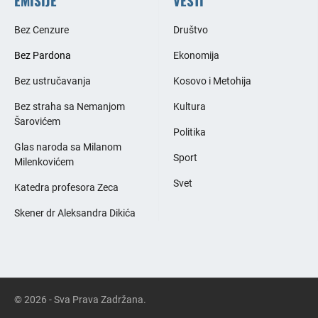
Bez Cenzure
Društvo
Bez Pardona
Ekonomija
Bez ustručavanja
Kosovo i Metohija
Bez straha sa Nemanjom
Kultura
Šarovićem
Politika
Glas naroda sa Milanom
Sport
Milenkovićem
Svet
Katedra profesora Zeca
Skener dr Aleksandra Dikića
© 2026 - Sva Prava Zadržana.