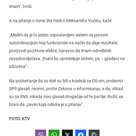
imam“, tvrdi.
A na pitanje o tome šta misli o Aleksandru Vučiću, kaže:
„Mislim da je to jedan uspostavljeni sistem sa jasnom
subordinacijom koji funkcioniše na način da daje rezultate,
proizvodi pozitivne efekte, naravno da imam određenih
nezadovoljstava. Znate ko opredeljuje sistem, pa – građani na
izborima“.
Na podsećanje da su dok su bili u koaliciji sa DS-om, poslanici
SPS glasali, recimo, protiv Zakona o informisanju, a da, otkad
su sa SNS, nikada nisu glasali drugačije od te partije, Ružić se
brani da „zavisi koja odluka je u pitanju“.
FOTO: KTV