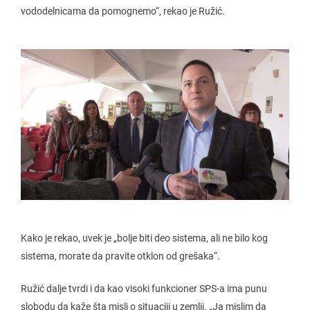
vododelnicama da pomognemo“, rekao je Ružić.
Kako je rekao, uvek je „bolje biti deo sistema, ali ne bilo kog
sistema, morate da pravite otklon od grešaka“.
Ružić dalje tvrdi i da kao visoki funkcioner SPS-a ima punu
slobodu da kaže šta misli o situaciji u zemlji. „Ja mislim da