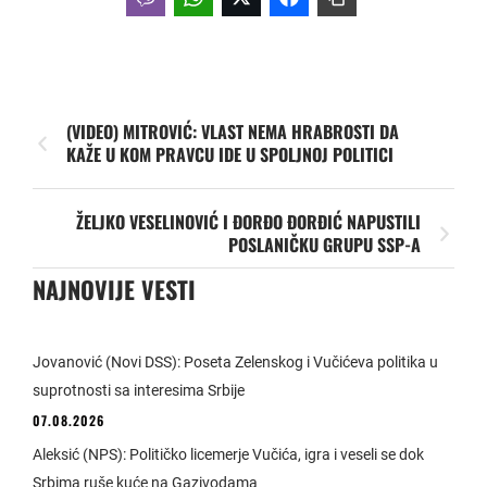
(VIDEO) MITROVIĆ: VLAST NEMA HRABROSTI DA
KAŽE U KOM PRAVCU IDE U SPOLJNOJ POLITICI
ŽELJKO VESELINOVIĆ I ĐORĐO ĐORĐIĆ NAPUSTILI
POSLANIČKU GRUPU SSP-A
NAJNOVIJE VESTI
Jovanović (Novi DSS): Poseta Zelenskog i Vučićeva politika u
suprotnosti sa interesima Srbije
07.08.2026
Aleksić (NPS): Političko licemerje Vučića, igra i veseli se dok
Srbima ruše kuće na Gazivodama