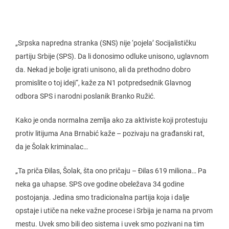
„Srpska napredna stranka (SNS) nije ‘pojela’ Socijalističku
partiju Srbije (SPS). Da li donosimo odluke unisono, uglavnom
da. Nekad je bolje igrati unisono, ali da prethodno dobro
promislite o toj ideji“, kaže za N1 potpredsednik Glavnog
odbora SPS i narodni poslanik Branko Ružić.
Kako je onda normalna zemlja ako za aktiviste koji protestuju
protiv litijuma Ana Brnabić kaže – pozivaju na građanski rat,
da je Šolak kriminalac…
„Ta priča Đilas, Šolak, šta ono pričaju – Đilas 619 miliona… Pa
neka ga uhapse. SPS ove godine obeležava 34 godine
postojanja. Jedina smo tradicionalna partija koja i dalje
opstaje i utiče na neke važne procese i Srbija je nama na prvom
mestu. Uvek smo bili deo sistema i uvek smo pozivani na tim