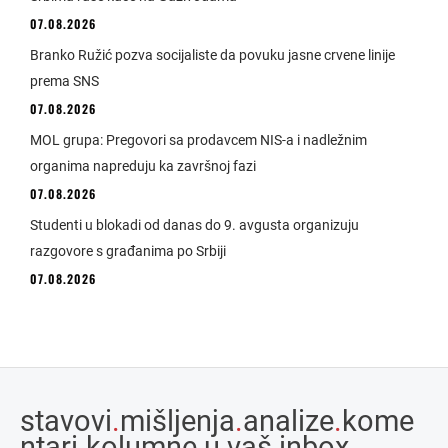
07.08.2026
Branko Ružić pozva socijaliste da povuku jasne crvene linije
prema SNS
07.08.2026
MOL grupa: Pregovori sa prodavcem NIS-a i nadležnim
organima napreduju ka završnoj fazi
07.08.2026
Studenti u blokadi od danas do 9. avgusta organizuju
razgovore s građanima po Srbiji
07.08.2026
stavovi
.
mišljenja
.
analize
.
kome
ntari
.
kolumne u vaš inbox.