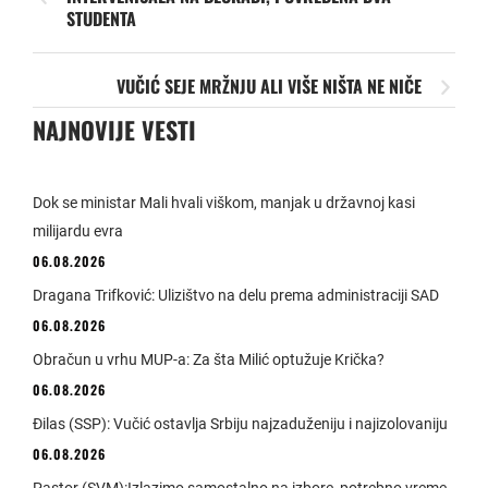
STUDENTA
VUČIĆ SEJE MRŽNJU ALI VIŠE NIŠTA NE NIČE
NAJNOVIJE VESTI
Dok se ministar Mali hvali viškom, manjak u državnoj kasi
milijardu evra
06.08.2026
Dragana Trifković: Ulizištvo na delu prema administraciji SAD
06.08.2026
Obračun u vrhu MUP-a: Za šta Milić optužuje Krička?
06.08.2026
Đilas (SSP): Vučić ostavlja Srbiju najzaduženiju i najizolovaniju
06.08.2026