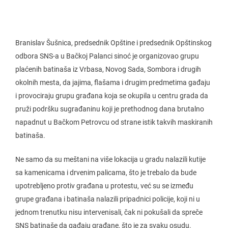
Branislav Šušnica, predsednik Opštine i predsednik Opštinskog
odbora SNS-a u Bačkoj Palanci sinoć je organizovao grupu
plaćenih batinaša iz Vrbasa, Novog Sada, Sombora i drugih
okolnih mesta, da jajima, flašama i drugim predmetima gađaju
i provociraju grupu građana koja se okupila u centru grada da
pruži podršku sugrađaninu koji je prethodnog dana brutalno
napadnut u Bačkom Petrovcu od strane istik takvih maskiranih
batinaša.
Ne samo da su meštani na više lokacija u gradu nalazili kutije
sa kamenicama i drvenim palicama, što je trebalo da bude
upotrebljeno protiv građana u protestu, već su se između
grupe građana i batinaša nalazili pripadnici policije, koji ni u
jednom trenutku nisu intervenisali, čak ni pokušali da spreče
SNS batinaše da gađaju građane, što je za svaku osudu.