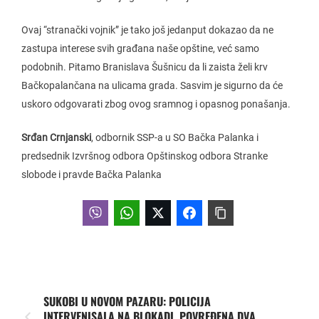
Ovaj “stranački vojnik” je tako još jedanput dokazao da ne
zastupa interese svih građana naše opštine, već samo
podobnih. Pitamo Branislava Šušnicu da li zaista želi krv
Bačkopalančana na ulicama grada. Sasvim je sigurno da će
uskoro odgovarati zbog ovog sramnog i opasnog ponašanja.
Srđan Crnjanski
, odbornik SSP-a u SO Bačka Palanka i
predsednik Izvršnog odbora Opštinskog odbora Stranke
slobode i pravde Bačka Palanka
SUKOBI U NOVOM PAZARU: POLICIJA
INTERVENISALA NA BLOKADI, POVREĐENA DVA