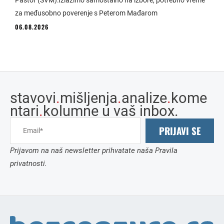
Pastor (SVM):Izlazimo samostalno na izbore, potrebno vreme
za međusobno poverenje s Peterom Mađarom
06.08.2026
stavovi
.
mišljenja
.
analize
.
kome
ntari
.
kolumne u vaš inbox.
PRIJAVI SE
Prijavom na naš newsletter prihvatate naša Pravila
privatnosti.