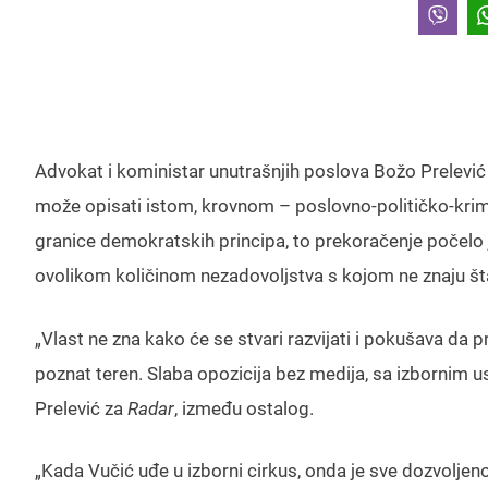
Advokat i koministar unutrašnjih poslova Božo Prelević
može opisati istom, krovnom – poslovno-političko-krimi
granice demokratskih principa, to prekoračenje počelo je
ovolikom količinom nezadovoljstva s kojom ne znaju št
„Vlast ne zna kako će se stvari razvijati i pokušava da p
poznat teren. Slaba opozicija bez medija, sa izbornim us
Prelević za
Radar
, između ostalog.
„Kada Vučić uđe u izborni cirkus, onda je sve dozvoljen