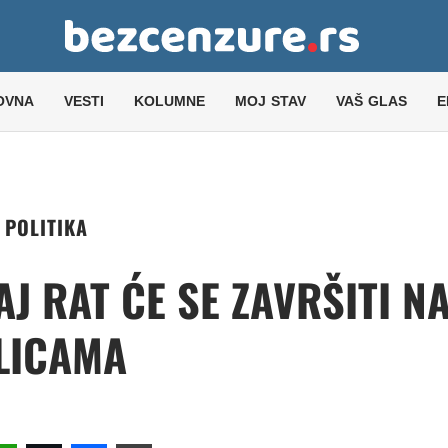
OVNA
VESTI
KOLUMNE
MOJ STAV
VAŠ GLAS
E
POLITIKA
J RAT ĆE SE ZAVRŠITI N
LICAMA