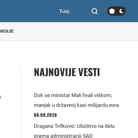
Ћир.
MISIJE
NAJNOVIJE VESTI
A
Dok se ministar Mali hvali viškom,
manjak u državnoj kasi milijardu evra
06.08.2026
Dragana Trifković: Ulizištvo na delu
prema administraciji SAD