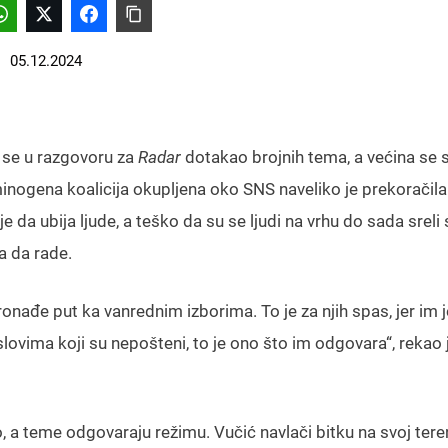
05.12.2024
 se u razgovoru za
Radar
dotakao brojnih tema, a većina se 
nogena koalicija okupljena oko SNS naveliko je prekoračila
 da ubija ljude, a teško da su se ljudi na vrhu do sada sreli 
a da rade.
ronađe put ka vanrednim izborima. To je za njih spas, jer im j
lovima koji su nepošteni, to je ono što im odgovara“, rekao 
o, a teme odgovaraju režimu. Vučić navlači bitku na svoj ter