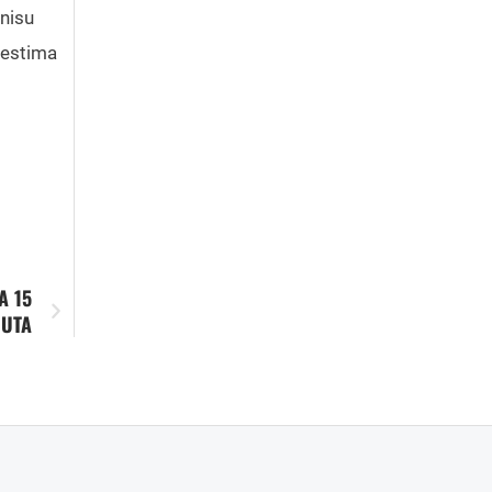
 nisu
testima
A 15
NUTA