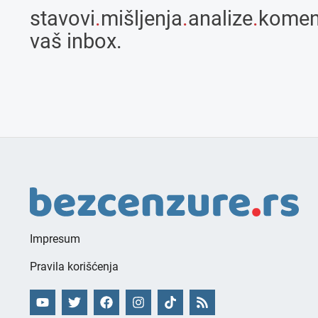
stavovi
.
mišljenja
.
analize
.
komen
vaš inbox.
Impresum
Pravila korišćenja