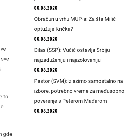
06.08.2026
Obračun u vrhu MUP-a: Za šta Milić
optužuje Krička?
06.08.2026
sve
Đilas (SSP): Vučić ostavlja Srbiju
 sve
najzaduženiju i najizolovaniju
s
06.08.2026
Pastor (SVM):Izlazimo samostalno na
izbore, potrebno vreme za međusobno
e to
poverenje s Peterom Mađarom
je
06.08.2026
en gde