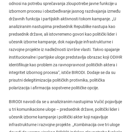
odnosi na potrebu sprečavanja zloupotrebe javne funkcije u
izbornom procesu i obezbeđivanje jasnog razdvajanja između
državnih funkcija i partijskih aktivnosti tokom kampanje. „U
analiziranim nastupima predsednik Republike nastupa kao
predsednik države, ali istovremeno govori kao politički lider i
učesnik izborne kampanje, dok najavljuje infrastrukturne i
razvojne projekte iz nadležnosti izvršne vlasti. Takvo spajanje
institucionalne i partijske uloge predstavlja obrazac koji ODIHR
identifikuje kao problem za ravnopravnost političkih aktera i
integritet izbornog procesa“, ističe BIRODI. Dodaje se da su
prisutni delegitimizacija političkih protivnika, politička
polarizacija i afirmacija sopstvene političke opcije.
BIRODI navodi da se u analiziranim nastupima Vučić pojavljuje
u tri komunikacione uloge – predsednik države, politički lider i
učesnik izborne kampanje i politički akter koji najavljuje
infrastrukturne i razvojne projekte. „Kombinacija ove tri uloge