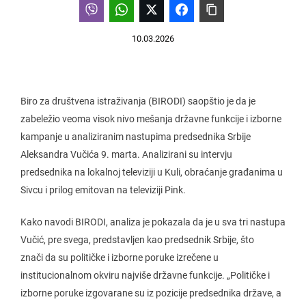
10.03.2026
Biro za društvena istraživanja (BIRODI) saopštio je da je
zabeležio veoma visok nivo mešanja državne funkcije i izborne
kampanje u analiziranim nastupima predsednika Srbije
Aleksandra Vučića 9. marta. Analizirani su intervju
predsednika na lokalnoj televiziji u Kuli, obraćanje građanima u
Sivcu i prilog emitovan na televiziji Pink.
Kako navodi BIRODI, analiza je pokazala da je u sva tri nastupa
Vučić, pre svega, predstavljen kao predsednik Srbije, što
znači da su političke i izborne poruke izrečene u
institucionalnom okviru najviše državne funkcije. „Političke i
izborne poruke izgovarane su iz pozicije predsednika države, a