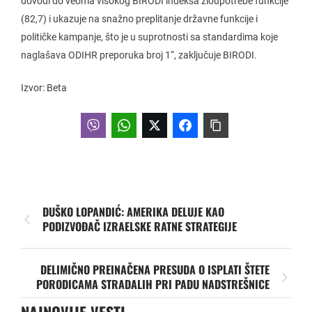
dovodi do veoma visokog BIRODI indeksa zloupotrebe funkcije
(82,7) i ukazuje na snažno preplitanje državne funkcije i
političke kampanje, što je u suprotnosti sa standardima koje
naglašava ODIHR preporuka broj 1“, zaključuje BIRODI.
Izvor: Beta
DUŠKO LOPANDIĆ: AMERIKA DELUJE KAO
PODIZVOĐAČ IZRAELSKE RATNE STRATEGIJE
DELIMIČNO PREINAČENA PRESUDA O ISPLATI ŠTETE
PORODICAMA STRADALIH PRI PADU NADSTREŠNICE
NAJNOVIJE VESTI