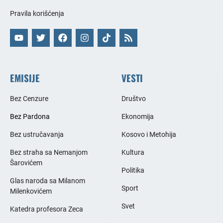
Pravila korišćenja
EMISIJE
VESTI
Bez Cenzure
Društvo
Bez Pardona
Ekonomija
Bez ustručavanja
Kosovo i Metohija
Bez straha sa Nemanjom
Kultura
Šarovićem
Politika
Glas naroda sa Milanom
Sport
Milenkovićem
Svet
Katedra profesora Zeca