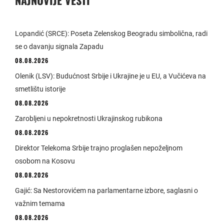
Lopandić (SRCE): Poseta Zelenskog Beogradu simbolična, radi
se o davanju signala Zapadu
08.08.2026
Olenik (LSV): Budućnost Srbije i Ukrajine je u EU, a Vučićeva na
smetlištu istorije
08.08.2026
Zarobljeni u nepokretnosti Ukrajinskog rubikona
08.08.2026
Direktor Telekoma Srbije trajno proglašen nepoželjnom
osobom na Kosovu
08.08.2026
Gajić: Sa Nestorovićem na parlamentarne izbore, saglasni o
važnim temama
08.08.2026