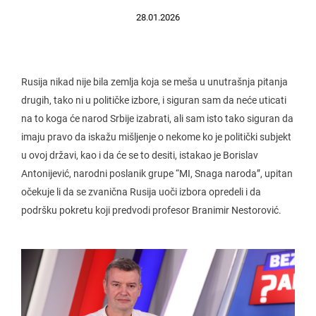
28.01.2026
Rusija nikad nije bila zemlja koja se meša u unutrašnja pitanja
drugih, tako ni u političke izbore, i siguran sam da neće uticati
na to koga će narod Srbije izabrati, ali sam isto tako siguran da
imaju pravo da iskažu mišljenje o nekome ko je politički subjekt
u ovoj državi, kao i da će se to desiti, istakao je Borislav
Antonijević, narodni poslanik grupe “MI, Snaga naroda”, upitan
očekuje li da se zvanična Rusija uoči izbora opredeli i da
podršku pokretu koji predvodi profesor Branimir Nestorović.