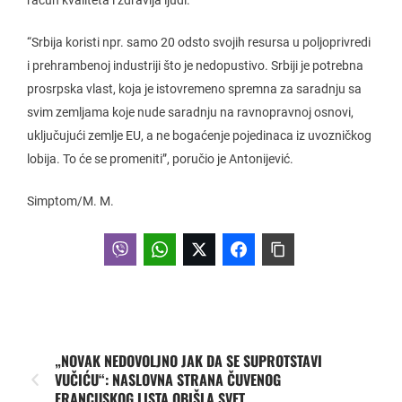
“Srbija koristi npr. samo 20 odsto svojih resursa u poljoprivredi
i prehrambenoj industriji što je nedopustivo. Srbiji je potrebna
prosrpska vlast, koja je istovremeno spremna za saradnju sa
svim zemljama koje nude saradnju na ravnopravnoj osnovi,
uključujući zemlje EU, a ne bogaćenje pojedinaca iz uvozničkog
lobija. To će se promeniti”, poručio je Antonijević.
Simptom/M. M.
„NOVAK NEDOVOLJNO JAK DA SE SUPROTSTAVI
VUČIĆU“: NASLOVNA STRANA ČUVENOG
FRANCUSKOG LISTA OBIŠLA SVET