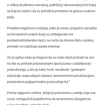
u velikoj društveno-moralnoj, političkoj i ekonomskoj krizi kojoj
se kraj ne nazire i da su potrebne promene na gotovo svakom
polju.
Posebno negativno ocenjuje, kako je naveo, pogubnu saradnju
sa Evropskom unijom kojoj su pribegavale sve
postpetooktobarske vlasti, na način da donosi štetu srpskoj
privredi i ne zaštićuje srpske interese.
On je upitao kako je moguće da su naše vlasti pristale na sve
na šta su pristale potpisivanjem Sporazuma o stabilizaciji i
pridruživanju, a što je, kako tvrdi, rezultiralo “gašenjem
industrije, rasprodajom dobara, besomučnom privatizacijom,
prestankom poljoprivredne proizvodnje itd.”.
Prema njegovim rečima, Srbija je pretvorena u zemlju koja sve
uvozi, omogućivši pojedincima da se enormno obogate na
račun kvaliteta i zdravlja ljudi.