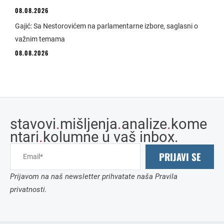
08.08.2026
Gajić: Sa Nestorovićem na parlamentarne izbore, saglasni o
važnim temama
08.08.2026
stavovi
.
mišljenja
.
analize
.
kome
ntari
.
kolumne u vaš inbox.
PRIJAVI SE
Prijavom na naš newsletter prihvatate naša Pravila
privatnosti.