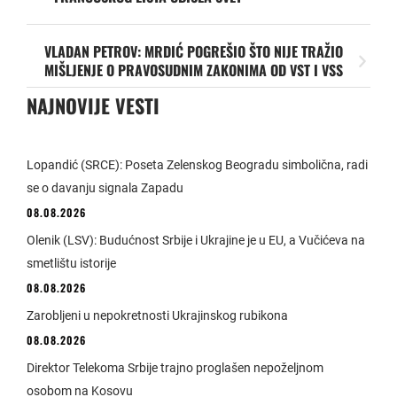
VLADAN PETROV: MRDIĆ POGREŠIO ŠTO NIJE TRAŽIO
MIŠLJENJE O PRAVOSUDNIM ZAKONIMA OD VST I VSS
NAJNOVIJE VESTI
Lopandić (SRCE): Poseta Zelenskog Beogradu simbolična, radi
se o davanju signala Zapadu
08.08.2026
Olenik (LSV): Budućnost Srbije i Ukrajine je u EU, a Vučićeva na
smetlištu istorije
08.08.2026
Zarobljeni u nepokretnosti Ukrajinskog rubikona
08.08.2026
Direktor Telekoma Srbije trajno proglašen nepoželjnom
osobom na Kosovu