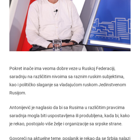
Pokret inače ima veoma dobre veze u Ruskoj Federaciji,
saradnju na različitim nivoima sa raznim ruskim subjektima,
kao i političko slaganje sa vladajućom ruskom Jedinstvenom
Rusijom.
Antonijević je naglasio da bi sa Rusima u različitim pravcima
saradnja mogla biti uspostavljena ili produbljena, kada bi, kako
je rekao, postojalo više želje i organizacije sa srpske strane.
Govoreći na aktuelne teme, poslanik je rekao da se Srbija nalazi