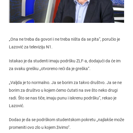
„Ona ne treba da govori i ne treba ništa da se pita“, poručio je
Lazović za televiziju N1.
Istakao je da studenti imaju podršku ZLF-a, dodajući da će im
za svaku grešku „otvoreno reći da je greška“.
„Valjda je to normalno. Ja se borim za takvo društvo. Ja se ne
borim za društvo u kojem ćemo ćutati na sve što neko drugi
radi. Što se nas tiče, imaju punu i iskrenu podršku“, rekao je
Lazović.
Dodao je da se podrškom studentskom pokretu „najlakše može
promeniti ovo zlo u kojem živimo“.