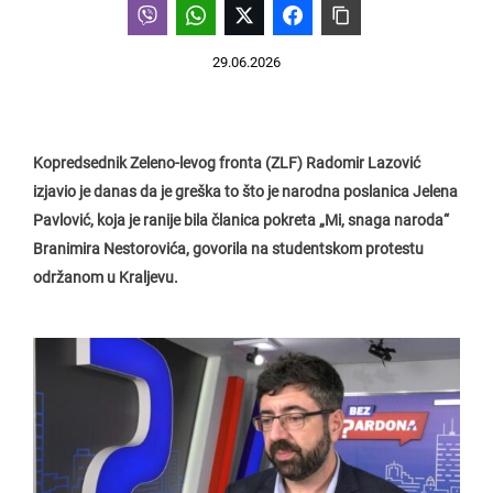
29.06.2026
Kopredsednik Zeleno-levog fronta (ZLF) Radomir Lazović
izjavio je danas da je greška to što je narodna poslanica Jelena
Pavlović, koja je ranije bila članica pokreta „Mi, snaga naroda“
Branimira Nestorovića, govorila na studentskom protestu
održanom u Kraljevu.