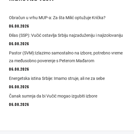
Obračun u vrhu MUP-a: Za šta Milić optužuje Krička?
06.08.2026
Đilas (SSP): Vučić ostavlja Srbiju najzaduženiju i najizolovaniju
06.08.2026
Pastor (SVM):Izlazimo samostalno na izbore, potrebno vreme
za međusobno poverenje s Peterom Mađarom
06.08.2026
Energetska istina Srbije: Imamo struje, ali ne za sebe
06.08.2026
Čanak sumnja da bi Vučić mogao izgubiti izbore
06.08.2026