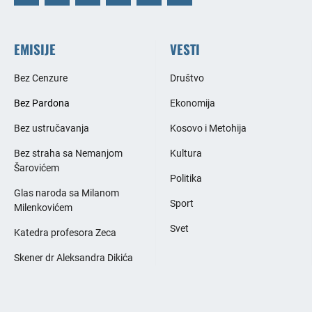
EMISIJE
VESTI
Bez Cenzure
Društvo
Bez Pardona
Ekonomija
Bez ustručavanja
Kosovo i Metohija
Bez straha sa Nemanjom
Kultura
Šarovićem
Politika
Glas naroda sa Milanom
Sport
Milenkovićem
Svet
Katedra profesora Zeca
Skener dr Aleksandra Dikića