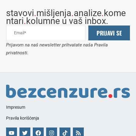
stavovi
.
mišljenja
.
analize
.
kome
ntari
.
kolumne u vaš inbox.
PRIJAVI SE
Prijavom na naš newsletter prihvatate naša Pravila
privatnosti.
Impresum
Pravila korišćenja