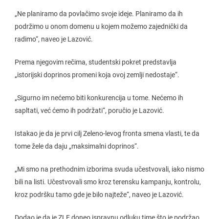
„Ne planiramo da povlačimo svoje ideje. Planiramo da ih
podržimo u onom domenu u kojem možemo zajednički da
radimo“, naveo je Lazović.
Prema njegovim rečima, studentski pokret predstavlja
„istorijski doprinos promeni koja ovoj zemlji nedostaje“.
„Sigurno im nećemo biti konkurencija u tome. Nećemo ih
sapltati, već ćemo ih podržati“, poručio je Lazović.
Istakao je da je prvi cilj Zeleno-levog fronta smena vlasti, te da
tome žele da daju „maksimalni doprinos“.
„Mi smo na prethodnim izborima svuda učestvovali, iako nismo
bili na listi. Učestvovali smo kroz terensku kampanju, kontrolu,
kroz podršku tamo gde je bilo najteže“, naveo je Lazović.
Dodao je da je ZLF doneo ispravnu odluku time što je podržao