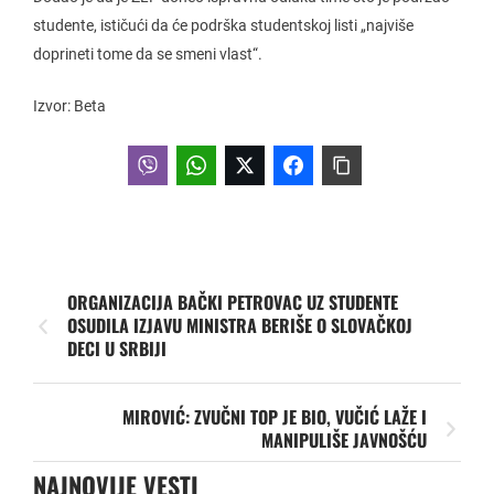
studente, ističući da će podrška studentskoj listi „najviše
doprineti tome da se smeni vlast“.
Izvor: Beta
ORGANIZACIJA BAČKI PETROVAC UZ STUDENTE
OSUDILA IZJAVU MINISTRA BERIŠE O SLOVAČKOJ
DECI U SRBIJI
MIROVIĆ: ZVUČNI TOP JE BIO, VUČIĆ LAŽE I
MANIPULIŠE JAVNOŠĆU
NAJNOVIJE VESTI