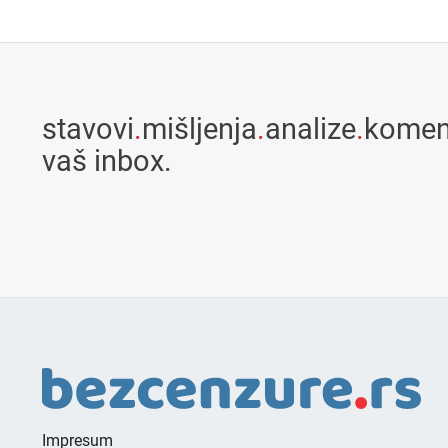
stavovi
.
mišljenja
.
analize
.
komen
vaš inbox.
Impresum