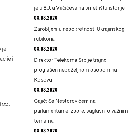
je u EU, a Vučićeva na smetlištu istorije
08.08.2026
Zarobljeni u nepokretnosti Ukrajinskog
rubikona
08.08.2026
 je
c je i
Direktor Telekoma Srbije trajno
proglašen nepoželjnom osobom na
Kosovu
08.08.2026
Gajić: Sa Nestorovićem na
ista.
parlamentarne izbore, saglasni o važnim
temama
08.08.2026