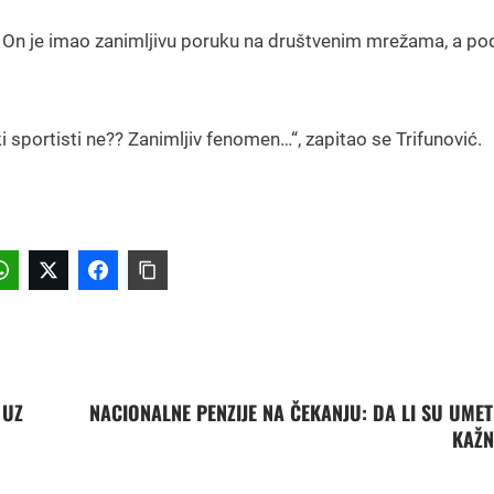
. On je imao zanimljivu poruku na društvenim mrežama, a pode
i sportisti ne?? Zanimljiv fenomen…“, zapitao se Trifunović.
 UZ
NACIONALNE PENZIJE NA ČEKANJU: DA LI SU UMET
KAŽN