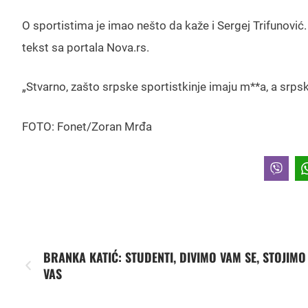
O sportistima je imao nešto da kaže i Sergej Trifunović
tekst sa portala Nova.rs.
„Stvarno, zašto srpske sportistkinje imaju m**a, a srpsk
FOTO: Fonet/Zoran Mrđa
BRANKA KATIĆ: STUDENTI, DIVIMO VAM SE, STOJIMO
VAS