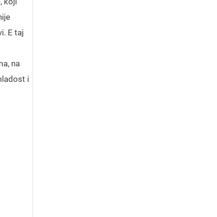
 koji
ije
. E taj
ma, na
ladost i