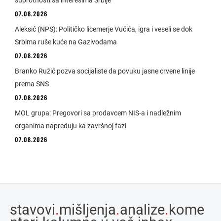
07.08.2026
Aleksić (NPS): Političko licemerje Vučića, igra i veseli se dok
Srbima ruše kuće na Gazivodama
07.08.2026
Branko Ružić pozva socijaliste da povuku jasne crvene linije
prema SNS
07.08.2026
MOL grupa: Pregovori sa prodavcem NIS-a i nadležnim
organima napreduju ka završnoj fazi
07.08.2026
stavovi
.
mišljenja
.
analize
.
kome