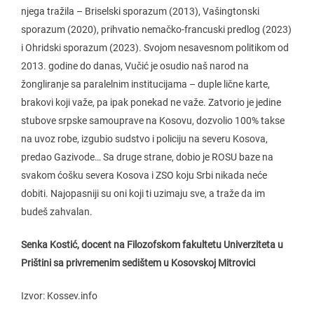
njega tražila – Briselski sporazum (2013), Vašingtonski
sporazum (2020), prihvatio nemačko-francuski predlog (2023)
i Ohridski sporazum (2023). Svojom nesavesnom politikom od
2013. godine do danas, Vučić je osudio naš narod na
žongliranje sa paralelnim institucijama – duple lične karte,
brakovi koji važe, pa ipak ponekad ne važe. Zatvorio je jedine
stubove srpske samouprave na Kosovu, dozvolio 100% takse
na uvoz robe, izgubio sudstvo i policiju na severu Kosova,
predao Gazivode… Sa druge strane, dobio je ROSU baze na
svakom ćošku severa Kosova i ZSO koju Srbi nikada neće
dobiti. Najopasniji su oni koji ti uzimaju sve, a traže da im
budeš zahvalan.
Senka Kostić, docent na Filozofskom fakultetu Univerziteta u
Prištini sa privremenim sedištem u Kosovskoj Mitrovici
Izvor: Kossev.info