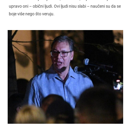
upravo oni – obični ljudi. Ovi ljudi nisu slabi – naučeni su da se
boje više nego što veruju.