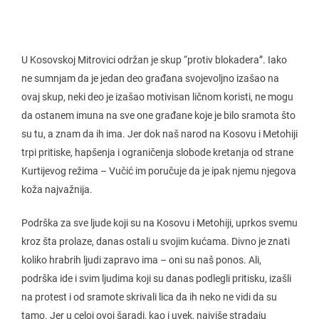
U Kosovskoj Mitrovici održan je skup “protiv blokadera”. Iako
ne sumnjam da je jedan deo građana svojevoljno izašao na
ovaj skup, neki deo je izašao motivisan ličnom koristi, ne mogu
da ostanem imuna na sve one građane koje je bilo sramota što
su tu, a znam da ih ima. Jer dok naš narod na Kosovu i Metohiji
trpi pritiske, hapšenja i ograničenja slobode kretanja od strane
Kurtijevog režima – Vučić im poručuje da je ipak njemu njegova
koža najvažnija.
Podrška za sve ljude koji su na Kosovu i Metohiji, uprkos svemu
kroz šta prolaze, danas ostali u svojim kućama. Divno je znati
koliko hrabrih ljudi zapravo ima – oni su naš ponos. Ali,
podrška ide i svim ljudima koji su danas podlegli pritisku, izašli
na protest i od sramote skrivali lica da ih neko ne vidi da su
tamo. Jer u celoj ovoj šaradi, kao i uvek, najviše stradaju