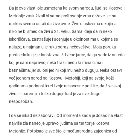
Da je ova vlast iole usmerena ka svom narodu, ljudi sa Kosova i
Metohije zasluživali bi samo poštovanje vrha države, jer su
uprkos svemu ostali da žive ovde. Žive u uslovima u kojima
niko ne bi smeo da živi u 21. veku. Sama ideja da ih neko
iskorišćava, zastrašuje i ucenjuje u okolnostima u kojima se
nalaze, u najmanju je ruku odraz nečoveštva. Moja poruka
predsedniku je jednostavna: žrtvene jarce, da ga vade iz nereda
koji je sam napravio, neka traži među kriminalcima i
batinašima, jer su oni jedini koji mu nešto duguju. Neka ostavi
već jednom narod na Kosovu i Metohiji, koji na svojoj koži
godinama podnosi teret tvoje nesavesne politike, da žive svoj
život – barem im toliko duguje kad je za sve drugo
nesposoban.
I da se nikad ne zaboravi. Od momenta kada je došao na vlast
najviše zla naneo je upravo ljudima sa teritorije Kosova i
Metohije. Potpisao je sve što je međunarodna zajednica od