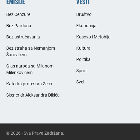
EMISIJE
VESTI
Bez Cenzure
Društvo
Bez Pardona
Ekonomija
Bez ustručavanja
Kosovo i Metohija
Bez straha sa Nemanjom
Kultura
Šarovićem
Politika
Glas naroda sa Milanom
Sport
Milenkovićem
Svet
Katedra profesora Zeca
Skener dr Aleksandra Dikića
© 2026 - Sva Prava Zadržana.