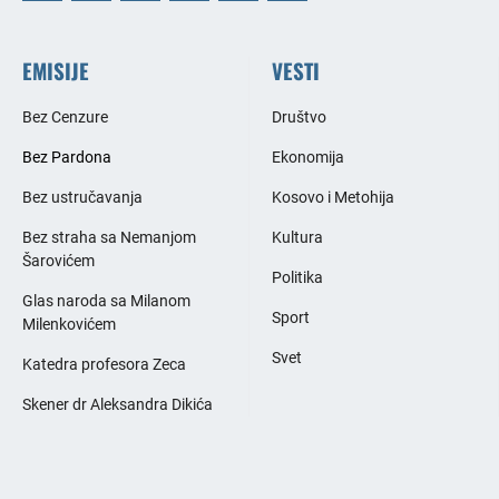
EMISIJE
VESTI
Bez Cenzure
Društvo
Bez Pardona
Ekonomija
Bez ustručavanja
Kosovo i Metohija
Bez straha sa Nemanjom
Kultura
Šarovićem
Politika
Glas naroda sa Milanom
Sport
Milenkovićem
Svet
Katedra profesora Zeca
Skener dr Aleksandra Dikića