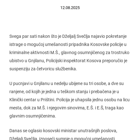
12.08.2025
Svega par sati nakon što je Dželjalj Svečlja najavio pokretanje
istrage o mogućoj umešanosti pripadnika Kosovske policije u
kriminalne aktivnosti M.Š., glavnog osumnjičenog za trostruko
ubistvo u Gnjilanu, Policijski inspektorat Kosova preporučio je
suspenziju za četvoricu službenika.
U pucnjavi u Gnjilanu u nedelju ubijene su tri osobe, a dve su
ranjene, od kojih je jedna u teškom stanju i prebačena je u
Klinički centar u Prištini. Policija je uhapsila jednu osobu na licu
mesta, dok za M.Š. i njegovim sinovima, E.Š. i E.Š, traga kao
glavnim osumnjičenima.
Danas se oglasio kosovski ministar unutrašnjih poslova,
Dželjalj Svečlja, iznoseći sumnje o mogućoj umešanosti