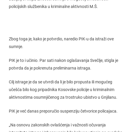
policijskih službenika u kriminalne aktivnosti M.Š.
Zbog toga je, kako je potvrdio, naredio PIK-u da istraži ove
sumnje.
PIK je to i učinio. Par sati nakon oglašavanja Svečlje, stigla je
potvrda da je pokrenuta preliminarna istraga.
Cilj istrage je da se utvrdi da li je bilo propusta ili mogućeg
učešća bilo kog pripadnika Kosovske policije u kriminalnim
aktivnostima osumnjičenog za trostruko ubistvo u Gnjilanu.
PIK je već danas preporučio suspenziju četvorice policajaca.
„Na osnovu zakonskih ovlašćenja i važnosti očuvanja