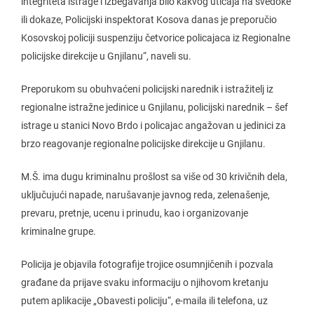
integriteta istrage i izbegavanja bilo kakvog uticaja na svedoke
ili dokaze, Policijski inspektorat Kosova danas je preporučio
Kosovskoj policiji suspenziju četvorice policajaca iz Regionalne
policijske direkcije u Gnjilanu“, naveli su.
Preporukom su obuhvaćeni policijski narednik i istražitelj iz
regionalne istražne jedinice u Gnjilanu, policijski narednik – šef
istrage u stanici Novo Brdo i policajac angažovan u jedinici za
brzo reagovanje regionalne policijske direkcije u Gnjilanu.
M.Š. ima dugu kriminalnu prošlost sa više od 30 krivičnih dela,
uključujući napade, narušavanje javnog reda, zelenašenje,
prevaru, pretnje, ucenu i prinudu, kao i organizovanje
kriminalne grupe.
Policija je objavila fotografije trojice osumnjičenih i pozvala
građane da prijave svaku informaciju o njihovom kretanju
putem aplikacije „Obavesti policiju“, e-maila ili telefona, uz