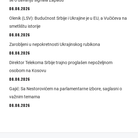
se o davanju signala Zapadu
08.08.2026
Olenik (LSV): Budućnost Srbije i Ukrajine je u EU, a Vučićeva na
smetlištu istorije
08.08.2026
Zarobljeni u nepokretnosti Ukrajinskog rubikona
08.08.2026
Direktor Telekoma Srbije trajno proglašen nepoželjnom
osobom na Kosovu
08.08.2026
Gajić: Sa Nestorovićem na parlamentarne izbore, saglasni o
važnim temama
08.08.2026