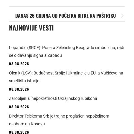
DANAS 26 GODINA OD POČETKA BITKE NA PAŠTRIKU
NAJNOVIJE VESTI
Lopandić (SRCE): Poseta Zelenskog Beogradu simbolična, radi
se o davanju signala Zapadu
08.08.2026
Olenik (LSV): Budućnost Srbije i Ukrajine je u EU, a Vučićeva na
smetlištu istorije
08.08.2026
Zarobljeni u nepokretnosti Ukrajinskog rubikona
08.08.2026
Direktor Telekoma Srbije trajno proglašen nepoželjnom
osobom na Kosovu
08.08.2026