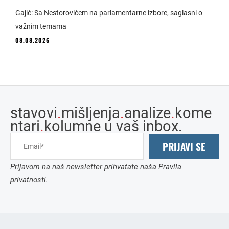
Gajić: Sa Nestorovićem na parlamentarne izbore, saglasni o
važnim temama
08.08.2026
stavovi
.
mišljenja
.
analize
.
kome
ntari
.
kolumne u vaš inbox.
PRIJAVI SE
Prijavom na naš newsletter prihvatate naša Pravila
privatnosti.