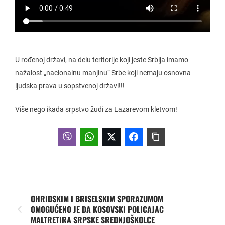
U rođenoj državi, na delu teritorije koji jeste Srbija imamo
nažalost „nacionalnu manjinu“ Srbe koji nemaju osnovna
ljudska prava u sopstvenoj državi!!!
Više nego ikada srpstvo žudi za Lazarevom kletvom!
OHRIDSKIM I BRISELSKIM SPORAZUMOM
OMOGUĆENO JE DA KOSOVSKI POLICAJAC
MALTRETIRA SRPSKE SREDNJOŠKOLCE