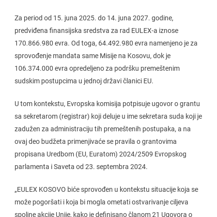
Za period od 15. juna 2025. do 14. juna 2027. godine,
predviđena finansijska sredstva za rad EULEX-a iznose
170.866.980 evra. Od toga, 64.492.980 evra namenjeno je za
sprovođenje mandata same Misije na Kosovu, dok je
106.374.000 evra opredeljeno za podršku premeštenim
sudskim postupcima u jednoj državi članici EU.
U tom kontekstu, Evropska komisija potpisuje ugovor o grantu
sa sekretarom (registrar) koji deluje u ime sekretara suda koji je
zadužen za administraciju tih premeštenih postupaka, a na
ovaj deo budžeta primenjivaće se pravila o grantovima
propisana Uredbom (EU, Euratom) 2024/2509 Evropskog
parlamenta i Saveta od 23. septembra 2024.
„EULEX KOSOVO biće sprovođen u kontekstu situacije koja se
može pogoršati i koja bi mogla ometati ostvarivanje ciljeva
spoljne akcije Unije, kako je definisano članom 21 Ugovora o