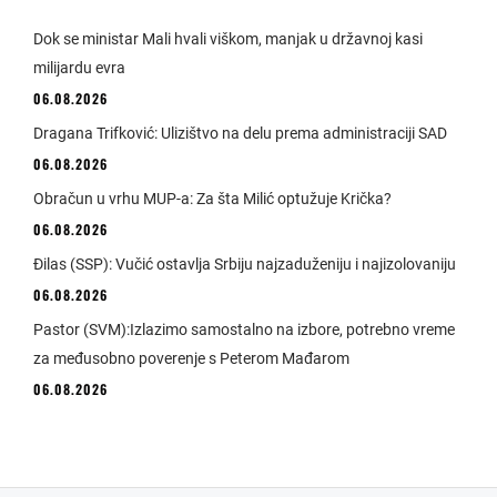
Dok se ministar Mali hvali viškom, manjak u državnoj kasi
milijardu evra
06.08.2026
Dragana Trifković: Ulizištvo na delu prema administraciji SAD
06.08.2026
Obračun u vrhu MUP-a: Za šta Milić optužuje Krička?
06.08.2026
Đilas (SSP): Vučić ostavlja Srbiju najzaduženiju i najizolovaniju
06.08.2026
Pastor (SVM):Izlazimo samostalno na izbore, potrebno vreme
za međusobno poverenje s Peterom Mađarom
06.08.2026