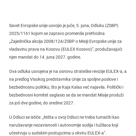
Savet Evropske unije usvojio je juče, 5. juna, Odluku (ZSBP)
2025/1161 kojom se zapravo promenila prethodna
„Zajednička akcija 2008/124/ZSBP o Misiji Evropske unije za
vladavinu prava na Kosovu (EULEX Kosovo)“, produžavajući
njen mandat do 14. juna 2027. godine.
Ova odluka usvojena je na osnovu strateške revizije EULEX-a, a
na predlog Visokog predstavnika Unije za spoljne poslove i
bezbednosnu politiku, što je Kaja Kalas već najavila. Politički i
bezbednosni komitet saglasio se da se mandat Misije produži
za još dve godine, do sredine 2027.
U Odluci se ističe: „Ništa u ovoj Odluci ne treba tumačiti kao
narušavanje nezavisnosti i autonomije sudija i tužilaca koji
učestvuju u sudskim postupcima u okviru EULEX-a“.