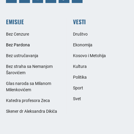
EMISIJE
VESTI
Bez Cenzure
Društvo
Bez Pardona
Ekonomija
Bez ustručavanja
Kosovo i Metohija
Bez straha sa Nemanjom
Kultura
Šarovićem
Politika
Glas naroda sa Milanom
Sport
Milenkovićem
Svet
Katedra profesora Zeca
Skener dr Aleksandra Dikića