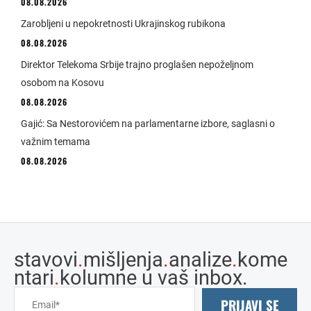
08.08.2026
Zarobljeni u nepokretnosti Ukrajinskog rubikona
08.08.2026
Direktor Telekoma Srbije trajno proglašen nepoželjnom
osobom na Kosovu
08.08.2026
Gajić: Sa Nestorovićem na parlamentarne izbore, saglasni o
važnim temama
08.08.2026
stavovi
.
mišljenja
.
analize
.
kome
ntari
.
kolumne u vaš inbox.
PRIJAVI SE