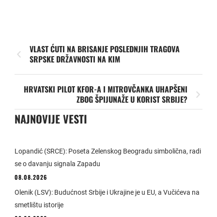
VLAST ĆUTI NA BRISANJE POSLEDNJIH TRAGOVA
SRPSKE DRŽAVNOSTI NA KIM
HRVATSKI PILOT KFOR-A I MITROVČANKA UHAPŠENI
ZBOG ŠPIJUNAŽE U KORIST SRBIJE?
NAJNOVIJE VESTI
Lopandić (SRCE): Poseta Zelenskog Beogradu simbolična, radi
se o davanju signala Zapadu
08.08.2026
Olenik (LSV): Budućnost Srbije i Ukrajine je u EU, a Vučićeva na
smetlištu istorije