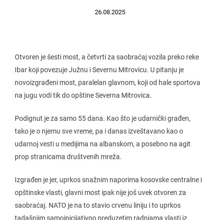
26.08.2025
Otvoren je šesti most, a četvrti za saobraćaj vozila preko reke
Ibar koji povezuje Južnu i Severnu Mitrovicu. U pitanju je
novoizgrađeni most, paralelan glavnom, koji od hale sportova
na jugu vodi tik do opštine Severna Mitrovica.
Podignut je za samo 55 dana. Kao što je udarnički građen,
tako je o njemu sve vreme, pa i danas izveštavano kao o
udarnoj vesti u medijima na albanskom, a posebno na agit
prop stranicama društvenih mreža.
Izgrađen je jer, uprkos snažnim naporima kosovske centralne i
opštinske vlasti, glavni most ipak nije još uvek otvoren za
saobraćaj. NATO je na to stavio crvenu liniju i to uprkos
tadašnjim samoinicijativno preduzetim radnjama vlasti iz