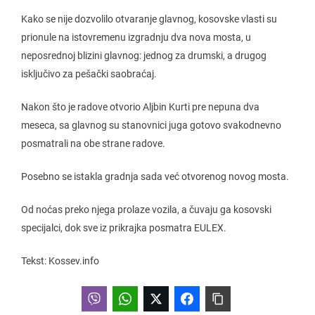
Kako se nije dozvolilo otvaranje glavnog, kosovske vlasti su
prionule na istovremenu izgradnju dva nova mosta, u
neposrednoj blizini glavnog: jednog za drumski, a drugog
isključivo za pešački saobraćaj.
Nakon što je radove otvorio Aljbin Kurti pre nepuna dva
meseca, sa glavnog su stanovnici juga gotovo svakodnevno
posmatrali na obe strane radove.
Posebno se istakla gradnja sada već otvorenog novog mosta.
Od noćas preko njega prolaze vozila, a čuvaju ga kosovski
specijalci, dok sve iz prikrajka posmatra EULEX.
Tekst: Kossev.info