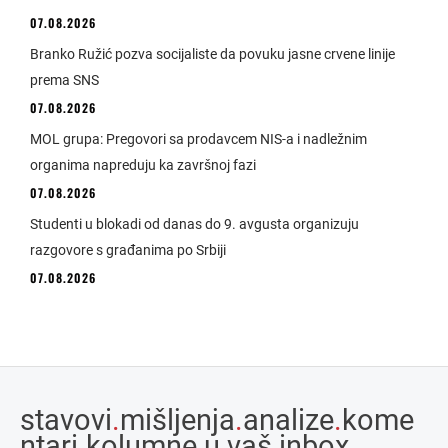
07.08.2026
Branko Ružić pozva socijaliste da povuku jasne crvene linije
prema SNS
07.08.2026
MOL grupa: Pregovori sa prodavcem NIS-a i nadležnim
organima napreduju ka završnoj fazi
07.08.2026
Studenti u blokadi od danas do 9. avgusta organizuju
razgovore s građanima po Srbiji
07.08.2026
stavovi
.
mišljenja
.
analize
.
kome
ntari
.
kolumne u vaš inbox.