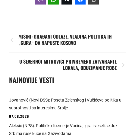
MISINI: GRAĐANI ODLAZE, VLADINA POLITIKA IH
„GURA“ DA NAPUSTE KOSOVO
U SEVERNOJ MITROVICI PRIVREMENO ZATVARANJE
LOKALA, ODUZIMANJE ROBE
NAJNOVIJE VESTI
Jovanović (Novi DSS): Poseta Zelenskog i Vučićeva politika u
suprotnosti sa interesima Srbije
07.08.2026
Aleksić (NPS): Političko licemerje Vučića, igra i veseli se dok
Srbima ruše kuće na Gazivodama