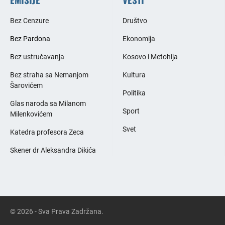
Bez Cenzure
Društvo
Bez Pardona
Ekonomija
Bez ustručavanja
Kosovo i Metohija
Bez straha sa Nemanjom
Kultura
Šarovićem
Politika
Glas naroda sa Milanom
Sport
Milenkovićem
Svet
Katedra profesora Zeca
Skener dr Aleksandra Dikića
© 2026 - Sva Prava Zadržana.