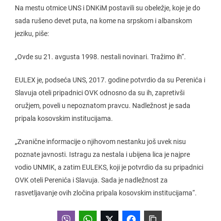
Na mestu otmice UNS i DNKiM postavili su obeležje, koje je do
sada rušeno devet puta, na kome na srpskom i albanskom
jeziku, piše:
„Ovde su 21. avgusta 1998. nestali novinari. Tražimo ih“.
EULEX je, podseća UNS, 2017. godine potvrdio da su Perenića i
Slavuja oteli pripadnici OVK odnosno da su ih, zapretivši
oružjem, poveli u nepoznatom pravcu. Nadležnost je sada
pripala kosovskim institucijama.
„Zvanične informacije o njihovom nestanku još uvek nisu
poznate javnosti. Istragu za nestala i ubijena lica je najpre
vodio UNMIK, a zatim EULEKS, koji je potvrdio da su pripadnici
OVK oteli Perenića i Slavuja. Sada je nadležnost za
rasvetljavanje ovih zločina pripala kosovskim institucijama“.