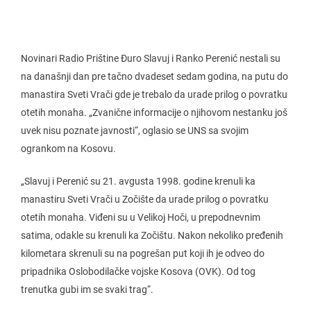
Novinari Radio Prištine Đuro Slavuj i Ranko Perenić nestali su
na današnji dan pre tačno dvadeset sedam godina, na putu do
manastira Sveti Vrači gde je trebalo da urade prilog o povratku
otetih monaha. „Zvanične informacije o njihovom nestanku još
uvek nisu poznate javnosti“, oglasio se UNS sa svojim
ogrankom na Kosovu.
„Slavuj i Perenić su 21. avgusta 1998. godine krenuli ka
manastiru Sveti Vrači u Zočište da urade prilog o povratku
otetih monaha. Viđeni su u Velikoj Hoči, u prepodnevnim
satima, odakle su krenuli ka Zočištu. Nakon nekoliko pređenih
kilometara skrenuli su na pogrešan put koji ih je odveo do
pripadnika Oslobodilačke vojske Kosova (OVK). Od tog
trenutka gubi im se svaki trag“.