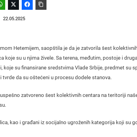
22.05.2025
om Hetemijem, saopštila je da je zatvorila šest kolektivni
 koje su u njima živele. Sa terena, međutim, postoje i druga
i, koje su finansirane sredstvima Vlade Srbije, predmet su s
oji tvrde da su oštećeni u procesu dodele stanova.
spešno zatvoreno šest kolektivnih centara na teritoriji naš
su.
a, kao i građani iz socijalno ugroženih kategorija koji su 