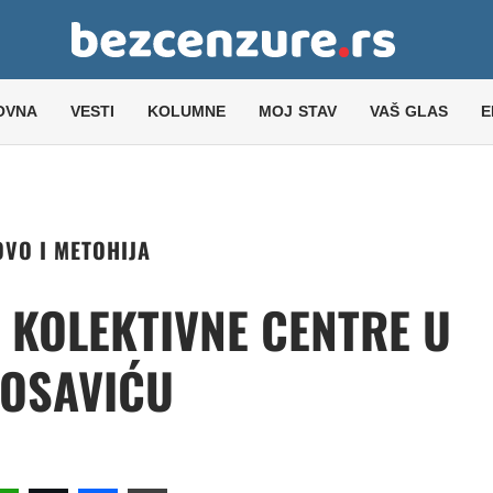
OVNA
VESTI
KOLUMNE
MOJ STAV
VAŠ GLAS
E
VO I METOHIJA
 KOLEKTIVNE CENTRE U
POSAVIĆU