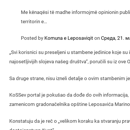
Me kënaqësi të madhe informojmë opinionin publi
territorin e…
Posted by
Komuna e Leposaviqit
on
Среда, 21. м
„Svi korisnici su preseljeni u stambene jedinice koje s
najosetljivijih slojeva našeg društva“, poručili su iz ove 
Sa druge strane, nisu izneli detalje o ovim stambenim j
KoSSev portal je pokušao da dođe do ovih informacija, a
zamenicom gradonačelnika opštine Leposavića Marino
Konstatuju da je reč o „velikom koraku ka stvaranju pr