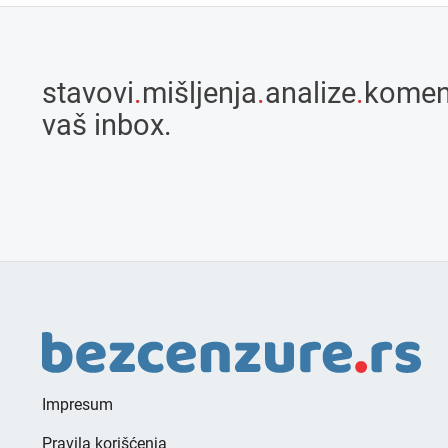
stavovi
.
mišljenja
.
analize
.
komen
vaš inbox.
Impresum
Pravila korišćenja