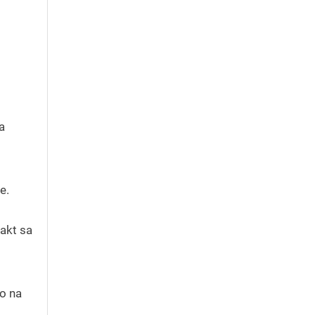
a
e.
takt sa
vo na