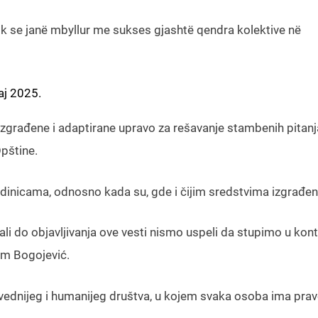
k se janë mbyllur me sukses gjashtë qendra kolektive në
ај 2025.
u izgrađene i adaptirane upravo za rešavanje stambenih pitanj
Opštine.
edinicama, odnosno kada su, gde i čijim sredstvima izgrađen
li do objavljivanja ove vesti nismo uspeli da stupimo u kon
m Bogojević.
avednijeg i humanijeg društva, u kojem svaka osoba ima pra