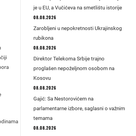
je u EU, a Vučićeva na smetlištu istorije
08.08.2026
Zarobljeni u nepokretnosti Ukrajinskog
rubikona
08.08.2026
h
čiji
Direktor Telekoma Srbije trajno
pora
proglašen nepoželjnom osobom na
Kosovu
08.08.2026
e
Gajić: Sa Nestorovićem na
parlamentarne izbore, saglasni o važnim
temama
godinama
08.08.2026