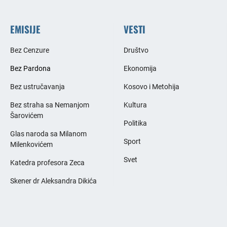
EMISIJE
VESTI
Bez Cenzure
Društvo
Bez Pardona
Ekonomija
Bez ustručavanja
Kosovo i Metohija
Bez straha sa Nemanjom
Kultura
Šarovićem
Politika
Glas naroda sa Milanom
Sport
Milenkovićem
Svet
Katedra profesora Zeca
Skener dr Aleksandra Dikića