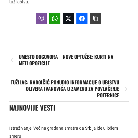
tužilaštvu.
UMESTO DOGOVORA – NOVE OPTUŽBE: KURTI NA
METI OPOZICIJE
TUŽILAC: RADOIČIĆ PONUDIO INFORMACIJE O UBISTVU
OLIVERA IVANOVIĆA U ZAMENU ZA POVLAČENJE
POTERNICE
NAJNOVIJE VESTI
Istraživanje: Većina građana smatra da Srbija ide u lošem
smeru