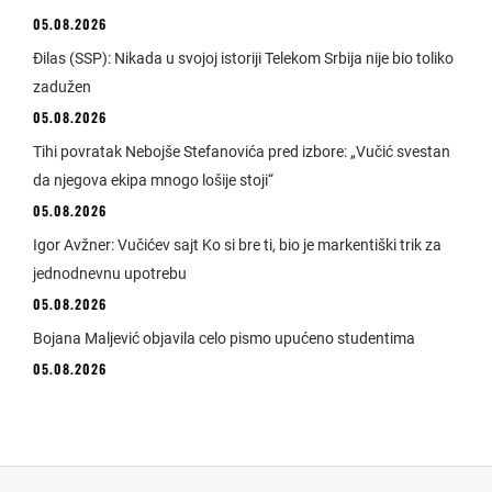
05.08.2026
Đilas (SSP): Nikada u svojoj istoriji Telekom Srbija nije bio toliko
zadužen
05.08.2026
Tihi povratak Nebojše Stefanovića pred izbore: „Vučić svestan
da njegova ekipa mnogo lošije stoji“
05.08.2026
Igor Avžner: Vučićev sajt Ko si bre ti, bio je markentiški trik za
jednodnevnu upotrebu
05.08.2026
Bojana Maljević objavila celo pismo upućeno studentima
05.08.2026