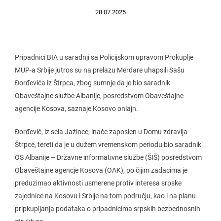
28.07.2025
Pripadnici BIA u saradnji sa Policijskom upravom Prokuplje
MUP-a Srbije jutros su na prelazu Merdare uhapsili Sašu
Đorđevića iz Štrpca, zbog sumnje da je bio saradnik
Obaveštajne službe Albanije, posredstvom Obaveštajne
agencije Kosova, saznaje Kosovo onlajn.
Đorđevič, iz sela Jažince, inače zaposlen u Domu zdravlja
Štrpce, tereti da je u dužem vremenskom periodu bio saradnik
OS Albanije – Državne informativne službe (ŠIŠ) posredstvom
Obaveštajne agencje Kosova (OAK), po čijim zadacima je
preduzimao aktivnosti usmerene protiv interesa srpske
zajednice na Kosovu i Srbije na tom području, kao i na planu
pripkupljanja podataka o pripadnicima srpskih bezbednosnih