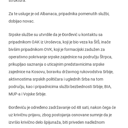
struktura.
Za te usluge je od Albanaca, pripadnika pomenutih službi,
dobijao novac.
Srpske službe su utvrdile da je Đorđević u kontaktu sa
pripadnikom OAK iz Uroševca, koji je bio veza ka ŠIŠ, inače
bivšim pripadnikom OVK, koji je formacijski zadužen za
operativno pokrivanje srpske zajednice na području Štrpca,
prikupljao saznanja o uticajnim predstavnicima srpske
zajednice na Kosovu, boravku državnog rukovodstva Srbije,
aktivnostima srpskih političara i uglednih Srba na tom
području, kao i pripadnicima službi bezbednosti Srbije, BIA,
MUP-a i Vojske Srbije.
Đorđeviću je određeno zadržavanje od 48 sati, nakon čega će
uz krivičnu prijavu, zbog postojanja osnovane sumnje da je
izvršio krivično delo špijunaža, biti priveden nadležnom