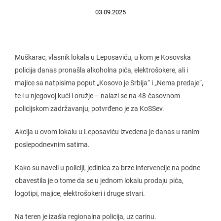
03.09.2025
Muškarac, vlasnik lokala u Leposaviću, u kom je Kosovska
policija danas pronašla alkoholna pića, elektrošokere, ali i
majice sa natpisima poput „Kosovo je Srbija“ i „Nema predaje“,
te i u njegovoj kući i oružje – nalazi se na 48-časovnom
policijskom zadržavanju, potvrđeno je za KoSSev.
Akcija u ovom lokalu u Leposaviću izvedena je danas u ranim
poslepodnevnim satima.
Kako su naveli u policiji, jedinica za brze intervencije na podne
obavestila je o tome da se u jednom lokalu prodaju pića,
logotipi, majice, elektrošokeri i druge stvari.
Na teren je izašla regionalna policija, uz carinu.