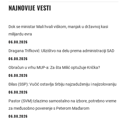
NAJNOVIJE VESTI
Dok se ministar Mali hvali viškom, manjak u državnoj kasi
milijardu evra
06.08.2026
Dragana Trifković: Ulizištvo na delu prema administraciji SAD
06.08.2026
Obračun u vrhu MUP-a: Za šta Milić optužuje Krička?
06.08.2026
Đilas (SSP): Vučić ostavlja Srbiju najzaduženiju i najizolovaniju
06.08.2026
Pastor (SVM):Izlazimo samostalno na izbore, potrebno vreme
za međusobno poverenje s Peterom Mađarom
06.08.2026