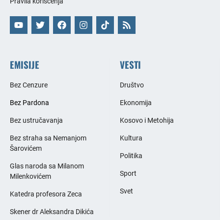
Pravila korišćenja
EMISIJE
VESTI
Bez Cenzure
Društvo
Bez Pardona
Ekonomija
Bez ustručavanja
Kosovo i Metohija
Bez straha sa Nemanjom
Kultura
Šarovićem
Politika
Glas naroda sa Milanom
Sport
Milenkovićem
Svet
Katedra profesora Zeca
Skener dr Aleksandra Dikića