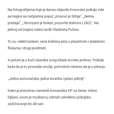
Na fotografijama koje je danas objavila Kosovska policija vide
se majice sa natpisima poput „Kosovo je Srbija“, „Nema
predaje“, „Terorizam je bolest, pozovite doktora (JSO)“. Na
jednoj od majica nalazi se lik Vladimira Putina.
Tu su i elektrošokeri, veća količina pića u plastičnim i staklenim
flašama i drugi predmeti.
A potom je u kući vlasnika ovog lokala izvršen pretres. Policija
kaže da je tu pronašla oružje, potvrdivši večeras da je u pitanju
„Jedna automatska, jedna lovačka i jedan pištolj“.
Kako je precizirao zamenik komandira KP za Sever, Veton
Eljšani, ovom je muškarcu odmah određeno policijsko
zadržavanje do 48 sati.