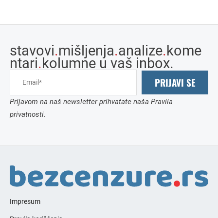
stavovi
.
mišljenja
.
analize
.
kome
ntari
.
kolumne u vaš inbox.
PRIJAVI SE
Prijavom na naš newsletter prihvatate naša Pravila
privatnosti.
Impresum