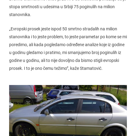
stopa smrtnosti u udesima u Srbiji 75 poginulih na milion
stanovnika.
„Evropski prosek jeste ispod 50 smrtno stradalih na milion
stanovnika i to jeste problem, to jeste parametar po kome se mi
poredimo, ali kada pogledamo određene analize koje iz godine
u godinu gledamo i pratimo, mi smanjujemo broj poginulih iz
godine u godinu, ali to nije dovoljno da bismo stigli evropski
prosek. I to je ono čemu težimo”, kaže Stamatović.