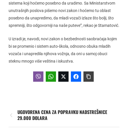
sistema koji hoćemo posebno da uradimo. Sa Ministarstvom
unutrašnjih poslova pišemo novi zakon i hoćemo tu oblast
posebno da unapredimo, da mladi vozači izlaze što bolji, što
spremniji, što odgovorniji na naše puteve”, rekao je Stamatović.
U izradi je, navodi, novi zakon o bezbednosti saobraćaja kojim
bi se promenio i sistem auto-škola, odnosno obuka mladih
vozača i unapredila njihova vožnja, da oni u samoj obuci
steknu mnogo više veština i iskustva.
UGOVORENA CENA ZA POPRAVKU NADSTREŠNICE
29.000 DOLARA