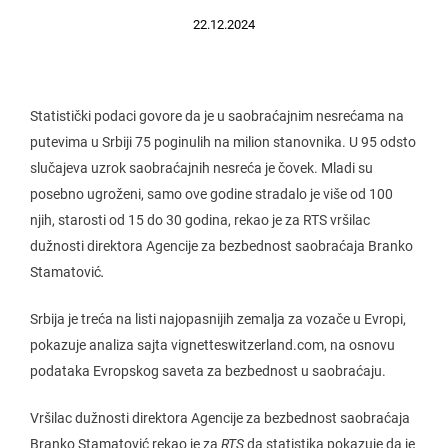
22.12.2024
Statistički podaci govore da je u saobraćajnim nesrećama na
putevima u Srbiji 75 poginulih na milion stanovnika. U 95 odsto
slučajeva uzrok saobraćajnih nesreća je čovek. Mladi su
posebno ugroženi, samo ove godine stradalo je više od 100
njih, starosti od 15 do 30 godina, rekao je za RTS vršilac
dužnosti direktora Agencije za bezbednost saobraćaja Branko
Stamatović
.
Srbija je treća na listi najopasnijih zemalja za vozače u Evropi,
pokazuje analiza sajta vignetteswitzerland.com, na osnovu
podataka Evropskog saveta za bezbednost u saobraćaju.
Vršilac dužnosti direktora Agencije za bezbednost saobraćaja
Branko Stamatović rekao je za
RTS
da statistika pokazuje da je