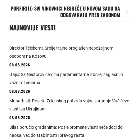
PORFIRIJE: SVI VINOVNICI NESREĆE U NOVOM SADU DA
ODGOVARAJU PRED ZAKONOM
NAJNOVIJE VESTI
Direktor Telekoma Srbije trajno proglašen nepoželjnom
osobom na Kosovu
08.08.2026
Gajić: Sa Nestorovićem na parlamentarne izbore, saglasni o
važnim temama
08.08.2026
Monarhisti: Poseta Zelenskog potvrda vojne saradnje Vučićeve
vlasti sa Ukrajinom
08.08.2026
Đilas poručio građanima: Posle promene vlasti neće doći do
haosa, već do stabilnosti i pravog rasta