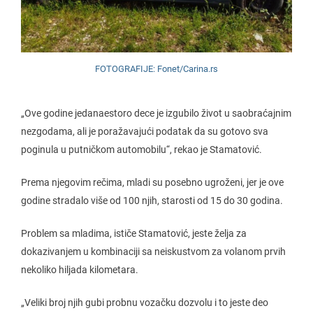
FOTOGRAFIJE: Fonet/Carina.rs
„Ove godine jedanaestoro dece je izgubilo život u saobraćajnim
nezgodama, ali je poražavajući podatak da su gotovo sva
poginula u putničkom automobilu“, rekao je Stamatović.
Prema njegovim rečima, mladi su posebno ugroženi, jer je ove
godine stradalo više od 100 njih, starosti od 15 do 30 godina.
Problem sa mladima, ističe Stamatović, jeste želja za
dokazivanjem u kombinaciji sa neiskustvom za volanom prvih
nekoliko hiljada kilometara.
„Veliki broj njih gubi probnu vozačku dozvolu i to jeste deo