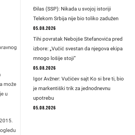
Đilas (SSP): Nikada u svojoj istoriji
Telekom Srbija nije bio toliko zadužen
05.08.2026
Tihi povratak Nebojše Stefanovića pred
Upravnog
izbore: „Vučić svestan da njegova ekipa
mnogo lošije stoji“
05.08.2026
h
Igor Avžner: Vučićev sajt Ko si bre ti, bio
ja može
je markentiški trik za jednodnevnu
je u
upotrebu
05.08.2026
 2015.
pogledu