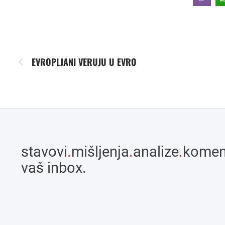
EVROPLJANI VERUJU U EVRO
stavovi
.
mišljenja
.
analize
.
komen
vaš inbox.