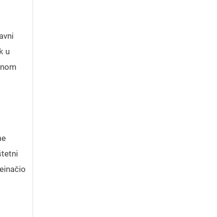
avni
k u
avnom
me
štetni
reinačio