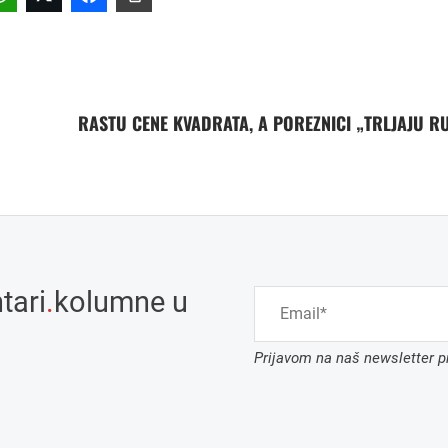
RASTU CENE KVADRATA, A POREZNICI „TRLJAJU R
tari
.
kolumne u
Prijavom na naš newsletter pr