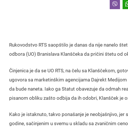
Rukovodstvo RTS saopštilo je danas da nije nanelo štet
odbora (UO) Branislava Klanščeka da pričini štetu od ok
Činjenica je da se UO RTS, na čelu sa Klanščekom, goto
ugovora sa marketinškim agencijama Dajrekt Medijom 
da bude naneta. Iako ga Statut obavezuje da odmah reag
pisanom obliku zašto odbija da ih odobri, Klanšček je 
Kako je istaknuto, takvo ponašanje je neobjašnjivo, jer
godine, sačinjenim u svemu u skladu sa zvaničnim cenov