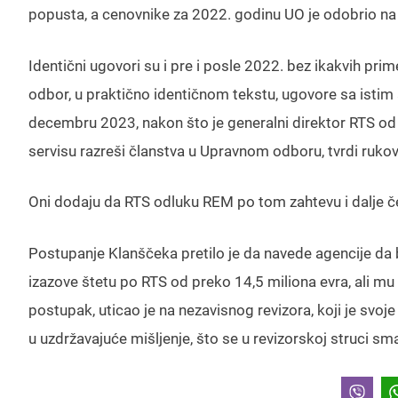
popusta, a cenovnike za 2022. godinu UO je odobrio na s
Identični ugovori su i pre i posle 2022. bez ikakvih prim
odbor, u praktično identičnom tekstu, ugovore sa istim 
decembru 2023, nakon što je generalni direktor RTS od 
servisu razreši članstva u Upravnom odboru, tvrdi ruko
Oni dodaju da RTS odluku REM po tom zahtevu i dalje č
Postupanje Klanščeka pretilo je da navede agencije da b
izazove štetu po RTS od preko 14,5 miliona evra, ali mu t
postupak, uticao je na nezavisnog revizora, koji je svoj
u uzdržavajuće mišljenje, što se u revizorskoj struci 