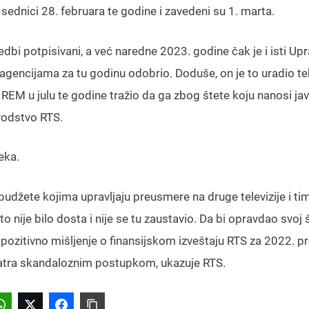
ednici 28. februara te godine i zavedeni su 1. marta.
edbi potpisivani, a već naredne 2023. godine čak je i isti Upr
agencijama za tu godinu odobrio. Doduše, on je to uradio te
REM u julu te godine tražio da ga zbog štete koju nanosi j
vodstvo RTS.
eka.
udžete kojima upravljaju preusmere na druge televizije i ti
o nije bilo dosta i nije se tu zaustavio. Da bi opravdao svoj 
e pozitivno mišljenje o finansijskom izveštaju RTS za 2022. p
smatra skandaloznim postupkom, ukazuje RTS.