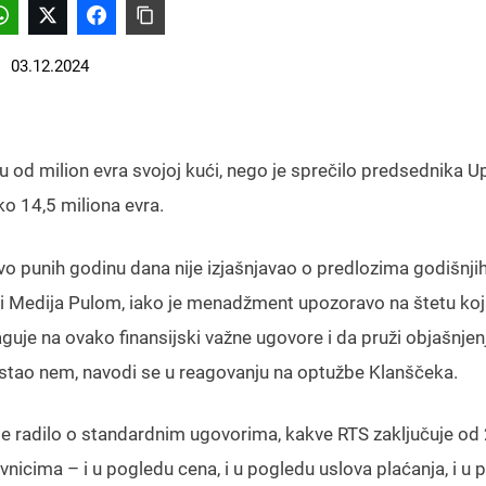
03.12.2024
u od milion evra svojoj kući, nego je sprečilo predsednika 
o 14,5 miliona evra.
vo punih godinu dana nije izjašnjavao o predlozima godišnji
i Medija Pulom, iako je menadžment upozoravo na štetu ko
uje na ovako finansijski važne ugovore i da pruži objašnjen
ostao nem, navodi se u reagovanju na optužbe Klanščeka.
 se radilo o standardnim ugovorima, kakve RTS zaključuje od
nicima – i u pogledu cena, i u pogledu uslova plaćanja, i u 