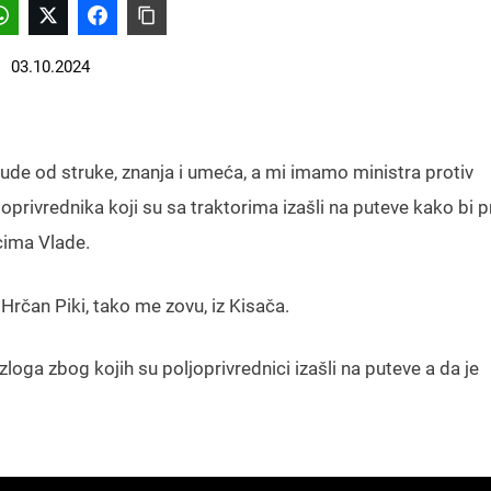
03.10.2024
ude od struke, znanja i umeća, a mi imamo ministra protiv
privrednika koji su sa traktorima izašli na puteve kako bi pr
cima Vlade.
rčan Piki, tako me zovu, iz Kisača.
azloga zbog kojih su poljoprivrednici izašli na puteve a da je