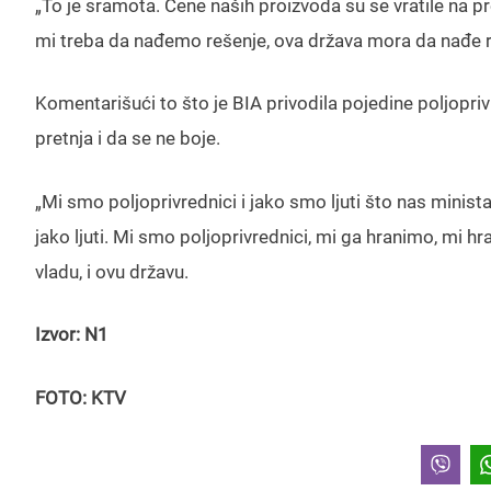
„To je sramota. Cene naših proizvoda su se vratile na pr
mi treba da nađemo rešenje, ova država mora da nađe reše
Komentarišući to što je BIA privodila pojedine poljopriv
pretnja i da se ne boje.
„Mi smo poljoprivrednici i jako smo ljuti što nas minist
jako ljuti. Mi smo poljoprivrednici, mi ga hranimo, mi h
vladu, i ovu državu.
Izvor: N1
FOTO: KTV