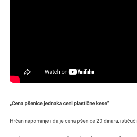
„Cena pšenice jednaka ceni plastične kese“
Hrčan napominje i da je cena pšenice 20 dinara, ističući