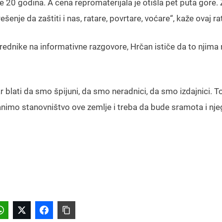
e 20 godina. A cena repromaterijala je otišla pet puta gore. 
nje da zaštiti i nas, ratare, povrtare, voćare“, kaže ovaj rat
rednike na informativne razgovore, Hrčan ističe da to njima 
ar blati da smo špijuni, da smo neradnici, da smo izdajnici. T
ranimo stanovništvo ove zemlje i treba da bude sramota i njeg