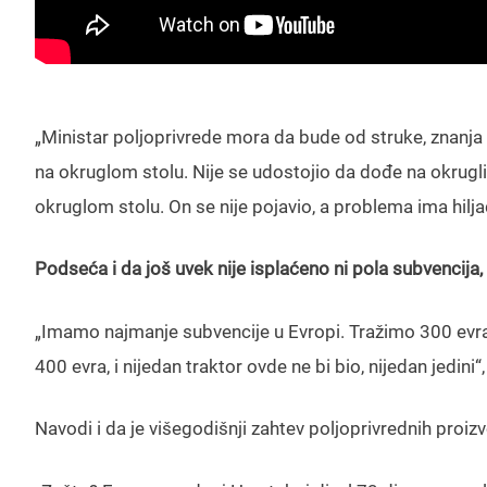
„Ministar poljoprivrede mora da bude od struke, znanja 
na okruglom stolu. Nije se udostojio da dođe na okrugl
okruglom stolu. On se nije pojavio, a problema ima hilja
Podseća i da još uvek nije isplaćeno ni pola subvencija,
„Imamo najmanje subvencije u Evropi. Tražimo 300 evra
400 evra, i nijedan traktor ovde ne bi bio, nijedan jedini“
Navodi i da je višegodišnji zahtev poljoprivrednih proiz