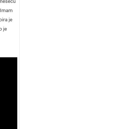
u mesecu
. Imam
ira je
o je