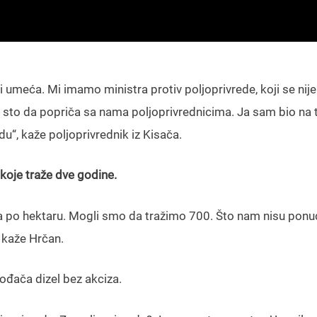
i umeća. Mi imamo ministra protiv poljoprivrede, koji se nije
i sto da popriča sa nama poljoprivrednicima. Ja sam bio na
du“, kaže poljoprivrednik iz Kisača.
 koje traže dve godine.
 po hektaru. Mogli smo da tražimo 700. Što nam nisu ponudi
, kaže Hrčan.
vođača dizel bez akciza.