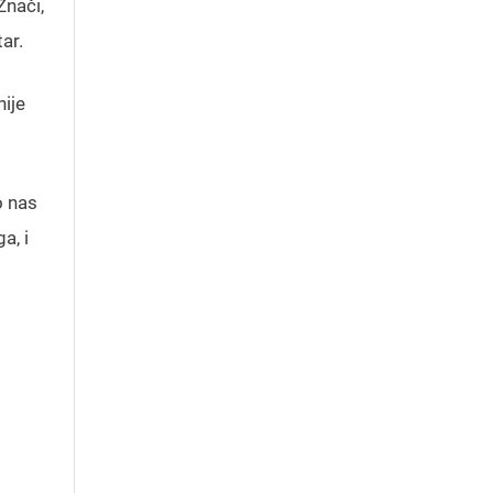
Znači,
ar.
nije
o nas
a, i