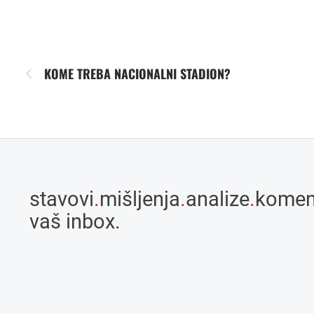
KOME TREBA NACIONALNI STADION?
stavovi
.
mišljenja
.
analize
.
komen
vaš inbox.