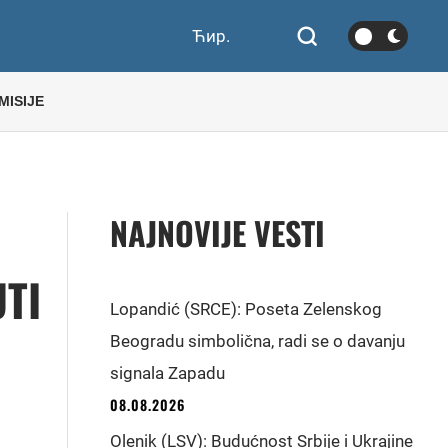
Ћир.
MISIJE
NAJNOVIJE VESTI
UTI
Lopandić (SRCE): Poseta Zelenskog
Beogradu simbolična, radi se o davanju
signala Zapadu
08.08.2026
Olenik (LSV): Budućnost Srbije i Ukrajine