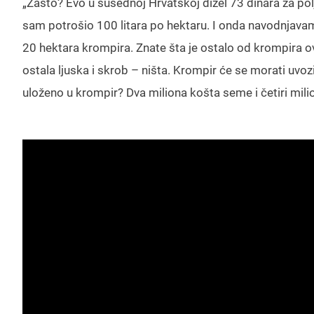
„Zašto? Evo u susednoj Hrvatskoj dizel 73 dinara za pol
sam potrošio 100 litara po hektaru. I onda navodnjav
20 hektara krompira. Znate šta je ostalo od krompira o
ostala ljuska i skrob – ništa. Krompir će se morati uvozit
uloženo u krompir? Dva miliona košta seme i četiri mili