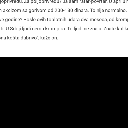
joprivredu. Za poljoprivredu? Ja sam ratar-povrtar. U april
am akcizom sa gorivom od 200-180 dinara. To nije normalno
ve godine? Posle ovih toplotnih udara dva meseca, od kromp
i. U Srbiji ljudi nema krompira. To ljudi ne znaju. Znate kolik
ona košta đubrivo“, kaže on.