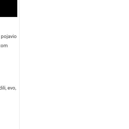
 pojavio
 tom
li, evo,