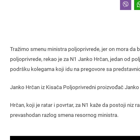
Tražimo smenu ministra poljoprivrede, jer on mora da b
poljoprivrede, rekao je za N1 Janko Hrčan, jedan od poljo
podršku kolegama koji idu na pregovore sa predstavni
Janko Hrčan iz Kisača Poljoprivredni proizvođač Janko H
Hrčan, koji je ratar i povrtar, za N1 kaže da postoji niz r
prevashodan razlog smena resornog ministra.