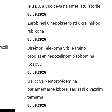
je u EU, a Vučićeva na smetlištu istorije
08.08.2026
Zarobljeni u nepokretnosti Ukrajinskog
rubikona
08.08.2026
užili
Direktor Telekoma Srbije trajno
proglašen nepoželjnom osobom na
Kosovu
08.08.2026
Gajić: Sa Nestorovićem na
parlamentarne izbore, saglasni o važnim
temama
08.08.2026