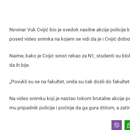
Novinar Vuk Cvijić bio je svedok nasilne akcije policije
posed video snimka na kojem se vidi da je i Cvijić dobi
Naime, kako je Cvijić sinoć rekao za N1, studenti su bloki
da ih bije.
„Povukli su se na fakultet, onda su čak došli do fakulteta
Na video snimku koji je nastao tokom brutalne akcije poli
mu pripadnik policije i počinje da ga gura štitom, a za