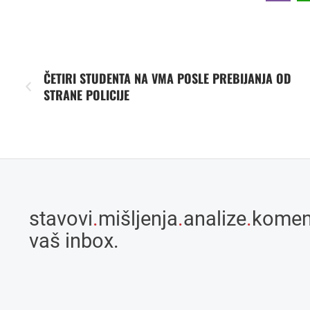
ČETIRI STUDENTA NA VMA POSLE PREBIJANJA OD
STRANE POLICIJE
stavovi
.
mišljenja
.
analize
.
komen
vaš inbox.