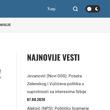
Ћир.
MISIJE
NAJNOVIJE VESTI
!
Jovanović (Novi DSS): Poseta
Zelenskog i Vučićeva politika u
suprotnosti sa interesima Srbije
07.08.2026
Aleksić (NPS): Političko licemerje