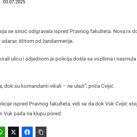
03.07.2025
 koja se sinoć odigravala ispred Pravnog fakulteta. Nova.rs do
o udarac štitom od žandarmerije.
rali ulicu i odjednom je policija došla sa vozilima i nasrnula 
, dok su komandanti vikali – ne ulazi“, priča Cvijić.
cije ispred Pravnog fakulteta, vidi se da dok Vuk Cvijić stoji
tim Vuk pada na klupu pored.