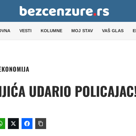
OVNA
VESTI
KOLUMNE
MOJ STAV
VAŠ GLAS
E
EKONOMIJA
JIĆA UDARIO POLICAJAC