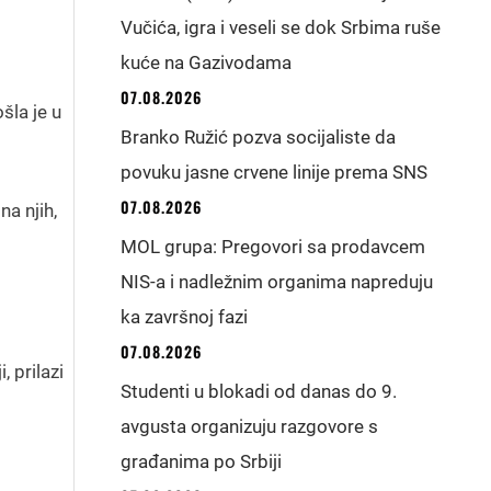
Vučića, igra i veseli se dok Srbima ruše
kuće na Gazivodama
07.08.2026
šla je u
Branko Ružić pozva socijaliste da
povuku jasne crvene linije prema SNS
07.08.2026
na njih,
MOL grupa: Pregovori sa prodavcem
NIS-a i nadležnim organima napreduju
ka završnoj fazi
07.08.2026
, prilazi
Studenti u blokadi od danas do 9.
avgusta organizuju razgovore s
građanima po Srbiji