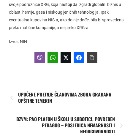
svoje podružnice XRG, koja nastoji da izgradi globalni biznis u
oblasti hemije, gasa i niskougljeničnih tehnologija. Ipak,
eventualna kupovina NIS-a, ako do nje dođe, bila bi sprovedena
preko matične kompanije, a ne preko XRG-a.
Izvor: NIN
UPUĆENE PRETNJE ČLANOVIMA ZBORA GRAĐANA
OPŠTINE TEMERIN
DZVM: PAO PLAFON U ŠKOLI U SUBOTICI, POVREĐEN
PEDAGOG – POSLEDICA NEMARNOSTI I
NEODGOVORNOSTI