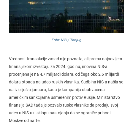
Foto: NIS / Tanjug
Vrednost transakcije zasad nije poznata, ali prema najnovijem
finansijskom izveštaju za 2024. godinu, imovina NIS-a
procenjena je na 4,7 milijardi dolara, od čega oko 2,6 milijardi
dolara otpada na udeo ruskih vlasnika. Sudbina NIS-a našla se
na ivici još u januaru, kada je kompanija obuhvaćena
američkim sankcijama usmerenim protiv Rusije. Ministarstvo
finansija SAD tada je pozvalo ruske vlasnike da prodaju svoj
udeo u NIS-u u sklopu nastojanja da se ograniče prihodi
Moskve od nafte.