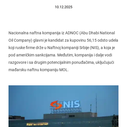
10.12.2025
Nacionalna naftna kompanija iz ADNOC (Abu Dhabi National
Oil Company) glavni je kandidat za kupovinu 56,15 odsto udela
koji ruske firme drže u Naftnoj kompaniji Srbije (NIS), a koja je
pod američkim sankcijama. Međutim, kompanija i dalje vodi
razgovore i sa drugim potencijalnim ponuđačima, uključujući
mađarsku naftnu kompaniju MOL.