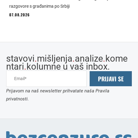
razgovore s građanima po Srbiji
07.08.2026
stavovi
.
mišljenja
.
analize
.
kome
ntari
.
kolumne u vaš inbox.
PRIJAVI SE
Prijavom na naš newsletter prihvatate naša Pravila
privatnosti.