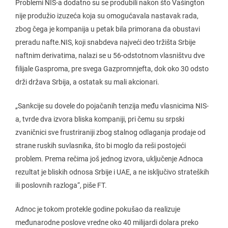
Problemi NIS-a dodatno su se produbili nakon što Vašington
nije produžio izuzeća koja su omogućavala nastavak rada,
zbog čega je kompanija u petak bila primorana da obustavi
preradu nafte.NIS, koji snabdeva najveći deo tržišta Srbije
naftnim derivatima, nalazi se u 56-odstotnom vlasništvu dve
filijale Gasproma, pre svega Gazpromnjefta, dok oko 30 odsto
drži država Srbija, a ostatak su mali akcionari.
„Sankcije su dovele do pojačanih tenzija među vlasnicima NIS-
a, tvrde dva izvora bliska kompaniji, pri čemu su srpski
zvaničnici sve frustriraniji zbog stalnog odlaganja prodaje od
strane ruskih suvlasnika, što bi moglo da reši postojeći
problem. Prema rečima još jednog izvora, uključenje Adnoca
rezultat je bliskih odnosa Srbije i UAE, a ne isključivo strateških
ili poslovnih razloga“, piše FT.
Adnoc je tokom protekle godine pokušao da realizuje
međunarodne poslove vredne oko 40 milijardi dolara preko