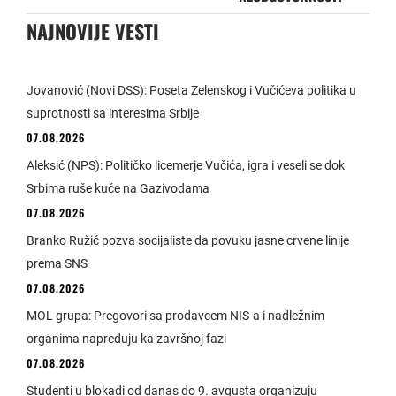
NAJNOVIJE VESTI
Jovanović (Novi DSS): Poseta Zelenskog i Vučićeva politika u
suprotnosti sa interesima Srbije
07.08.2026
Aleksić (NPS): Političko licemerje Vučića, igra i veseli se dok
Srbima ruše kuće na Gazivodama
07.08.2026
Branko Ružić pozva socijaliste da povuku jasne crvene linije
prema SNS
07.08.2026
MOL grupa: Pregovori sa prodavcem NIS-a i nadležnim
organima napreduju ka završnoj fazi
07.08.2026
Studenti u blokadi od danas do 9. avgusta organizuju