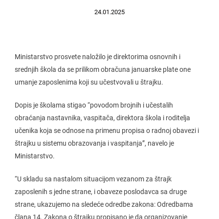
24.01.2025
Ministarstvo prosvete naložilo je direktorima osnovnih i
srednjih škola da se prilikom obračuna januarske plate one
umanje zaposlenima koji su učestvovali u štrajku.
Dopis je školama stigao “povodom brojnih i učestalih
obraćanja nastavnika, vaspitača, direktora škola i roditelja
učenika koja se odnose na primenu propisa o radnoj obavezi i
štrajku u sistemu obrazovanja i vaspitanja”, navelo je
Ministarstvo.
“U skladu sa nastalom situacijom vezanom za štrajk
zaposlenih s jedne strane, i obaveze poslodavca sa druge
strane, ukazujemo na sledeće odredbe zakona: Odredbama
člana 14. Zakona o štrajku propisano je da organizovanje