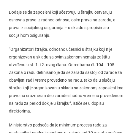
Dodaje se da zaposleni koji učestvuju u štrajku ostvaruju
osnovna prava iz radnog odnosa, osim prava na zaradu, a
prava iz socijalnog osiguranja – u skladu s propisima o
socijalnom osiguranju.
“Organizatori štrajka, odnosno učesnici u štrajku koji nije
organizovan u skladu sa ovim zakonom nemaju zaštitu
utvrđenu u st. 1. i 2. ovog člana. Odredbama čl. 104. i 105.
Zakona o radu definisano je da se zarada sastoji od zarade za
obavljeni rad i vreme provedeno na radu, tako da u slučaju
štrajka koji je organizovan u skladu sa zakonom, zaposleni ima
pravo na srazmeran deo zarade shodno vremenu provedenom
na radu za period dok je u štrajku”, ističe se u dopisu
direktorima.
Ministarstvo podseća da je minimum procesa rada za
nastavnika izvođenje nastave u trajanju od 30 minuta po času