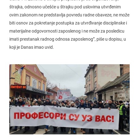
štrajka, odnosno učešće u štrajku pod uslovima utvrđenim
ovim zakonom ne predstavlja povredu radne obaveze, ne može
biti osnov za pokretanje postupka za utvrđivanje disciplinske i
materijalne odgovornosti zaposlenog i ne može za posledicu
imati prestanak radnog odnosa zaposlenog”, piše u dopisu, u
koji je Danas imao uvid.