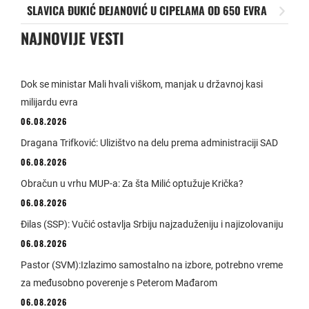
SLAVICA ĐUKIĆ DEJANOVIĆ U CIPELAMA OD 650 EVRA
NAJNOVIJE VESTI
Dok se ministar Mali hvali viškom, manjak u državnoj kasi
milijardu evra
06.08.2026
Dragana Trifković: Ulizištvo na delu prema administraciji SAD
06.08.2026
Obračun u vrhu MUP-a: Za šta Milić optužuje Krička?
06.08.2026
Đilas (SSP): Vučić ostavlja Srbiju najzaduženiju i najizolovaniju
06.08.2026
Pastor (SVM):Izlazimo samostalno na izbore, potrebno vreme
za međusobno poverenje s Peterom Mađarom
06.08.2026