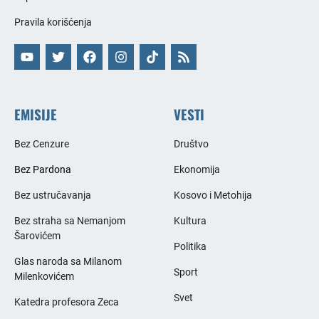
Pravila korišćenja
EMISIJE
VESTI
Bez Cenzure
Društvo
Bez Pardona
Ekonomija
Bez ustručavanja
Kosovo i Metohija
Bez straha sa Nemanjom
Kultura
Šarovićem
Politika
Glas naroda sa Milanom
Sport
Milenkovićem
Svet
Katedra profesora Zeca