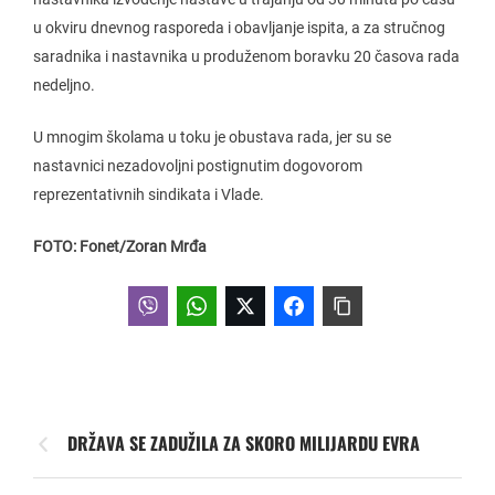
u okviru dnevnog rasporeda i obavljanje ispita, a za stručnog
saradnika i nastavnika u produženom boravku 20 časova rada
nedeljno.
U mnogim školama u toku je obustava rada, jer su se
nastavnici nezadovoljni postignutim dogovorom
reprezentativnih sindikata i Vlade.
FOTO: Fonet/Zoran Mrđa
DRŽAVA SE ZADUŽILA ZA SKORO MILIJARDU EVRA