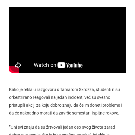
Kako je rekla u razgovoru s Tamarom Skrozza, studenti nisu
orkestrirano reagovali na jedan incident, već su svesno
pristupili akciji za koju dobro znaju da će im doneti probleme i
da će naknadno morati da završe semestar i ispitne rokove.
”Oni svi znaju da su žrtvovali jedan deo svog života zarad