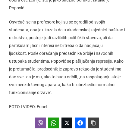
dobra ove zemlje, što je jako snažna poruka”, istakla je
Popović.
Osvrćući se na profesore koji su se ogradili od svojih
studenata, ona je ukazala da u akademskoj zajednici, baš kao i
u društvu, postoje ljudi različitih političkih stavova, ali da
partikularni, lični interesi ne bi trebalo da nadjačaju
ljudskost. Posle obraćanja predsednika Srbije i navodnih
ustupaka studentima, Popović se plaši jačanja represije. Kako
je protumačila, predsednik je zapravo rekao da je studentima
dao sve i da je mu, ako to budu odbili, „na raspolaganju stoje
sve mere državnog aparata, kako bi obezbedio normalno
funkcionisanje države”.
FOTO I VIDEO: Fonet