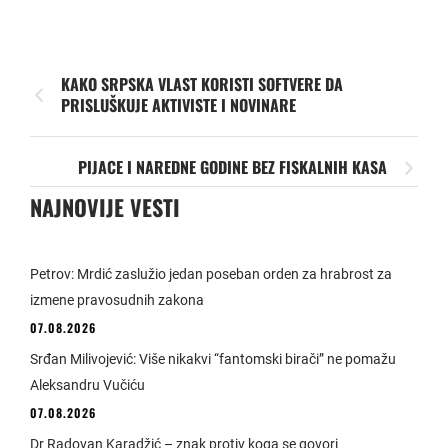
KAKO SRPSKA VLAST KORISTI SOFTVERE DA
PRISLUŠKUJE AKTIVISTE I NOVINARE
PIJACE I NAREDNE GODINE BEZ FISKALNIH KASA
NAJNOVIJE VESTI
Petrov: Mrdić zaslužio jedan poseban orden za hrabrost za
izmene pravosudnih zakona
07.08.2026
Srđan Milivojević: Više nikakvi “fantomski birači” ne pomažu
Aleksandru Vučiću
07.08.2026
Dr Radovan Karadžić – znak protiv koga se govori