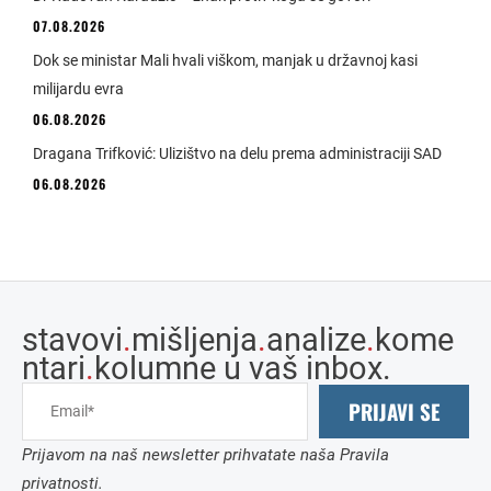
07.08.2026
Dok se ministar Mali hvali viškom, manjak u državnoj kasi
milijardu evra
06.08.2026
Dragana Trifković: Ulizištvo na delu prema administraciji SAD
06.08.2026
stavovi
.
mišljenja
.
analize
.
kome
ntari
.
kolumne u vaš inbox.
PRIJAVI SE
Prijavom na naš newsletter prihvatate naša Pravila
privatnosti.