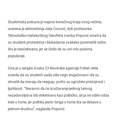
Studentska pobuna je najava konačnog kraja ovog režima,
uverena je aktivistkinja Aida Ćorović, dok profesorka
Tehnološko-metalurškog fakulteta Ivanka Popović smatra da
su studenti protestima i blokadama svakako poremetili režim,
što je neočekivano, jer se činilo da su oni vrlo pasivna
populacija.
Ona je u serijalu Kvaka 23 Novinske agencije FoNet rekla
ocenila da su studenti sada više nego angažovani i da su
shvatili da moraju da reaguju, pošto su ugroženi pristojnost i
ljudskost. ”Naravno da će izražavanje jednog takvog
nezadovoljstva biti etiketirano kao političko, ali ja ne vidim ništa
loše u tome, jer politika jeste i briga o tome šta se dešava u
jednom društvu”, naglasila Popović.