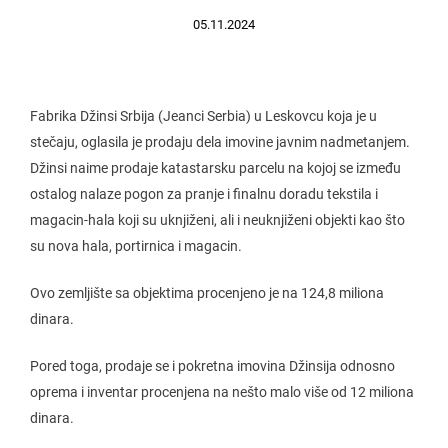
05.11.2024
Fabrika Džinsi Srbija (Jeanci Serbia) u Leskovcu koja je u
stečaju, oglasila je prodaju dela imovine javnim nadmetanjem.
Džinsi naime prodaje katastarsku parcelu na kojoj se između
ostalog nalaze pogon za pranje i finalnu doradu tekstila i
magacin-hala koji su uknjiženi, ali i neuknjiženi objekti kao što
su nova hala, portirnica i magacin.
Ovo zemljište sa objektima procenjeno je na 124,8 miliona
dinara.
Pored toga, prodaje se i pokretna imovina Džinsija odnosno
oprema i inventar procenjena na nešto malo više od 12 miliona
dinara.