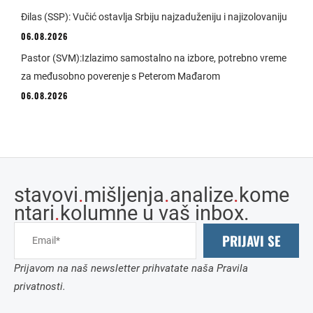
Đilas (SSP): Vučić ostavlja Srbiju najzaduženiju i najizolovaniju
06.08.2026
Pastor (SVM):Izlazimo samostalno na izbore, potrebno vreme
za međusobno poverenje s Peterom Mađarom
06.08.2026
stavovi
.
mišljenja
.
analize
.
kome
ntari
.
kolumne u vaš inbox.
PRIJAVI SE
Prijavom na naš newsletter prihvatate naša Pravila
privatnosti.