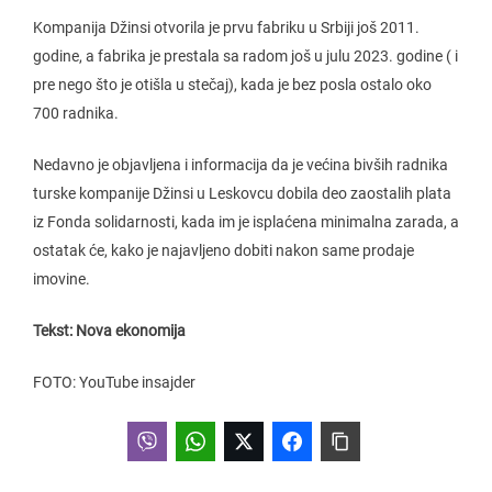
Kompanija Džinsi otvorila je prvu fabriku u Srbiji još 2011.
godine, a fabrika je prestala sa radom još u julu 2023. godine ( i
pre nego što je otišla u stečaj), kada je bez posla ostalo oko
700 radnika.
Nedavno je objavljena i informacija da je većina bivših radnika
turske kompanije Džinsi u Leskovcu dobila deo zaostalih plata
iz Fonda solidarnosti, kada im je isplaćena minimalna zarada, a
ostatak će, kako je najavljeno dobiti nakon same prodaje
imovine.
Tekst: Nova ekonomija
FOTO: YouTube insajder