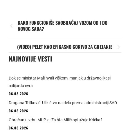
KAKO FUNKCIONIŠE SAOBRAĆAJ VOZOM OD I DO
NOVOG SADA?
(VIDEO) PELET KAO EFIKASNO GORIVO ZA GREJANJE
NAJNOVIJE VESTI
Dok se ministar Mali hvali viškom, manjak u državnoj kasi
milijardu evra
06.08.2026
Dragana Trifković: Ulizištvo na delu prema administraciji SAD
06.08.2026
Obračun u vrhu MUP-a: Za šta Milić optužuje Krička?
06.08.2026