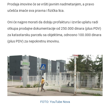
Prodaja imovine će se vršiti javnim nadmetanjem, a pravo
učešća imaće sva pravna i fizička lica.
Oni će najpre morati da dobiju profakturu i izvrše uplatu radi
otkupa prodajne dokumentacije od 250.000 dinara (plus PDV)
za katastarsku parcelu sa objektima, odnosno 100.000 dinara
(plus PDV) za nepokretnu imovinu.
FOTO: YouTube Nova