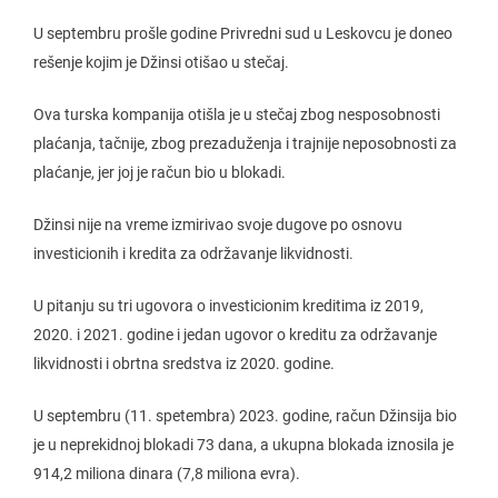
U septembru prošle godine Privredni sud u Leskovcu je doneo
rešenje kojim je Džinsi otišao u stečaj.
Ova turska kompanija otišla je u stečaj zbog nesposobnosti
plaćanja, tačnije, zbog prezaduženja i trajnije neposobnosti za
plaćanje, jer joj je račun bio u blokadi.
Džinsi nije na vreme izmirivao svoje dugove po osnovu
investicionih i kredita za održavanje likvidnosti.
U pitanju su tri ugovora o investicionim kreditima iz 2019,
2020. i 2021. godine i jedan ugovor o kreditu za održavanje
likvidnosti i obrtna sredstva iz 2020. godine.
U septembru (11. spetembra) 2023. godine, račun Džinsija bio
je u neprekidnoj blokadi 73 dana, a ukupna blokada iznosila je
914,2 miliona dinara (7,8 miliona evra).