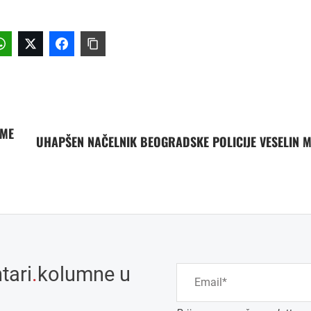
EME
UHAPŠEN NAČELNIK BEOGRADSKE POLICIJE VESELIN M
tari
.
kolumne u