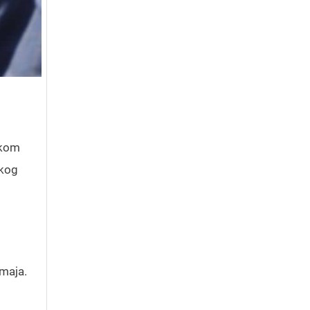
skom
skog
 maja.