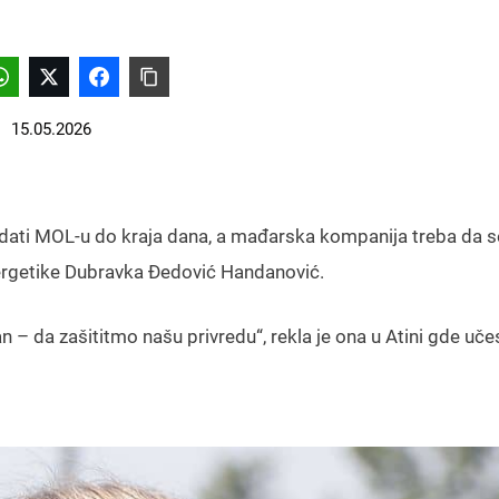
15.05.2026
) dati MOL-u do kraja dana, a mađarska kompanija treba da se
nergetike Dubravka Đedović Handanović.
 – da zašititmo našu privredu“, rekla je ona u Atini gde uče