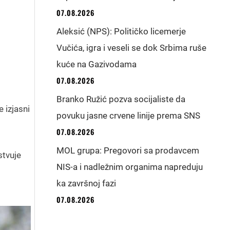
07.08.2026
Aleksić (NPS): Političko licemerje
Vučića, igra i veseli se dok Srbima ruše
kuće na Gazivodama
07.08.2026
Branko Ružić pozva socijaliste da
 izjasni
povuku jasne crvene linije prema SNS
07.08.2026
MOL grupa: Pregovori sa prodavcem
stvuje
NIS-a i nadležnim organima napreduju
ka završnoj fazi
07.08.2026