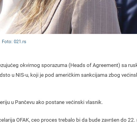
Foto: 021.rs
vezujućeg okvirnog sporazuma (Heads of Agreement) sa ru
sto u NIS-u, koji je pod američkim sankcijama zbog većin
eriju u Pančevu ako postane većinski vlasnik.
celarija OFAK, ceo proces trebalo bi da bude završen do 22.