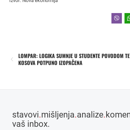
Izvor: Nova ekonomija
LOMPAR: LOGIKA SUMNJE U STUDENTE POVODOM T
KOSOVA POTPUNO IZOPAČENA
stavovi
.
mišljenja
.
analize
.
komen
vaš inbox.