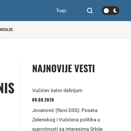
Ћир.
MISIJE
NAJNOVIJE VESTI
NIS
Vučićev šator delirijum
08.08.2026
Jovanović (Novi DSS): Poseta
Zelenskog i Vučićeva politika u
suprotnosti sa interesima Srbije