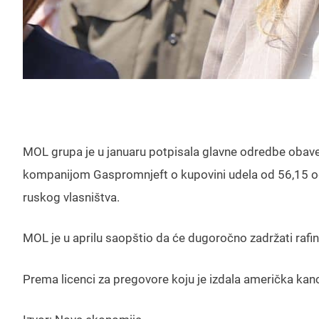
MOL grupa je u januaru potpisala glavne odredbe oba
kompanijom Gaspromnjeft o kupovini udela od 56,15 od
ruskog vlasništva.
MOL je u aprilu saopštio da će dugoročno zadržati rafin
Prema licenci za pregovore koju je izdala američka kan