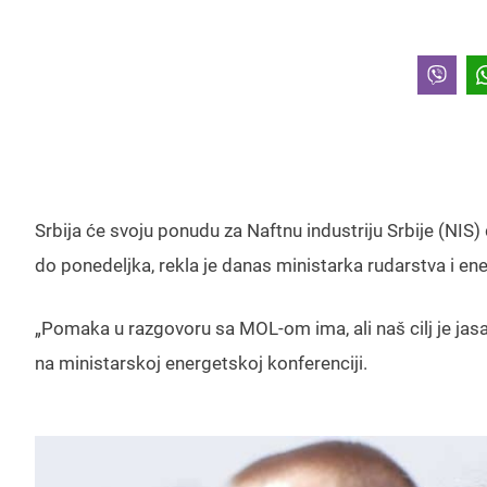
Srbija će svoju ponudu za Naftnu industriju Srbije (NIS
do ponedeljka, rekla je danas ministarka rudarstva i e
„Pomaka u razgovoru sa MOL-om ima, ali naš cilj je jasan
na ministarskoj energetskoj konferenciji.