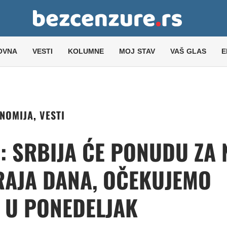
OVNA
VESTI
KOLUMNE
MOJ STAV
VAŠ GLAS
E
NOMIJA
,
VESTI
 SRBIJA ĆE PONUDU ZA 
RAJA DANA, OČEKUJEMO
 U PONEDELJAK